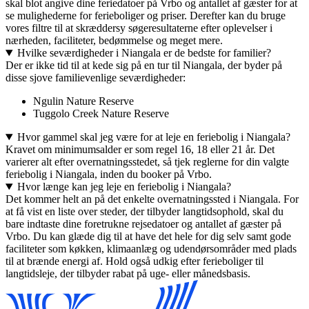
skal blot angive dine feriedatoer på Vrbo og antallet af gæster for at
se mulighederne for ferieboliger og priser. Derefter kan du bruge
vores filtre til at skræddersy søgeresultaterne efter oplevelser i
nærheden, faciliteter, bedømmelse og meget mere.
Hvilke seværdigheder i Niangala er de bedste for familier?
Der er ikke tid til at kede sig på en tur til Niangala, der byder på
disse sjove familievenlige seværdigheder:
Ngulin Nature Reserve
Tuggolo Creek Nature Reserve
Hvor gammel skal jeg være for at leje en feriebolig i Niangala?
Kravet om minimumsalder er som regel 16, 18 eller 21 år. Det
varierer alt efter overnatningsstedet, så tjek reglerne for din valgte
feriebolig i Niangala, inden du booker på Vrbo.
Hvor længe kan jeg leje en feriebolig i Niangala?
Det kommer helt an på det enkelte overnatningssted i Niangala. For
at få vist en liste over steder, der tilbyder langtidsophold, skal du
bare indtaste dine foretrukne rejsedatoer og antallet af gæster på
Vrbo. Du kan glæde dig til at have det hele for dig selv samt gode
faciliteter som køkken, klimaanlæg og udendørsområder med plads
til at brænde energi af. Hold også udkig efter ferieboliger til
langtidsleje, der tilbyder rabat på uge- eller månedsbasis.