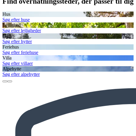
Find overnatningssteder, der passer til dig
Hus
Søg efter huse
Lejlighed
Søg efter lejligheder
Hytte
Søg efter hytter
Feriehus
Søg efter feriehuse
Villa
Søg efter villaer
Alpehytte
Søg efter alpehytter