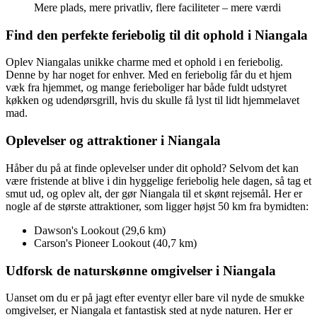
Mere plads, mere privatliv, flere faciliteter – mere værdi
Find den perfekte feriebolig til dit ophold i Niangala
Oplev Niangalas unikke charme med et ophold i en feriebolig.
Denne by har noget for enhver. Med en feriebolig får du et hjem
væk fra hjemmet, og mange ferieboliger har både fuldt udstyret
køkken og udendørsgrill, hvis du skulle få lyst til lidt hjemmelavet
mad.
Oplevelser og attraktioner i Niangala
Håber du på at finde oplevelser under dit ophold? Selvom det kan
være fristende at blive i din hyggelige feriebolig hele dagen, så tag et
smut ud, og oplev alt, der gør Niangala til et skønt rejsemål. Her er
nogle af de største attraktioner, som ligger højst 50 km fra bymidten:
Dawson's Lookout (29,6 km)
Carson's Pioneer Lookout (40,7 km)
Udforsk de naturskønne omgivelser i Niangala
Uanset om du er på jagt efter eventyr eller bare vil nyde de smukke
omgivelser, er Niangala et fantastisk sted at nyde naturen. Her er