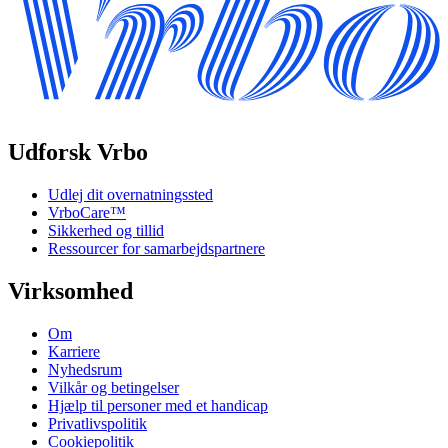
Udforsk Vrbo
Udlej dit overnatningssted
VrboCare™
Sikkerhed og tillid
Ressourcer for samarbejdspartnere
Virksomhed
Om
Karriere
Nyhedsrum
Vilkår og betingelser
Hjælp til personer med et handicap
Privatlivspolitik
Cookiepolitik