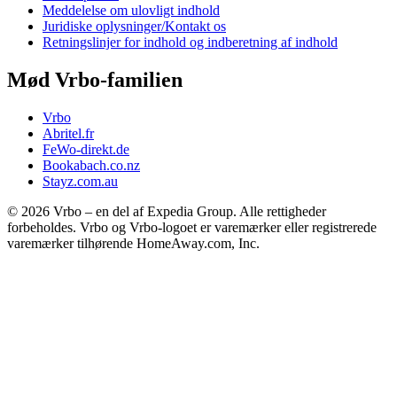
Meddelelse om ulovligt indhold
Juridiske oplysninger/Kontakt os
Retningslinjer for indhold og indberetning af indhold
Mød Vrbo-familien
Vrbo
Abritel.fr
FeWo-direkt.de
Bookabach.co.nz
Stayz.com.au
© 2026 Vrbo – en del af Expedia Group. Alle rettigheder
forbeholdes. Vrbo og Vrbo-logoet er varemærker eller registrerede
varemærker tilhørende HomeAway.com, Inc.