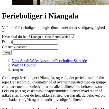
Ferieboliger i Niangala
Vi fandt 0 ferieboliger — angiv dine datoer for at se tilgængelighed
Hvor skal du hen?
Datoer
Gæster
Søg
New South Wales
Australien
Ferieboliger
Startside
Walcha Council
Niangala
Gennemgå ferieboliger i Niangala, og vælg det perfekte sted til din
rejse.Uanset om du overnatter på et overnatningssted med en gruppe
eller bare med dit kæledyr, har du alle faciliteter, du behøver, som
f.eks en pejs og vaskemaskine/tørretumbler. Uanset hvad du er på
udkig efter, finder du helt sikkert et sted, der har alt, du behøver, og
som både er røgfrit og har handicapvenlige faciliteter.