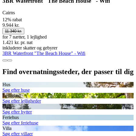
3BR Waterfront "The Beach House" - Wifi
Cairns
12% rabat
9.944 kr.
11.340 kr.
for 7 nætter, 1 lejlighed
1.421 kr. pr. nat
inkluderer skatter og gebyrer
3BR Waterfront "The Beach House" - Wifi
Find overnatningssteder, der passer til dig
Hus
Søg efter huse
Lejlighed
Søg efter lejligheder
Hytte
Søg efter hytter
Feriehus
Søg efter feriehuse
Villa
Søg efter villaer