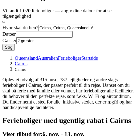
Vi fandt 1.020 ferieboliger — angiv dine datoer for at se
tilgængelighed
Hvor skal du hen?
Datoer
Gæster
Søg
Queensland
Australien
Ferieboliger
Startside
Cairns
Cairns
Oplev et udvalg af 315 huse, 787 lejligheder og andre slags
ferieboliger i Cairns, der passer perfekt til din rejse. Uanset om du
skal på ferie med familie eller venner, har ferieboliger alle faciliteter,
du behøver til den perfekte rejse, som f.eks. Wi-Fi og aircondition.
Du finder nemt et sted for alle, inklusive steder, der er røgfri og har
handicapvenlige faciliteter.
Ferieboliger med ugentlig rabat i Cairns
Viser tilbud for:
6. nov. - 13. nov.