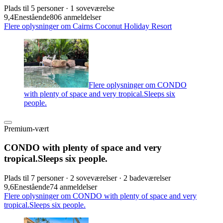
Plads til 5 personer · 1 soveværelse
9,4
Enestående
806 anmeldelser
Flere oplysninger om Cairns Coconut Holiday Resort
Flere oplysninger om CONDO
with plenty of space and very tropical.Sleeps six
people.
Premium-vært
CONDO with plenty of space and very
tropical.Sleeps six people.
Plads til 7 personer · 2 soveværelser · 2 badeværelser
9,6
Enestående
74 anmeldelser
Flere oplysninger om CONDO with plenty of space and very
tropical.Sleeps six people.