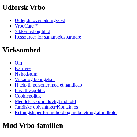
Udforsk Vrbo
Udlej dit overnatningssted
VrboCare™
Sikkerhed og tillid
Ressourcer for samarbejdspartnere
Virksomhed
Om
Karriere
Nyhedsrum
Vilkår og betingelser
Hjælp til personer med et handicap
Privatlivspolitik
Cookiepolitik
Meddelelse om ulovligt indhold
Juridiske oplysninger/Kontakt os
Retningslinjer for indhold og indberetning af indhold
Mød Vrbo-familien