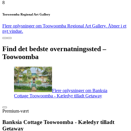
8
Toowoomba Regional Art Gallery
Flere oplysninger om Toowoomba Regional Art Gallery. Åbner i et
nyt vindue.
Find det bedste overnatningssted –
Toowoomba
Flere oplysninger om Banksia
Cottage Toowoomba - Kæledyr tilladt Getaway
Premium-vært
Banksia Cottage Toowoomba - Kæledyr tilladt
Getaway