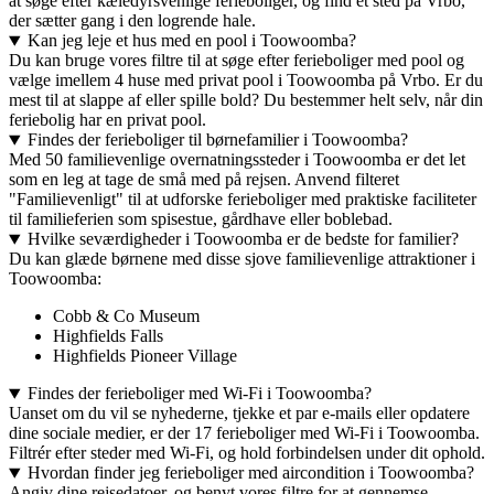
at søge efter kæledyrsvenlige ferieboliger, og find et sted på Vrbo,
der sætter gang i den logrende hale.
Kan jeg leje et hus med en pool i Toowoomba?
Du kan bruge vores filtre til at søge efter ferieboliger med pool og
vælge imellem 4 huse med privat pool i Toowoomba på Vrbo. Er du
mest til at slappe af eller spille bold? Du bestemmer helt selv, når din
feriebolig har en privat pool.
Findes der ferieboliger til børnefamilier i Toowoomba?
Med 50 familievenlige overnatningssteder i Toowoomba er det let
som en leg at tage de små med på rejsen. Anvend filteret
"Familievenligt" til at udforske ferieboliger med praktiske faciliteter
til familieferien som spisestue, gårdhave eller boblebad.
Hvilke seværdigheder i Toowoomba er de bedste for familier?
Du kan glæde børnene med disse sjove familievenlige attraktioner i
Toowoomba:
Cobb & Co Museum
Highfields Falls
Highfields Pioneer Village
Findes der ferieboliger med Wi-Fi i Toowoomba?
Uanset om du vil se nyhederne, tjekke et par e-mails eller opdatere
dine sociale medier, er der 17 ferieboliger med Wi-Fi i Toowoomba.
Filtrér efter steder med Wi-Fi, og hold forbindelsen under dit ophold.
Hvordan finder jeg ferieboliger med aircondition i Toowoomba?
Angiv dine rejsedatoer, og benyt vores filtre for at gennemse