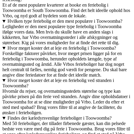
Et af de mest populære kvarterer at booke en feriebolig i
Toowoomba er South Toowoomba. Find det helt ideelle ophold hos
Vrbo, og nyd godt af bydelen som de lokale.
Hvilken type feriebolig er den mest populære i Toowoomba?
Lejligheder er den mest populære type feriebolig i Toowoomba
ifølge vores data. Men hvis du skulle have en anden slags i
kikkerten, har Vrbo overnatningssteder i alle afskygninger og
størrelser. Kig på vores muligheder for at finde det rette til dig.
Hvor meget koster det at leje en feriebolig i Toowoomba?
Forskellige faktorer påvirker, hvor meget prisen ligger på for en
feriebolig i Toowoomba, herunder opholdets længde, type af
overnatningssted og årstid. Alle Vrbos ferieboliger har dog noget
helt centralt til fælles, nemlig god værdi for pengene. Du skal bare
angive dine feriedatoer for at finde det ideelle match.
Hvor meget koster det at leje en feriebolig ved stranden i
Toowoomba?
Hvornår du rejser, og overnatningsstedets størrelse og type kan
påvirke prisen på din ferie ved stranden. Angiv dine opholdsdatoer i
Toowoomba for at se dine muligheder på Vrbo. Leder du efter et
sted med spabad? Brug vores filtre til at angive de faciliteter, du
ønsker i ferieboligen.
Findes der kæledyrsvenlige ferieboliger i Toowoomba?
Med 50 ferieboliger, der tillader firbenede gæster, kan din pelsede
bedste ven være med dig på ferie i Toowoomba. Brug vores filtre til