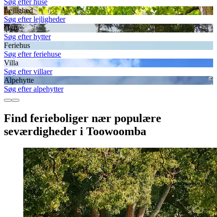
Søg efter huse
Lejlighed
Søg efter lejligheder
Hytte
Søg efter hytter
Feriehus
Søg efter feriehuse
Villa
Søg efter villaer
Alpehytte
Søg efter alpehytter
Find ferieboliger nær populære
seværdigheder i Toowoomba