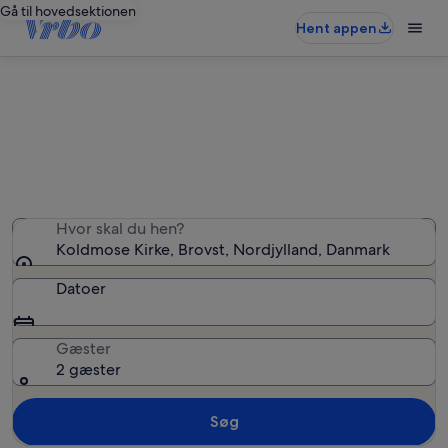
Gå til hovedsektionen
Hent appen
Ferieboliger nær Koldmose Kirke
Vi fandt 2.899 ferieboliger — angiv dine datoer for at
se tilgængelighed
Hvor skal du hen?
Koldmose Kirke, Brovst, Nordjylland, Danmark
Datoer
Gæster
2 gæster
Søg