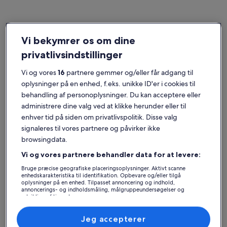
Vi bekymrer os om dine
Brovst
Ferieboliger nær Koldmose Kirke
privatlivsindstillinger
Vi og vores
16
partnere gemmer og/eller får adgang til
Find det rette sted tæt på Koldmose Kirke. Ferieboliger har alle de
oplysninger på en enhed, f.eks. unikke ID'er i cookies til
vigtigste faciliteter til dig og dine venner, familie eller kæledyr, som
f.eks. Wi-Fi og boblebad. Du finder nemt et overnatningssted, der
behandling af personoplysninger. Du kan acceptere eller
passer til alles behov, inklusive steder, der er røgfri og har
administrere dine valg ved at klikke herunder eller til
handicapvenlige faciliteter.
enhver tid på siden om privatlivspolitik. Disse valg
signaleres til vores partnere og påvirker ikke
browsingdata.
Find overnatningssteder, der passer til dig
Vi og vores partnere behandler data for at levere:
Bruge præcise geografiske placeringsoplysninger. Aktivt scanne
Søg efter huse
Søg efter lejligheder
Søg efter hy
enhedskarakteristika til identifikation. Opbevare og/eller tilgå
oplysninger på en enhed. Tilpasset annoncering og indhold,
annoncerings- og indholdsmåling, målgruppeundersøgelser og
udvikling af tjenester.
Liste over partnere (leverandører)
Jeg accepterer