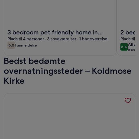
Flere oplysninger om 3 bedroom pet friendly home in Frøst
Flere opl
3 bedroom pet friendly home in
2 bedr
Frøstrup
Plads til 4 personer · 3 soveværelser · 1 badeværelse
Plads til
allet
Allet
6,0
1 anmeldelse
8,4
6,0 ud af 10
(1
8,4 ud a
6 anme
(6
anmeldelse)
Bedst bedømte
anme
overnatningssteder – Koldmose
Kirke
Flere oplysninger om Hyggeligt hus nær strand og skov