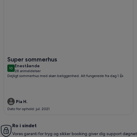
Flere oplysninger om Hyggeligt hus nær strand og skov
Super sommerhus
enestående
Enestående
10
10 ud af 10
28 anmeldelser
(28
Dejligt sommerhus med skøn beliggenhed. Alt fungerede fra dag 1 👍
anmeldelser)
Pia H.
Dato for ophold: jul. 2021
Ro i sindet
Vores garanti for tryg og sikker booking giver dig support døgnet