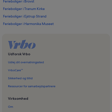
Ferieboliger i Brovst
Ferieboliger i Tranum Kirke
Ferieboliger i Ejstrup Strand
Ferieboliger i Harmonika Museet
Ferieboliger i Staudemarken
Ferieboliger i Torslev Kirke
Ferieboliger i Galleri Rødhus Have
Ferieboliger i Pandrup
Udforsk Vrbo
Ferieboliger i Tranum Strand
Udlej dit overnatningssted
Ferieboliger i Tranum
VrboCare™
Ferieboliger i Jammerbugt Kommune
Sikkerhed og tillid
Ferieboliger i Øster Svenstrup Kirke
Ressourcer for samarbejdspartnere
Ferieboliger i Blokhus Golfklub
Virksomhed
Lejligheder i Jammerbugt Kommune
Om