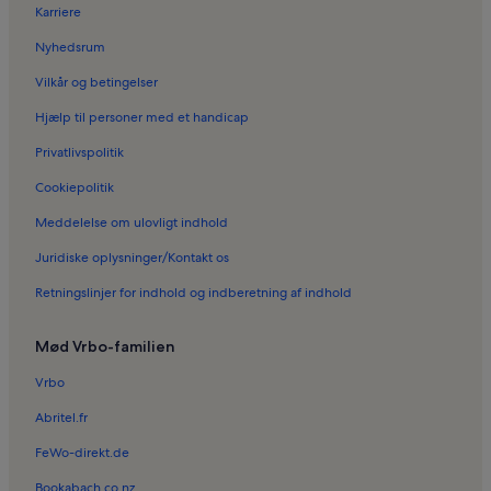
Karriere
Nyhedsrum
Vilkår og betingelser
Hjælp til personer med et handicap
Privatlivspolitik
Cookiepolitik
Meddelelse om ulovligt indhold
Juridiske oplysninger/Kontakt os
Retningslinjer for indhold og indberetning af indhold
Mød Vrbo-familien
Vrbo
Abritel.fr
FeWo-direkt.de
Bookabach.co.nz