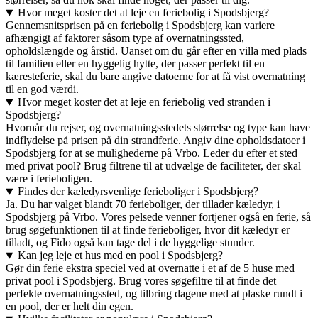
Hvor meget koster det at leje en feriebolig i Spodsbjerg?
Gennemsnitsprisen på en feriebolig i Spodsbjerg kan variere
afhængigt af faktorer såsom type af overnatningssted,
opholdslængde og årstid. Uanset om du går efter en villa med plads
til familien eller en hyggelig hytte, der passer perfekt til en
kæresteferie, skal du bare angive datoerne for at få vist overnatning
til en god værdi.
Hvor meget koster det at leje en feriebolig ved stranden i
Spodsbjerg?
Hvornår du rejser, og overnatningsstedets størrelse og type kan have
indflydelse på prisen på din strandferie. Angiv dine opholdsdatoer i
Spodsbjerg for at se mulighederne på Vrbo. Leder du efter et sted
med privat pool? Brug filtrene til at udvælge de faciliteter, der skal
være i ferieboligen.
Findes der kæledyrsvenlige ferieboliger i Spodsbjerg?
Ja. Du har valget blandt 70 ferieboliger, der tillader kæledyr, i
Spodsbjerg på Vrbo. Vores pelsede venner fortjener også en ferie, så
brug søgefunktionen til at finde ferieboliger, hvor dit kæledyr er
tilladt, og Fido også kan tage del i de hyggelige stunder.
Kan jeg leje et hus med en pool i Spodsbjerg?
Gør din ferie ekstra speciel ved at overnatte i et af de 5 huse med
privat pool i Spodsbjerg. Brug vores søgefiltre til at finde det
perfekte overnatningssted, og tilbring dagene med at plaske rundt i
en pool, der er helt din egen.