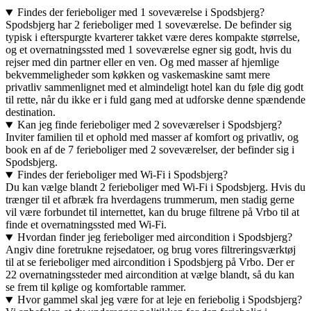
Findes der ferieboliger med 1 soveværelse i Spodsbjerg?
Spodsbjerg har 2 ferieboliger med 1 soveværelse. De befinder sig
typisk i efterspurgte kvarterer takket være deres kompakte størrelse,
og et overnatningssted med 1 soveværelse egner sig godt, hvis du
rejser med din partner eller en ven. Og med masser af hjemlige
bekvemmeligheder som køkken og vaskemaskine samt mere
privatliv sammenlignet med et almindeligt hotel kan du føle dig godt
til rette, når du ikke er i fuld gang med at udforske denne spændende
destination.
Kan jeg finde ferieboliger med 2 soveværelser i Spodsbjerg?
Inviter familien til et ophold med masser af komfort og privatliv, og
book en af de 7 ferieboliger med 2 soveværelser, der befinder sig i
Spodsbjerg.
Findes der ferieboliger med Wi-Fi i Spodsbjerg?
Du kan vælge blandt 2 ferieboliger med Wi-Fi i Spodsbjerg. Hvis du
trænger til et afbræk fra hverdagens trummerum, men stadig gerne
vil være forbundet til internettet, kan du bruge filtrene på Vrbo til at
finde et overnatningssted med Wi-Fi.
Hvordan finder jeg ferieboliger med aircondition i Spodsbjerg?
Angiv dine foretrukne rejsedatoer, og brug vores filtreringsværktøj
til at se ferieboliger med aircondition i Spodsbjerg på Vrbo. Der er
22 overnatningssteder med aircondition at vælge blandt, så du kan
se frem til kølige og komfortable rammer.
Hvor gammel skal jeg være for at leje en feriebolig i Spodsbjerg?