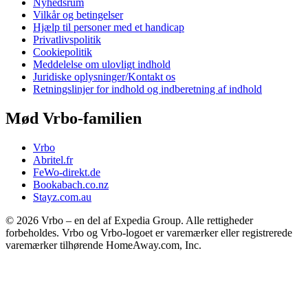
Nyhedsrum
Vilkår og betingelser
Hjælp til personer med et handicap
Privatlivspolitik
Cookiepolitik
Meddelelse om ulovligt indhold
Juridiske oplysninger/Kontakt os
Retningslinjer for indhold og indberetning af indhold
Mød Vrbo-familien
Vrbo
Abritel.fr
FeWo-direkt.de
Bookabach.co.nz
Stayz.com.au
© 2026 Vrbo – en del af Expedia Group. Alle rettigheder
forbeholdes. Vrbo og Vrbo-logoet er varemærker eller registrerede
varemærker tilhørende HomeAway.com, Inc.