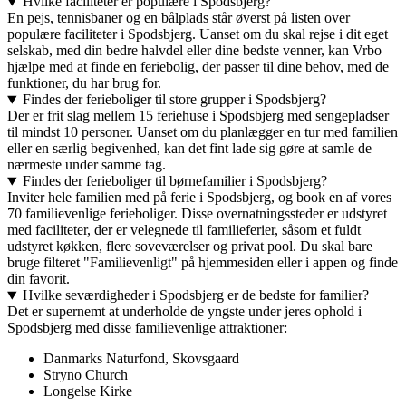
Hvilke faciliteter er populære i Spodsbjerg?
En pejs, tennisbaner og en bålplads står øverst på listen over
populære faciliteter i Spodsbjerg. Uanset om du skal rejse i dit eget
selskab, med din bedre halvdel eller dine bedste venner, kan Vrbo
hjælpe med at finde en feriebolig, der passer til dine behov, med de
funktioner, du har brug for.
Findes der ferieboliger til store grupper i Spodsbjerg?
Der er frit slag mellem 15 feriehuse i Spodsbjerg med sengepladser
til mindst 10 personer. Uanset om du planlægger en tur med familien
eller en særlig begivenhed, kan det fint lade sig gøre at samle de
nærmeste under samme tag.
Findes der ferieboliger til børnefamilier i Spodsbjerg?
Inviter hele familien med på ferie i Spodsbjerg, og book en af vores
70 familievenlige ferieboliger. Disse overnatningssteder er udstyret
med faciliteter, der er velegnede til familieferier, såsom et fuldt
udstyret køkken, flere soveværelser og privat pool. Du skal bare
bruge filteret "Familievenligt" på hjemmesiden eller i appen og finde
din favorit.
Hvilke seværdigheder i Spodsbjerg er de bedste for familier?
Det er supernemt at underholde de yngste under jeres ophold i
Spodsbjerg med disse familievenlige attraktioner:
Danmarks Naturfond, Skovsgaard
Stryno Church
Longelse Kirke