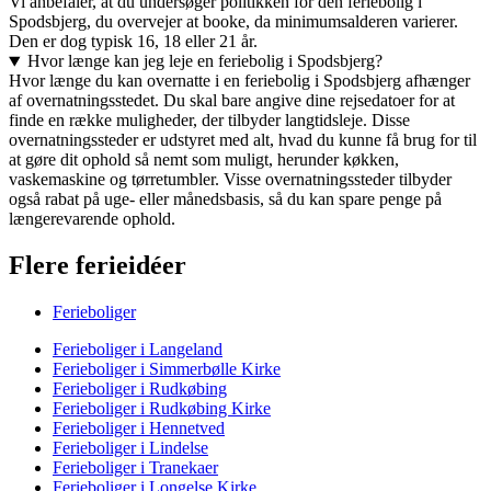
Vi anbefaler, at du undersøger politikken for den feriebolig i
Spodsbjerg, du overvejer at booke, da minimumsalderen varierer.
Den er dog typisk 16, 18 eller 21 år.
Hvor længe kan jeg leje en feriebolig i Spodsbjerg?
Hvor længe du kan overnatte i en feriebolig i Spodsbjerg afhænger
af overnatningsstedet. Du skal bare angive dine rejsedatoer for at
finde en række muligheder, der tilbyder langtidsleje. Disse
overnatningssteder er udstyret med alt, hvad du kunne få brug for til
at gøre dit ophold så nemt som muligt, herunder køkken,
vaskemaskine og tørretumbler. Visse overnatningssteder tilbyder
også rabat på uge- eller månedsbasis, så du kan spare penge på
længerevarende ophold.
Flere ferieidéer
Ferieboliger
Ferieboliger i Langeland
Ferieboliger i Simmerbølle Kirke
Ferieboliger i Rudkøbing
Ferieboliger i Rudkøbing Kirke
Ferieboliger i Hennetved
Ferieboliger i Lindelse
Ferieboliger i Tranekaer
Ferieboliger i Longelse Kirke