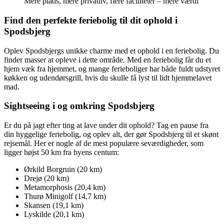
Mere plads, mere privatliv, flere faciliteter – mere værdi
Find den perfekte feriebolig til dit ophold i
Spodsbjerg
Oplev Spodsbjergs unikke charme med et ophold i en feriebolig. Du
finder masser at opleve i dette område. Med en feriebolig får du et
hjem væk fra hjemmet, og mange ferieboliger har både fuldt udstyret
køkken og udendørsgrill, hvis du skulle få lyst til lidt hjemmelavet
mad.
Sightseeing i og omkring Spodsbjerg
Er du på jagt efter ting at lave under dit ophold? Tag en pause fra
din hyggelige feriebolig, og oplev alt, der gør Spodsbjerg til et skønt
rejsemål. Her er nogle af de mest populære seværdigheder, som
ligger højst 50 km fra byens centum:
Ørkild Borgruin (20 km)
Drejø (20 km)
Metamorphosis (20,4 km)
Thurø Minigolf (14,7 km)
Skansen (19,1 km)
Lyskilde (20,1 km)