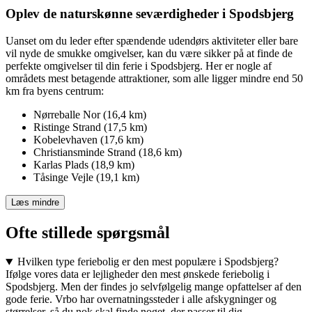
Oplev de naturskønne seværdigheder i Spodsbjerg
Uanset om du leder efter spændende udendørs aktiviteter eller bare
vil nyde de smukke omgivelser, kan du være sikker på at finde de
perfekte omgivelser til din ferie i Spodsbjerg. Her er nogle af
områdets mest betagende attraktioner, som alle ligger mindre end 50
km fra byens centrum:
Nørreballe Nor (16,4 km)
Ristinge Strand (17,5 km)
Kobelevhaven (17,6 km)
Christiansminde Strand (18,6 km)
Karlas Plads (18,9 km)
Tåsinge Vejle (19,1 km)
Læs mindre
Ofte stillede spørgsmål
Hvilken type feriebolig er den mest populære i Spodsbjerg?
Ifølge vores data er lejligheder den mest ønskede feriebolig i
Spodsbjerg. Men der findes jo selvfølgelig mange opfattelser af den
gode ferie. Vrbo har overnatningssteder i alle afskygninger og
størrelser, så du nok skal finde noget, der passer til dig.