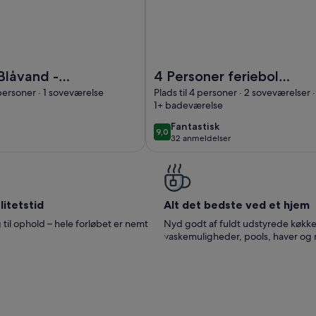
BV419 Blåvand - Fyrvej 34
Billede af 4 Personer feriebolig i
Blåvand -
4 Personer feriebolig
34
i Oksbøl
 personer · 1 soveværelse
Plads til 4 personer · 2 soveværelser ·
1+ badeværelse
fantastisk
Fantastisk
9,0
9,0 ud af 10
32 anmeldelser
(32
anmeldelser)
itetstid
Alt det bedste ved et hjem
 til ophold – hele forløbet er nemt
Nyd godt af fuldt udstyrede køkke
vaskemuligheder, pools, haver og