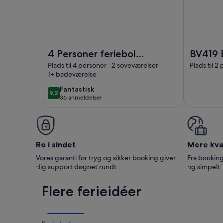
Billede af 4 Personer feriebolig i Blåvand
Billede af 
4 Personer feriebolig
BV419 
i Blåvand
Fyrvej 
Plads til 4 personer · 2 soveværelser ·
Plads til 2
1+ badeværelse
fantastisk
Fantastisk
9,2
9,2 ud af 10
36 anmeldelser
(36
anmeldelser)
Ro i sindet
Mere kval
Vores garanti for tryg og sikker booking giver
Fra booking
dig support døgnet rundt
og simpelt
Flere ferieidéer