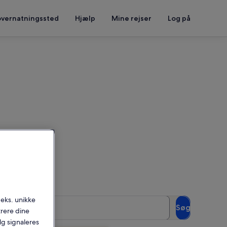
overnatningssted
Hjælp
Mine rejser
Log på
gen
t se tilgængelighed
.eks. unikke
Gæster
Søg
trere dine
2 gæster
alg signaleres