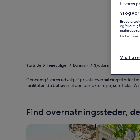
til vores 
Vi og vor
Bruge præcis
og/eller til
målgruppeund
Liste over
Vis for
Startside
Ferieboliger
Danmark
Syddanmark
Varde
B
Gennemgå vores udvalg af private overnatningssteder tæt på 
faciliteter, du behøver til den perfekte rejse, som f.eks. Wi
Find overnatningssteder, der
Søg efter huse
Søg efter lejlighed