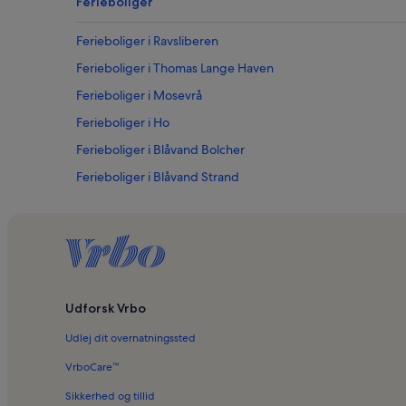
Ferieboliger
Ferieboliger i Ravsliberen
Ferieboliger i Thomas Lange Haven
Ferieboliger i Mosevrå
Ferieboliger i Ho
Ferieboliger i Blåvand Bolcher
Ferieboliger i Blåvand Strand
Ferieboliger i Ho Kirke
Ferieboliger med pool i Blåvand Strand
Udforsk Vrbo
Udlej dit overnatningssted
VrboCare™
Sikkerhed og tillid