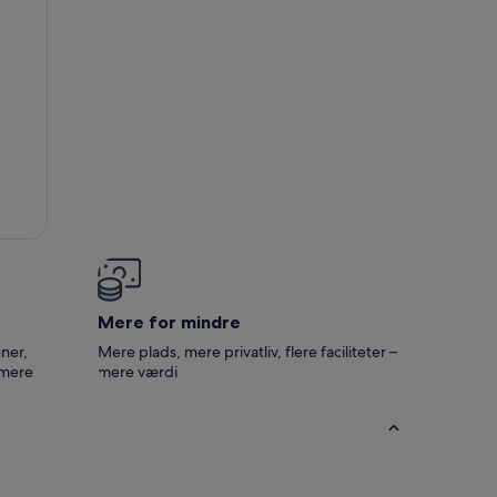
 Oksbøl
Mere for mindre
ner,
Mere plads, mere privatliv, flere faciliteter –
 mere
mere værdi