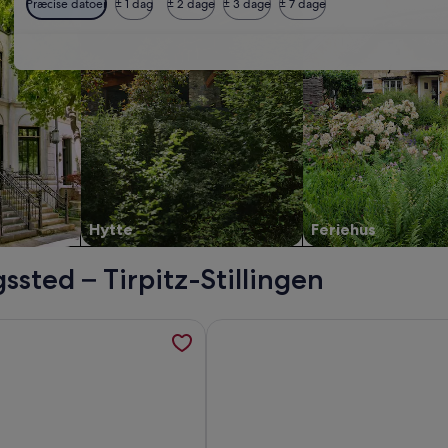
Præcise datoer
± 1 dag
± 2 dage
± 3 dage
± 7 dage
Hytte
Feriehus
sted – Tirpitz-Stillingen
nd, åbner i et nyt vindue
ninger om BV419 Blåvand - Fyrvej 34, åbner i et nyt vindue
Flere oplysninger om 4 Personer f