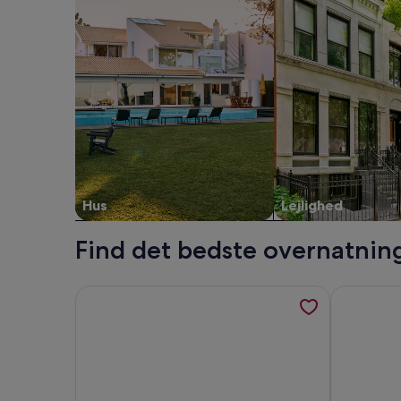
Hus
Lejlighed
Find det bedste overnatnings
Flere oplysninger om 4 Personer feriebolig i Blåva
Flere oplys