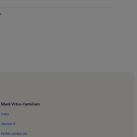
e
Mød Vrbo-familien
Vrbo
Abritel.fr
FeWo-direkt.de