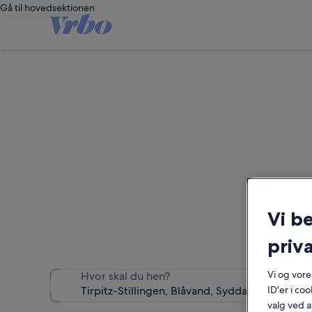
Gå til hovedsektionen
Fe
Vi b
Vi fandt 2.307 fer
priva
Vi og vor
Hvor skal du hen?
ID'er i co
valg ved a