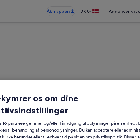
•
Åbn appen
DKK
Annoncér dit 
rieboliger nær Tirpitz-Stillin
ekymrer os om dine
ieboliger — angiv dine datoer for a
tlivsindstillinger
es
16
partnere gemmer og/eller får adgang til oplysninger på en enhed, f
Datoer
okies til behandling af personoplysninger. Du kan acceptere eller adminis
t klikke herunder eller til enhver tid på siden om privatlivspolitik. Disse v