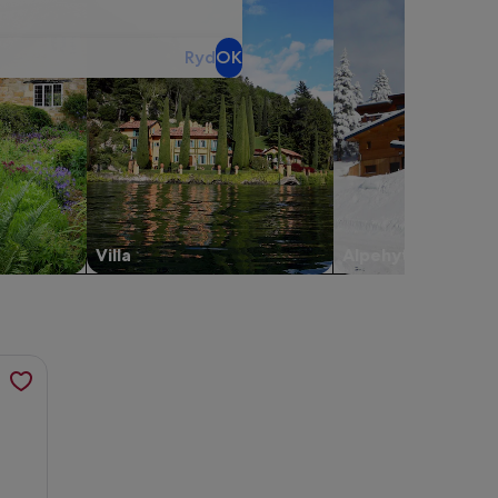
Ryd
OK
Villa
Alpehytte
eriebolig i Oksbøl, åbner i et nyt vindue