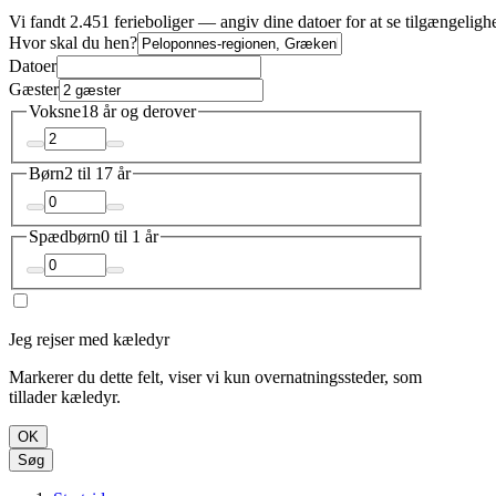
Vi fandt 2.451 ferieboliger — angiv dine datoer for at se tilgængeligh
Hvor skal du hen?
Datoer
Gæster
Voksne
18 år og derover
Børn
2 til 17 år
Spædbørn
0 til 1 år
Jeg rejser med kæledyr
Markerer du dette felt, viser vi kun overnatningssteder, som
tillader kæledyr.
OK
Søg