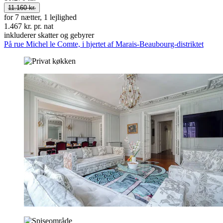
11.160 kr.
for 7 nætter, 1 lejlighed
1.467 kr. pr. nat
inkluderer skatter og gebyrer
På rue Michel le Comte, i hjertet af Marais-Beaubourg-distriktet