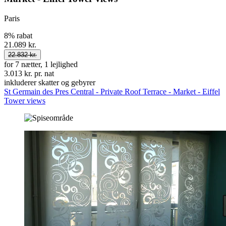
Paris
8% rabat
21.089 kr.
22.832 kr.
for 7 nætter, 1 lejlighed
3.013 kr. pr. nat
inkluderer skatter og gebyrer
St Germain des Pres Central - Private Roof Terrace - Market - Eiffel
Tower views