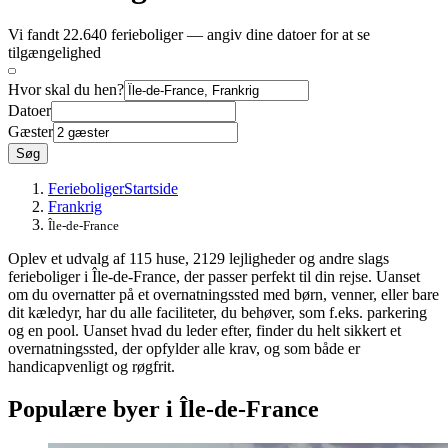
Vi fandt 22.640 ferieboliger — angiv dine datoer for at se
tilgængelighed
Hvor skal du hen?
Datoer
Gæster
Søg
Ferieboliger
Startside
Frankrig
Île-de-France
Oplev et udvalg af 115 huse, 2129 lejligheder og andre slags
ferieboliger i Île-de-France, der passer perfekt til din rejse. Uanset
om du overnatter på et overnatningssted med børn, venner, eller bare
dit kæledyr, har du alle faciliteter, du behøver, som f.eks. parkering
og en pool. Uanset hvad du leder efter, finder du helt sikkert et
overnatningssted, der opfylder alle krav, og som både er
handicapvenligt og røgfrit.
Populære byer i Île-de-France