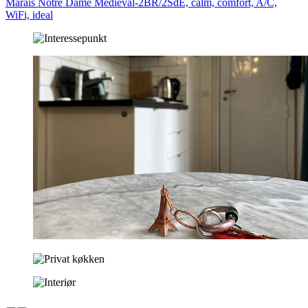
Marais Notre Dame Medieval-2BR/2SdE, calm, comfort, A/C,
WiFi, ideal