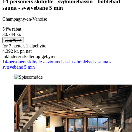
14-personers skihytte - svømmebassin - boblebad -
sauna - svævebane 5 min
Champagny-en-Vanoise
54% rabat
30.744 kr.
66.178 kr.
for 7 nætter, 1 alpehytte
4.392 kr. pr. nat
inkluderer skatter og gebyrer
14-personers skihytte - svømmebassin - boblebad - sauna -
svævebane 5 min