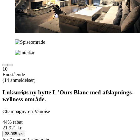
10
Enestående
(14 anmeldelser)
Luksuriøs ny hytte L 'Ours Blanc med afslapnings-
wellness-område.
Champagny-en-Vanoise
44% rabat
21.921 kr.
38.965 kr.
for 7 nætter, 1 alpehytte