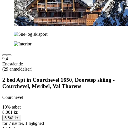
9,4
Enestående
(29 anmeldelser)
2 bed Apt in Courchevel 1650, Doorstep skiing -
Courchevel, Meribel, Val Thorens
Courchevel
10% rabat
8.001 kr.
8.841 kr.
for 7 nætter, 1 lejlighed