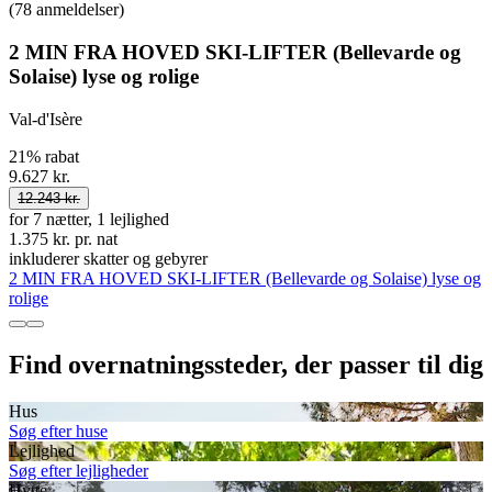
(78 anmeldelser)
2 MIN FRA HOVED SKI-LIFTER (Bellevarde og
Solaise) lyse og rolige
Val-d'Isère
21% rabat
9.627 kr.
12.243 kr.
for 7 nætter, 1 lejlighed
1.375 kr. pr. nat
inkluderer skatter og gebyrer
2 MIN FRA HOVED SKI-LIFTER (Bellevarde og Solaise) lyse og
rolige
Find overnatningssteder, der passer til dig
Hus
Søg efter huse
Lejlighed
Søg efter lejligheder
Hytte