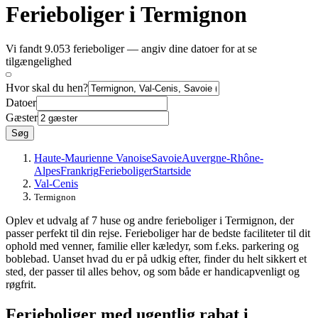
Ferieboliger i Termignon
Vi fandt 9.053 ferieboliger — angiv dine datoer for at se
tilgængelighed
Hvor skal du hen?
Datoer
Gæster
Søg
Haute-Maurienne Vanoise
Savoie
Auvergne-Rhône-
Alpes
Frankrig
Ferieboliger
Startside
Val-Cenis
Termignon
Oplev et udvalg af 7 huse og andre ferieboliger i Termignon, der
passer perfekt til din rejse. Ferieboliger har de bedste faciliteter til dit
ophold med venner, familie eller kæledyr, som f.eks. parkering og
boblebad. Uanset hvad du er på udkig efter, finder du helt sikkert et
sted, der passer til alles behov, og som både er handicapvenligt og
røgfrit.
Ferieboliger med ugentlig rabat i