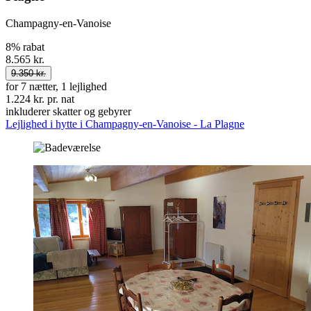
Champagny-en-Vanoise
8% rabat
8.565 kr.
9.350 kr.
for 7 nætter, 1 lejlighed
1.224 kr. pr. nat
inkluderer skatter og gebyrer
Lejlighed i hytte i Champagny-en-Vanoise - La Plagne