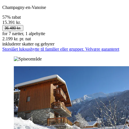
Champagny-en-Vanoise
57% rabat
15.391 kr.
36.480 kr.
for 7 nætter, 1 alpehytte
2.199 kr. pr. nat
inkluderer skatter og gebyrer
Storslået luksushytte til familier eller grupper. Velvære garanteret