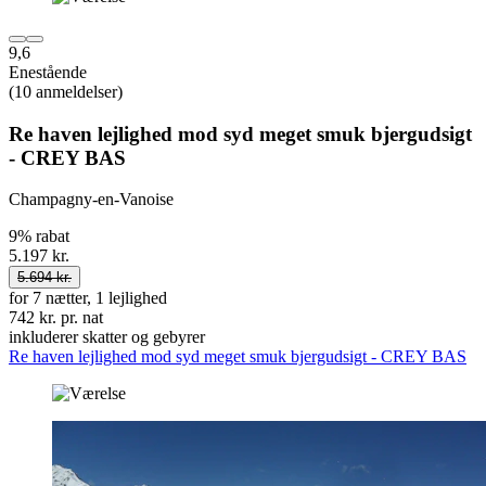
9,6
Enestående
(10 anmeldelser)
Re haven lejlighed mod syd meget smuk bjergudsigt
- CREY BAS
Champagny-en-Vanoise
9% rabat
5.197 kr.
5.694 kr.
for 7 nætter, 1 lejlighed
742 kr. pr. nat
inkluderer skatter og gebyrer
Re haven lejlighed mod syd meget smuk bjergudsigt - CREY BAS