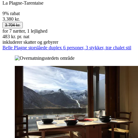
La Plagne-Tarentaise
9% rabat
3.380 kr.
3.704 kr.
for 7 nætter, 1 lejlighed
483 kr. pr. nat
inkluderer skatter og gebyrer
Belle Plagne storslåede duplex 6 personer, 3 stykker, træ chalet stil