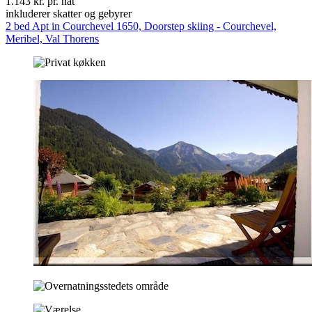
1.143 kr. pr. nat
inkluderer skatter og gebyrer
2 bed Apt in Courchevel 1650, Doorstep skiing - Courchevel,
Meribel, Val Thorens