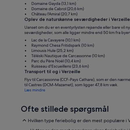
Domaine Gayda (13,1 km)
Domaine de Cabrol (20,6 km)
Château l'Amiral (20,7 km)
Oplev de naturskønne seværdigheder i Verzeille
Uanset om du er en eventyrlysten rejsende eller bare vil n
seværdigheder, som alle ligger mindre end 50 km fra bye
Lac de la Cavayere (10,1 km)
Raymond Chesa Fritidspark (10 km)
Limousis Hule (25,2 km)
Téléski Nautique de Carcassonne (10 km)
Parc du Père Noël (10,4 km)
Ruisseau d'Escueillens (23,6 km)
Transport til og i Verzeille
Flyv til Carcassonne (CCF-Pays Cathare), som er den nærmest
til Castres (DCM-Mazamet), som ligger 47,8 km væk.
Læs mindre
Ofte stillede spørgsmål
Hvilken type feriebolig er den mest populære i V