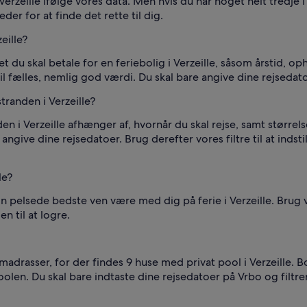
erzeille ifølge vores data. Men hvis du har noget helt tredje i
er for at finde det rette til dig.
eille?
et du skal betale for en feriebolig i Verzeille, såsom årstid,
il fælles, nemlig god værdi. Du skal bare angive dine rejsedatoe
tranden i Verzeille?
n i Verzeille afhænger af, hvornår du skal rejse, samt størrel
ngive dine rejsedatoer. Brug derefter vores filtre til at indstil
le?
in pelsede bedste ven være med dig på ferie i Verzeille. Brug v
en til at logre.
drasser, for der findes 9 huse med privat pool i Verzeille. Bo
oolen. Du skal bare indtaste dine rejsedatoer på Vrbo og filtrer