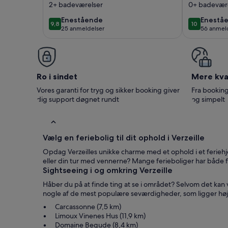
2+ badeværelser
0+ badevær
euro / u
(400euro
enestående
enestå
Enestående
Enestå
9,8
10
9,8 ud af 10
10 ud af 10
25 anmeldelser
56 anmel
for 500
(25
(56
anmeldelser)
anmelde
Ro i sindet
Mere kval
Vores garanti for tryg og sikker booking giver
Fra booking
dig support døgnet rundt
og simpelt
Vælg en feriebolig til dit ophold i Verzeille
Opdag Verzeilles unikke charme med et ophold i et feriehjem
eller din tur med vennerne? Mange ferieboliger har både 
Sightseeing i og omkring Verzeille
Håber du på at finde ting at se i området? Selvom det kan v
nogle af de mest populære seværdigheder, som ligger høj
Carcassonne (7,5 km)
Limoux Vinenes Hus (11,9 km)
Domaine Begude (8,4 km)