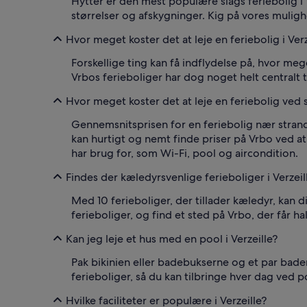
Hytter er den mest populære slags feriebolig i V
størrelser og afskygninger. Kig på vores mulighed
Hvor meget koster det at leje en feriebolig i Verz
Forskellige ting kan få indflydelse på, hvor meg
Vrbos ferieboliger har dog noget helt centralt t
Hvor meget koster det at leje en feriebolig ved s
Gennemsnitsprisen for en feriebolig nær strande
kan hurtigt og nemt finde priser på Vrbo ved at a
har brug for, som Wi-Fi, pool og aircondition.
Findes der kæledyrsvenlige ferieboliger i Verzeil
Med 10 ferieboliger, der tillader kæledyr, kan d
ferieboliger, og find et sted på Vrbo, der får hal
Kan jeg leje et hus med en pool i Verzeille?
Pak bikinien eller badebukserne og et par badema
ferieboliger, så du kan tilbringe hver dag ved p
Hvilke faciliteter er populære i Verzeille?