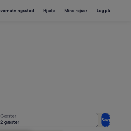
overnatningssted
Hjælp
Mine rejser
Log på
 se tilgængelighed
Gæster
Søg
2 gæster