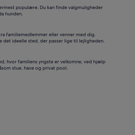
allermest populære. Du kan finde valgmuligheder
dda hunden.
ekstra familiemedlemmer eller venner med dig.
t ideelle sted, der passer lige til lejligheden.
ted, hvor familiens yngste er velkomne, ved hjælp
e såsom stue, have og privat pool.