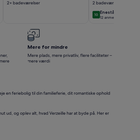
2+ badeværelser
2 badeværelser
og 17/08 til 24/
945 euro i stede
enestående
Enestående
10
10 ud af 10
12 anmeldelser
for 1500 eur
(12
anmeldelser)
Mere for mindre
ner,
Mere plads, mere privatliv, flere faciliteter –
 mere
mere værdi
 en feriebolig til din familieferie, dit romantiske ophold
ut ud, og oplev alt, hvad Verzeille har at byde på. Her er