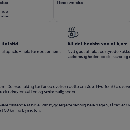
elser
1 badeværelse
ge
Apartment Nature,
s i stedet
Terrace & Horses,
ende
ende
delser
eu)
near Carcassonne
lser)
itetstid
Alt det bedste ved et hjem
 til ophold – hele forløbet er nemt
Nyd godt af fuldt udstyrede køkke
vaskemuligheder, pools, haver og
. Du løber aldrig tør for oplevelser i dette område. Hvorfor ikke overveje
fuldt udstyret køkken og vaskemuligheder.
ære fristende at blive i din hyggelige feriebolig hele dagen, så tag et sm
st 50 km fra bymidten: