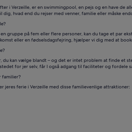
efter i Verzeille, er en swimmingpool, en pejs og en have de 
til dig, hvad end du rejser med venner, familie eller måske en
le?
til en gruppe på fem eller flere personer, kan du tage et par 
t eller en fødselsdagsfejring, hjælper vi dig med at booke de
le?
er, du kan vælge blandt – og det er intet problem at finde et s
e stedet for jer selv, får I også adgang til faciliteter og fordel
 familier?
jeres ferie i Verzeille med disse familievenlige attraktioner: