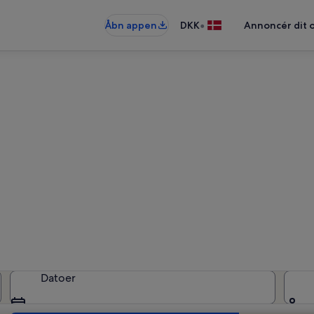
•
Åbn appen
DKK
Annoncér dit 
Ferieboliger i Verzeille
eboliger — angiv dine datoer for at
Datoer