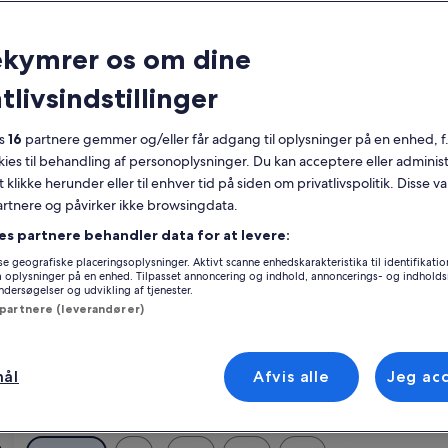
Kalender
Dine
ekymrer os om dine
August 2026
nuværende
tlivsindstillinger
måneder
er
Mandag
Tirsdag
Onsdag
Torsdag
Fredag
Lørdag
Søndag
Manda
T
Man
Tir
Ons
Tor
Fre
Lør
Søn
Man
Tir
August
es
16
partnere gemmer og/eller får adgang til oplysninger på en enhed, f
2026
okies til behandling af personoplysninger. Du kan acceptere eller adminis
og
t klikke herunder eller til enhver tid på siden om privatlivspolitik. Disse v
1
1
2
September
partnere og påvirker ikke browsingdata.
ssonne
Verzeille
2026.
3
4
5
6
7
8
7
8
9
es partnere behandler data for at levere:
lle, der passer perfekt til din rejse. Uanset om du lejer en feriebolig med
e geografiske placeringsoplysninger. Aktivt scanne enhedskarakteristika til identifikati
der nemt et sted, der passer til alles behov, inklusive muligheder, der er
gå oplysninger på en enhed. Tilpasset annoncering og indhold, annoncerings- og indhold
10
11
12
13
14
15
14
15
16
ersøgelser og udvikling af tjenester.
 partnere (leverandører)
17
18
19
20
21
22
21
22
bat i Verzeille
23
24
25
26
27
28
29
28
29
30
mål
Afvis alle
Jeg ac
 Razès"
ri
stners domæne med stor pool og fantastisk udsigt over Pyren
Billedgalleri
LUXURY VILLA · 200 m from Unesco Cité
31
de
Enestående
(8 anmeldelser)
10
(5 anmeldelser)
for
nestående, (8 anmeldelser)
10 ud af 10, Enestående, (5 anmeldelser)