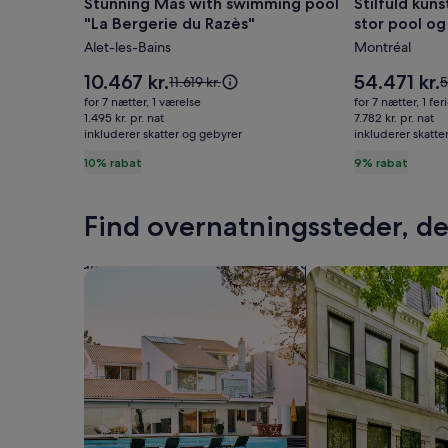
Stunning Mas with swimming pool
Stilfuld ku
Stunning
Stilfuld
"La Bergerie du Razès"
stor pool og
Mas
kunstners
Pyrenæerne
Alet-les-Bains
Montréal
with
domæne
swimming
med
Prisen
Prisen
10.467 kr.
54.471 kr.
Prisen
P
11.619 kr.
5
pool
er
stor
er
var
v
for 7 nætter, 1 værelse
for 7 nætter, 1 fer
10.467 kr.
54.471 kr.
11.619 kr.,
5
"La
1.495 kr. pr. nat
pool
7.782 kr. pr. nat
inkluderer skatter og gebyrer
se
inkluderer skatte
s
Bergerie
og
flere
f
10% rabat
9% rabat
du
fantastisk
oplysninger
o
Razès"
udsigt
om
standardprisen
s
over
Find overnatningssteder, der
Pyrenæer
Søg efter huse
Søg efter lejlighed