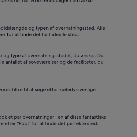
 tankerne, har Vrbo ferieboliger i en række
 opholdslængde og typen af overnatningssted. Alle
r for at finde det helt ideelle sted.
se og type af overnatningsstedet, du ønsker. Du
le antallet af soveværelser og de faciliteter, du
ores filtre til at søge efter kæledyrsvenlige
ok et par overnatninger i en af disse fantastiske
e efter "Pool" for at finde det perfekte sted.