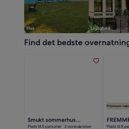
Hus
Lejlighed
Find det bedste overnatning
Flere oplysninger om Smukt sommerhus 15 minutter
Flere oplysn
Premium-vær
Billede af Smukt sommerhus 15 minutter fra byen
Billede af F
Smukt sommerhus
FREMME:
15 minutter fra byen
til 1/06 
Plads til 5 personer · 2 soveværelser ·
Plads til 8 p