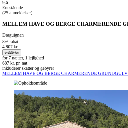
9,6
Enestående
(25 anmeldelser)
MELLEM HAVE OG BERGE CHARMERENDE G
Draguignan
8% rabat
4.807 kr.
5.226 kr.
for 7 nætter, 1 lejlighed
687 kr. pr. nat
inkluderer skatter og gebyrer
MELLEM HAVE OG BERGE CHARMERENDE GRUNDGULV 