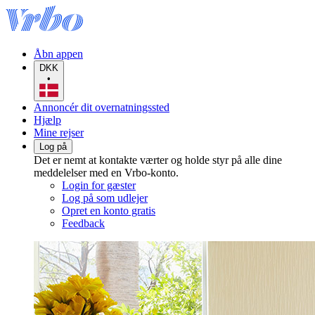
Åbn appen
DKK
•
Annoncér dit overnatningssted
Hjælp
Mine rejser
Log på
Det er nemt at kontakte værter og holde styr på alle dine
meddelelser med en Vrbo-konto.
Login for gæster
Log på som udlejer
Opret en konto gratis
Feedback