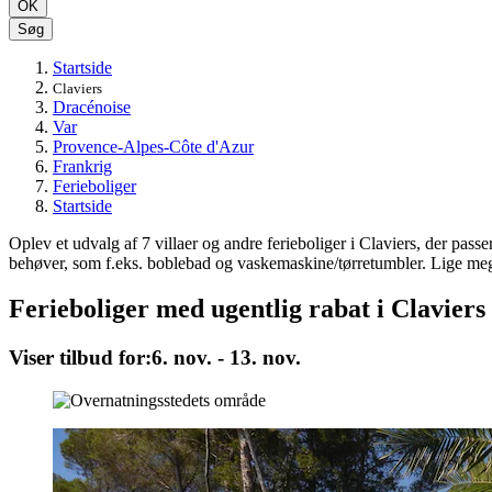
OK
Søg
Startside
Claviers
Dracénoise
Var
Provence-Alpes-Côte d'Azur
Frankrig
Ferieboliger
Startside
Oplev et udvalg af 7 villaer og andre ferieboliger i Claviers, der passe
behøver, som f.eks. boblebad og vaskemaskine/tørretumbler. Lige meget
Ferieboliger med ugentlig rabat i Claviers
Viser tilbud for:
6. nov. - 13. nov.