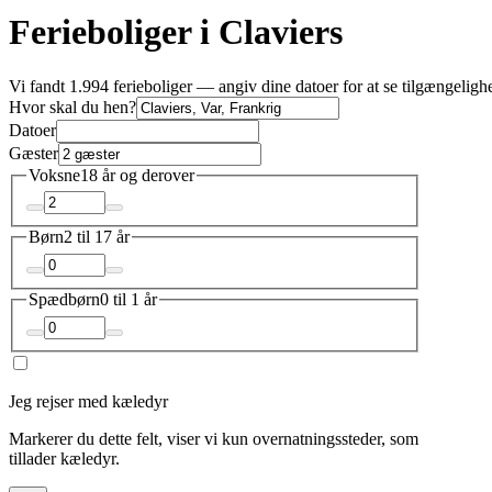
Ferieboliger i Claviers
Vi fandt 1.994 ferieboliger — angiv dine datoer for at se tilgængeligh
Hvor skal du hen?
Datoer
Gæster
Voksne
18 år og derover
Børn
2 til 17 år
Spædbørn
0 til 1 år
Jeg rejser med kæledyr
Markerer du dette felt, viser vi kun overnatningssteder, som
tillader kæledyr.