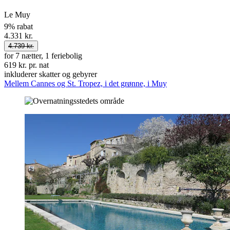
Le Muy
9% rabat
4.331 kr.
4.739 kr.
for 7 nætter, 1 feriebolig
619 kr. pr. nat
inkluderer skatter og gebyrer
Mellem Cannes og St. Tropez, i det grønne, i Muy