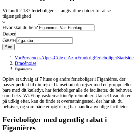
Vi fandt 2.187 ferieboliger — angiv dine datoer for at se
tilgængelighed
Hvor skal du hen?
Datoer
Gæster
Søg
Var
Provence-Alpes-Côte d'Azur
Frankrig
Ferieboliger
Startside
Dracénoise
Figanières
Oplev et udvalg af 7 huse og andre ferieboliger i Figanières, der
passer perfekt til din rejse. Uanset om du rejser med en gruppe eller
bare med dit kæledyr, har ferieboliger alle de faciliteter, du behøver,
som f.eks. Wi-Fi og vaskemaskine/tørretumbler. Uanset hvad du er
på udkig efter, kan du finde et overnatningssted, der har alt, du
behøver, og som både er røgfrit og har handicapvenlige faciliteter.
Ferieboliger med ugentlig rabat i
Figanières