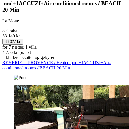
pool+JACCUZI+Air-conditioned rooms / BEACH
20 Min
La Motte
8% rabat
33.149 kr.
36.027 kr.
for 7 nætter, 1 villa
4.736 kr. pr. nat
inkluderer skatter og gebyrer
REVERIE in PROVENCE / Heated pool+JACCUZI+Air-
conditioned rooms / BEACH 20 Min