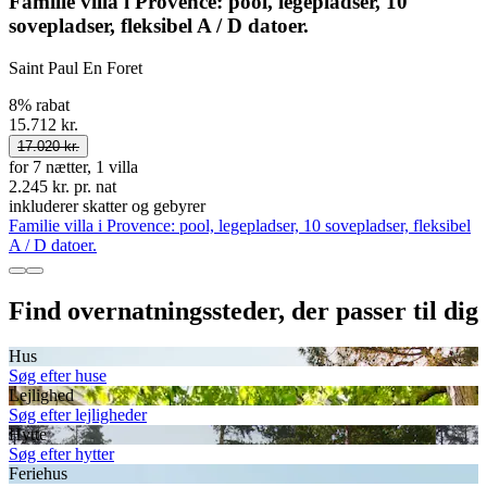
Familie villa i Provence: pool, legepladser, 10
sovepladser, fleksibel A / D datoer.
Saint Paul En Foret
8% rabat
15.712 kr.
17.020 kr.
for 7 nætter, 1 villa
2.245 kr. pr. nat
inkluderer skatter og gebyrer
Familie villa i Provence: pool, legepladser, 10 sovepladser, fleksibel
A / D datoer.
Find overnatningssteder, der passer til dig
Hus
Søg efter huse
Lejlighed
Søg efter lejligheder
Hytte
Søg efter hytter
Feriehus