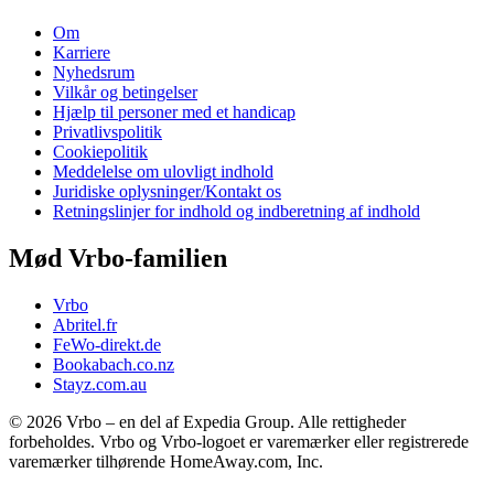
Om
Karriere
Nyhedsrum
Vilkår og betingelser
Hjælp til personer med et handicap
Privatlivspolitik
Cookiepolitik
Meddelelse om ulovligt indhold
Juridiske oplysninger/Kontakt os
Retningslinjer for indhold og indberetning af indhold
Mød Vrbo-familien
Vrbo
Abritel.fr
FeWo-direkt.de
Bookabach.co.nz
Stayz.com.au
© 2026 Vrbo – en del af Expedia Group. Alle rettigheder
forbeholdes. Vrbo og Vrbo-logoet er varemærker eller registrerede
varemærker tilhørende HomeAway.com, Inc.