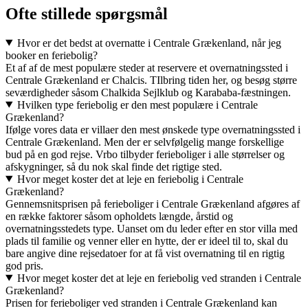
Ofte stillede spørgsmål
Hvor er det bedst at overnatte i Centrale Grækenland, når jeg
booker en feriebolig?
Et af af de mest populære steder at reservere et overnatningssted i
Centrale Grækenland er Chalcis. TIlbring tiden her, og besøg større
seværdigheder såsom Chalkida Sejlklub og Karababa-fæstningen.
Hvilken type feriebolig er den mest populære i Centrale
Grækenland?
Ifølge vores data er villaer den mest ønskede type overnatningssted i
Centrale Grækenland. Men der er selvfølgelig mange forskellige
bud på en god rejse. Vrbo tilbyder ferieboliger i alle størrelser og
afskygninger, så du nok skal finde det rigtige sted.
Hvor meget koster det at leje en feriebolig i Centrale
Grækenland?
Gennemsnitsprisen på ferieboliger i Centrale Grækenland afgøres af
en række faktorer såsom opholdets længde, årstid og
overnatningsstedets type. Uanset om du leder efter en stor villa med
plads til familie og venner eller en hytte, der er ideel til to, skal du
bare angive dine rejsedatoer for at få vist overnatning til en rigtig
god pris.
Hvor meget koster det at leje en feriebolig ved stranden i Centrale
Grækenland?
Prisen for ferieboliger ved stranden i Centrale Grækenland kan