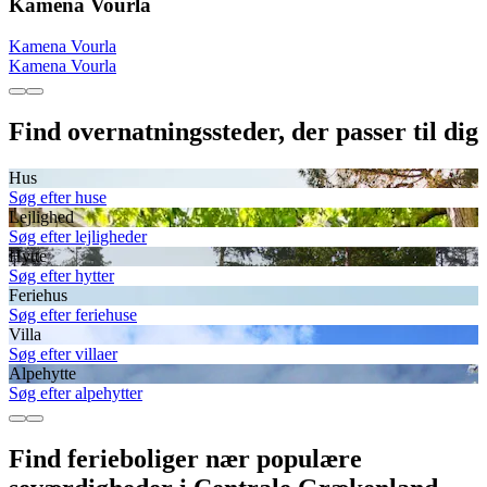
Kamena Vourla
Kamena Vourla
Kamena Vourla
Find overnatningssteder, der passer til dig
Hus
Søg efter huse
Lejlighed
Søg efter lejligheder
Hytte
Søg efter hytter
Feriehus
Søg efter feriehuse
Villa
Søg efter villaer
Alpehytte
Søg efter alpehytter
Find ferieboliger nær populære