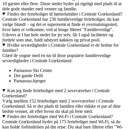
10 gæster eller flere. Disse steder byder på rigeligt med plads til at
dele gode stunder med venner og familie.
Findes der ferieboliger til børnefamilier i Centrale Grækenland?
Centrale Grækenland har 236 familievenlige ferieboliger, du kan
vælge blandt – og det er supernemt at finde et overnatningssted,
hvor børn er velkomne, ved at bruge filteret "Familievenligt".
Udover at I har hele stedet for jer selv, får I også faciliteter og
fordele som stue, fuldt udstyret køkken og privat pool.
Hvilke seværdigheder i Centrale Grækenland er de bedste for
familier?
Glæd de yngste med en tur til disse populære familievenlige
seværdigheder i Centrale Grækenland:
Parnassos Ski Centre
Det gamle Delfi
Parnassus-bjerget
Kan jeg finde ferieboliger med 2 soveværelser i Centrale
Grækenland?
Vælg imellem 152 ferieboliger med 2 soveværelser i Centrale
Grækenland. Så er der plads til familien eller måske et par af dine
bedste venner, alt efter hvem du skal på ferie med.
Findes der ferieboliger med Wi-Fi i Centrale Grækenland?
Centrale Grækenland byder på 175 ferieboliger med Wi-Fi, så du
kan holde forbindelsen på din rejse. Du skal bare filtrere efter "Wi-