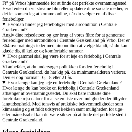
Fi" på Vrbos hjemmeside for at finde det perfekte overnatningssted.
Hvad enten du vil streame film eller opdatere dine sociale medier, er
det let som en leg at komme online, når du vælger en af disse
ferieboliger.
Hvordan finder jeg ferieboliger med aircondition i Centrale
Grækenland?
Angiv dine rejsedatoer, og gør brug af vores filtre for at gennemse
ferieboliger med aircondition i Centrale Grækenland på Vrbo. Der er
364 overnatningssteder med aircondition at vælge blandt, så du kan
glæde dig til kølige og komfortable rammer.
Hvor gammel skal jeg være for at leje en feriebolig i Centrale
Grækenland?
Vi anbefaler, at du undersøger politikken for den feriebolig i
Centrale Grækenland, du har kig på, da minimumsalderen varierer.
Den er dog normalt 16, 18 eller 21 år.
Hvor længe kan jeg leje en feriebolig i Centrale Grækenland?
Hvor længe du kan booke en feriebolig i Centrale Grækenland
afhænger af overnatningsstedet. Du skal bare indtaste dine
foretrukne rejsedatoer for at se en liste over muligheder der tilbyder
langtidsophold. Med tonsvis af praktiske bekvemmeligheder som
klimaanlæg og et fuldt udstyret køkken samt muligheden for uge-
eller månedsrabat kan du være sikker på at finde det perfekte sted i
Centrale Grækenland.