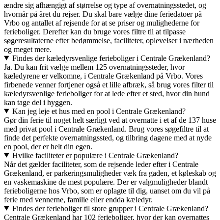
ændre sig afhængigt af størrelse og type af overnatningsstedet, og
hvornår på året du rejser. Du skal bare vælge dine feriedatoer på
Vrbo og antallet af rejsende for at se priser og mulighederne for
ferieboliger. Derefter kan du bruge vores filtre til at tilpasse
søgeresultaterne efter bedømmelse, faciliteter, oplevelser i nærheden
og meget mere.
Findes der kæledyrsvenlige ferieboliger i Centrale Grækenland?
Ja. Du kan frit vælge mellem 125 overnatningssteder, hvor
kæledyrene er velkomne, i Centrale Grækenland på Vrbo. Vores
firbenede venner fortjener også et lille afbræk, så brug vores filter til
kæledyrsvenlige ferieboliger for at lede efter et sted, hvor din hund
kan tage del i hyggen.
Kan jeg leje et hus med en pool i Centrale Grækenland?
Gør din ferie til noget helt særligt ved at overnatte i et af de 137 huse
med privat pool i Centrale Grækenland. Brug vores søgefiltre til at
finde det perfekte overnatningssted, og tilbring dagene med at nyde
en pool, der er helt din egen.
Hvilke faciliteter er populære i Centrale Grækenland?
Når det gælder faciliteter, som de rejsende leder efter i Centrale
Grækenland, er parkeringsmuligheder væk fra gaden, et køleskab og
en vaskemaskine de mest populære. Der er valgmuligheder blandt
ferieboligerne hos Vrbo, som er oplagte til dig, uanset om du vil på
ferie med vennerne, familie eller endda kæledyr.
Findes der ferieboliger til store grupper i Centrale Grækenland?
Centrale Grækenland har 102 ferieboliger, hvor der kan overnattes