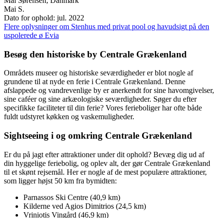
Mai Sørensen, Danmark
Mai S.
Dato for ophold: jul. 2022
Flere oplysninger om Stenhus med privat pool og havudsigt på den
uspolerede ø Evia
Besøg den historiske by Centrale Grækenland
Områdets museer og historiske seværdigheder er blot nogle af
grundene til at nyde en ferie i Centrale Grækenland. Denne
afslappede og vandrevenlige by er anerkendt for sine havomgivelser,
sine caféer og sine arkæologiske seværdigheder. Søger du efter
specifikke faciliteter til din ferie? Vores ferieboliger har ofte både
fuldt udstyret køkken og vaskemuligheder.
Sightseeing i og omkring Centrale Grækenland
Er du på jagt efter attraktioner under dit ophold? Bevæg dig ud af
din hyggelige feriebolig, og oplev alt, der gør Centrale Grækenland
til et skønt rejsemål. Her er nogle af de mest populære attraktioner,
som ligger højst 50 km fra bymidten:
Parnassos Ski Centre (40,9 km)
Kilderne ved Agios Dimitrios (24,5 km)
Vriniotis Vingård (46,9 km)