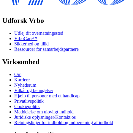
Udforsk Vrbo
Udlej dit overnatningssted
VrboCare™
Sikkerhed og tillid
Ressourcer for samarbejdspartnere
Virksomhed
Om
Karriere
Nyhedsrum
Vilkår og betingelser
Hjælp til personer med et handicap
Privatlivspolitik
Cookiepolitik
Meddelelse om ulovligt indhold
Juridiske oplysninger/Kontakt os
Retningslinjer for indhold og indberetning af indhold