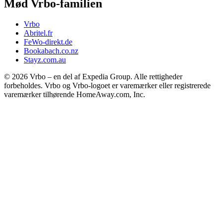
Mød Vrbo-familien
Vrbo
Abritel.fr
FeWo-direkt.de
Bookabach.co.nz
Stayz.com.au
© 2026 Vrbo – en del af Expedia Group. Alle rettigheder
forbeholdes. Vrbo og Vrbo-logoet er varemærker eller registrerede
varemærker tilhørende HomeAway.com, Inc.