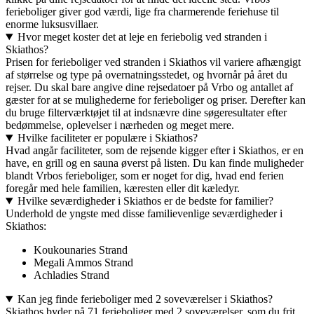
ferieboliger giver god værdi, lige fra charmerende feriehuse til
enorme luksusvillaer.
Hvor meget koster det at leje en feriebolig ved stranden i
Skiathos?
Prisen for ferieboliger ved stranden i Skiathos vil variere afhængigt
af størrelse og type på overnatningsstedet, og hvornår på året du
rejser. Du skal bare angive dine rejsedatoer på Vrbo og antallet af
gæster for at se mulighederne for ferieboliger og priser. Derefter kan
du bruge filterværktøjet til at indsnævre dine søgeresultater efter
bedømmelse, oplevelser i nærheden og meget mere.
Hvilke faciliteter er populære i Skiathos?
Hvad angår faciliteter, som de rejsende kigger efter i Skiathos, er en
have, en grill og en sauna øverst på listen. Du kan finde muligheder
blandt Vrbos ferieboliger, som er noget for dig, hvad end ferien
foregår med hele familien, kæresten eller dit kæledyr.
Hvilke seværdigheder i Skiathos er de bedste for familier?
Underhold de yngste med disse familievenlige seværdigheder i
Skiathos:
Koukounaries Strand
Megali Ammos Strand
Achladies Strand
Kan jeg finde ferieboliger med 2 soveværelser i Skiathos?
Skiathos byder på 71 ferieboliger med 2 soveværelser, som du frit