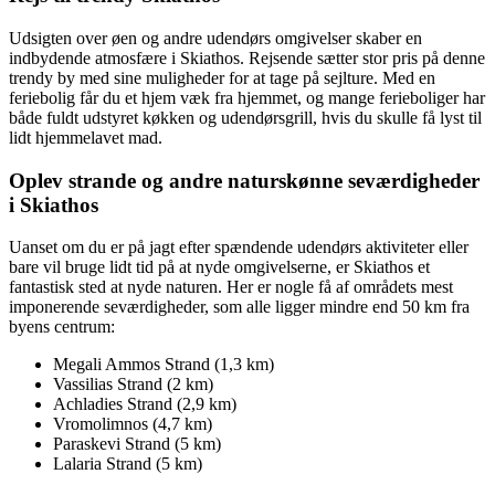
Udsigten over øen og andre udendørs omgivelser skaber en
indbydende atmosfære i Skiathos. Rejsende sætter stor pris på denne
trendy by med sine muligheder for at tage på sejlture. Med en
feriebolig får du et hjem væk fra hjemmet, og mange ferieboliger har
både fuldt udstyret køkken og udendørsgrill, hvis du skulle få lyst til
lidt hjemmelavet mad.
Oplev strande og andre naturskønne seværdigheder
i Skiathos
Uanset om du er på jagt efter spændende udendørs aktiviteter eller
bare vil bruge lidt tid på at nyde omgivelserne, er Skiathos et
fantastisk sted at nyde naturen. Her er nogle få af områdets mest
imponerende seværdigheder, som alle ligger mindre end 50 km fra
byens centrum:
Megali Ammos Strand (1,3 km)
Vassilias Strand (2 km)
Achladies Strand (2,9 km)
Vromolimnos (4,7 km)
Paraskevi Strand (5 km)
Lalaria Strand (5 km)