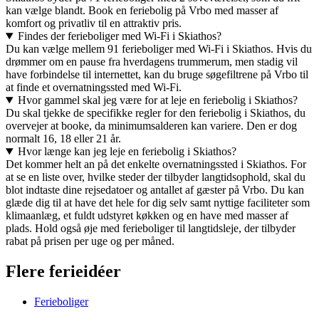
kan vælge blandt. Book en feriebolig på Vrbo med masser af
komfort og privatliv til en attraktiv pris.
Findes der ferieboliger med Wi-Fi i Skiathos?
Du kan vælge mellem 91 ferieboliger med Wi-Fi i Skiathos. Hvis du
drømmer om en pause fra hverdagens trummerum, men stadig vil
have forbindelse til internettet, kan du bruge søgefiltrene på Vrbo til
at finde et overnatningssted med Wi-Fi.
Hvor gammel skal jeg være for at leje en feriebolig i Skiathos?
Du skal tjekke de specifikke regler for den feriebolig i Skiathos, du
overvejer at booke, da minimumsalderen kan variere. Den er dog
normalt 16, 18 eller 21 år.
Hvor længe kan jeg leje en feriebolig i Skiathos?
Det kommer helt an på det enkelte overnatningssted i Skiathos. For
at se en liste over, hvilke steder der tilbyder langtidsophold, skal du
blot indtaste dine rejsedatoer og antallet af gæster på Vrbo. Du kan
glæde dig til at have det hele for dig selv samt nyttige faciliteter som
klimaanlæg, et fuldt udstyret køkken og en have med masser af
plads. Hold også øje med ferieboliger til langtidsleje, der tilbyder
rabat på prisen per uge og per måned.
Flere ferieidéer
Ferieboliger