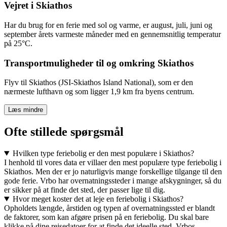
Vejret i Skiathos
Har du brug for en ferie med sol og varme, er august, juli, juni og
september årets varmeste måneder med en gennemsnitlig temperatur
på 25°C.
Transportmuligheder til og omkring Skiathos
Flyv til Skiathos (JSI-Skiathos Island National), som er den
nærmeste lufthavn og som ligger 1,9 km fra byens centrum.
Læs mindre
Ofte stillede spørgsmål
Hvilken type feriebolig er den mest populære i Skiathos?
I henhold til vores data er villaer den mest populære type feriebolig i
Skiathos. Men der er jo naturligvis mange forskellige tilgange til den
gode ferie. Vrbo har overnatningssteder i mange afskygninger, så du
er sikker på at finde det sted, der passer lige til dig.
Hvor meget koster det at leje en feriebolig i Skiathos?
Opholdets længde, årstiden og typen af overnatningssted er blandt
de faktorer, som kan afgøre prisen på en feriebolig. Du skal bare
klikke på dine rejsedatoer for at finde det ideelle sted. Vrbos