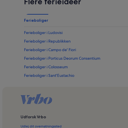
Flere ferieidéer
Ferieboliger
Ferieboliger i Ludovisi
Ferieboliger i Republikken
Ferieboliger i Campo de' Fiori
Ferieboliger i Porticus Deorum Consentium
Ferieboliger i Colosseum
Ferieboliger i Sant'Eustachio
Ferieboliger i Saint Ignatius of Loyola Kirke
Ferieboliger i Trastevere
Ferieboliger i Palazzo Montecitorio
Ferieboliger i Corsia Sistina
Udforsk Vrbo
Ferieboliger i Ponte
Udlej dit overnatningssted
Ferieboliger i Rom Centrum