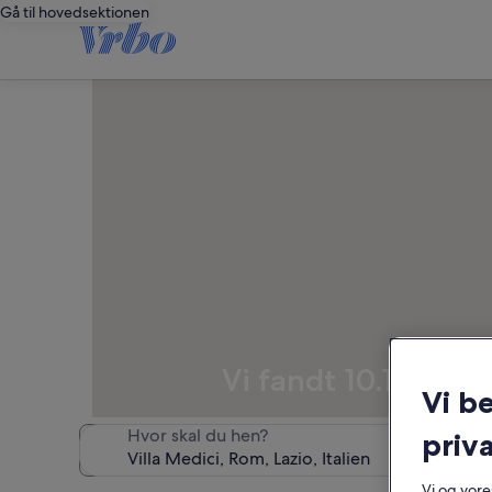
Gå til hovedsektionen
Vi fandt 10.125 fer
Vi b
Hvor skal du hen?
priva
Vi og vor