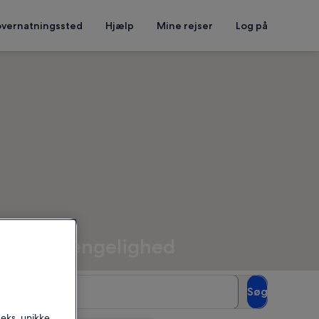
overnatningssted
Hjælp
Mine rejser
Log på
at se tilgængelighed
Gæster
Søg
2 gæster
.eks. unikke