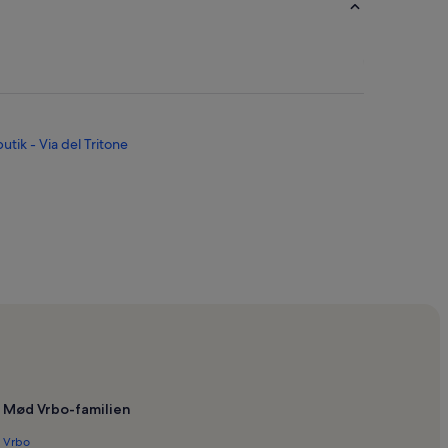
utik - Via del Tritone
Mød Vrbo-familien
Vrbo
m