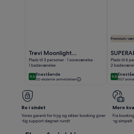
Premium-vær
Billede af Trevi Moonlight Apartment with unique
Billede af
Trevi Moonlight
SUPERA
Apartment with
LEJLIG
Plads til 3 personer · 1 soveværelse ·
Plads til 6 p
1 badeværelse
2 badeværel
unique view of Trevi
SPLEND
Fountain, Center of
PÅ COL
enestående
enestå
Enestående
Enestå
9,6
9,8
9,6 ud af 10
9,8 ud af 10
20 eksterne anmeldelser
507 anme
Rome
ÅNDED
(507
anmelde
Ro i sindet
Mere kval
Vores garanti for tryg og sikker booking giver
Fra booking
dig support døgnet rundt
og simpelt