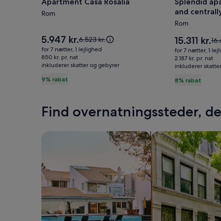
Apartment Casa Rosalia
Splendid ap
Apartment
Splendid
and centrall
Casa
Rom
apartment
Spanish Ste
Rom
Rosalia
comfortab
and
Prisen
5.947 kr.
Prisen
Prisen
15.311 kr.
6.523 kr.
Pri
16.
er
centrally,
er
var
var
for 7 nætter, 1 lejlighed
for 7 nætter, 1 lej
5.947 kr.
15.311 kr.
6.523 kr.,
850 kr. pr. nat
16.
between
2.187 kr. pr. nat
inkluderer skatter og gebyrer
se
inkluderer skatte
se
St.
flere
fle
9% rabat
8% rabat
Peter
oplysninger
opl
om
-
om
standardprisen
sta
Spanish
Find overnatningssteder, der
Steps
Søg efter huse
Søg efter lejlighed