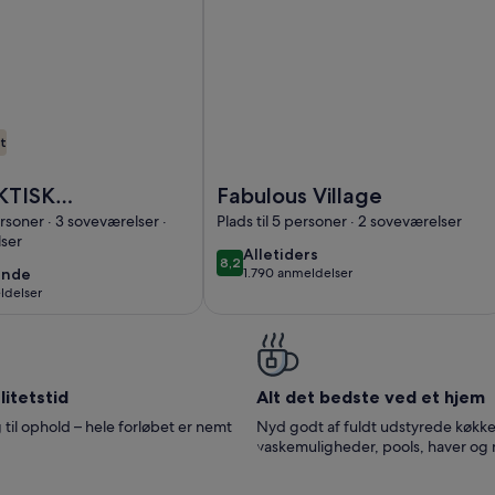
t
 view of Trevi Fountain, Center of Rome
 SUPERAKTISK LEJLIGHED MED SPLENDID TERRAS PÅ COLOS
Billede af Fabulous Village
KTISK
Fabulous Village
HED MED
ersoner · 3 soveværelser ·
Plads til 5 personer · 2 soveværelser
ser
ID TERRAS
alletiders
Alletiders
8,2
8,2 ud af 10
OSSEUM,
ende
ende
1.790 anmeldelser
(1.790
ldelser
RÆKNING
anmeldelser)
lser)
itetstid
Alt det bedste ved et hjem
 til ophold – hele forløbet er nemt
Nyd godt af fuldt udstyrede køkke
vaskemuligheder, pools, haver og