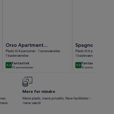
SEUM, ÅNDEDRÆKNING
Billede af Orso Apartment Navona Sq.
Billede af Spagnoli Ro
Orso Apartment
Spagnoli Roof
Navona Sq.
Terrace Navona
Plads til 4 personer · 1 soveværelse ·
Plads til 6 personer · 2 
1 badeværelse
1 badeværelse
fantastisk
fantastisk
Fantastisk
Fantastisk
9,2
9,2
9,2 ud af 10
9,2 ud af 10
70 anmeldelser
91 anmeldelser
(70
(91
anmeldelser)
anmeldelser)
Mere for mindre
ner,
Mere plads, mere privatliv, flere faciliteter –
 mere
mere værdi