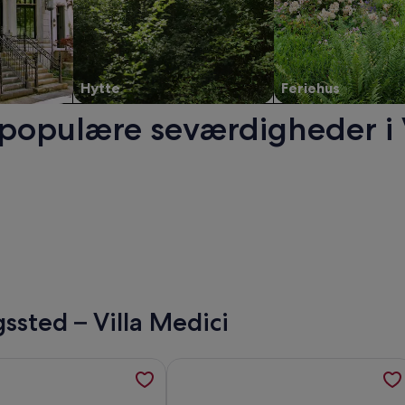
Hytte
Feriehus
 populære seværdigheder i 
indue.
ssted – Villa Medici
th unique view of Trevi Fountain, Center of Rome, åbner i et
sninger om SUPERAKTISK LEJLIGHED MED SPLENDID TERRAS P
Flere oplysninger om Fabulous Villag