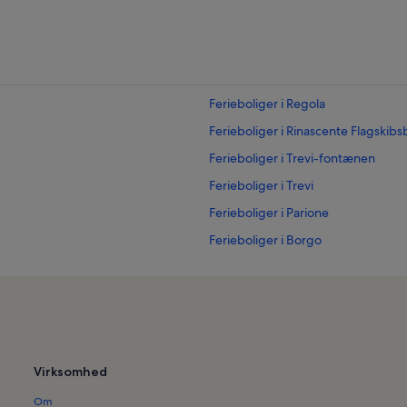
Ferieboliger i Regola
Ferieboliger i Rinascente Flagskibsb
Ferieboliger i Trevi-fontænen
Ferieboliger i Trevi
Ferieboliger i Parione
Ferieboliger i Borgo
Ferieboliger i Rom
Ferieboliger i Municipio 1
Ferieboliger i Pigna
Ferieboliger i Campo Marzio
Virksomhed
Ferieboliger i Pantheon
Om
Ferieboliger i Augustus Mausoleu