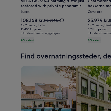
VILLA GIOMA-Charming rustic just
Charmerend
VILLA
Charmere
restored with private panoramic
bakkerne me
GIOMA-
bondegår
infinity pool
havudsigt,
Lucca
Camaiore
Charming
i
rustic
bakkerne
Prisen
Prisen
108.168 kr.
25.979 kr.
Prisen
P
118.634 kr.
2
just
er
med
er
var
v
for 7 nætter, 1 villa
for 7 nætter, 1 fer
108.168 kr.
25.979 kr.
118.634 kr.,
2
restored
15.453 kr. pr. nat
privat
3.711 kr. pr. nat
inkluderer skatter og gebyrer
se
inkluderer skatte
s
with
pool,
flere
f
9% rabat
8% rabat
private
havudsigt,
oplysninger
o
panoramic
drømmep
om
standardprisen
s
infinity
Find overnatningssteder, der
pool
Søg efter huse
Søg efter lejlighed