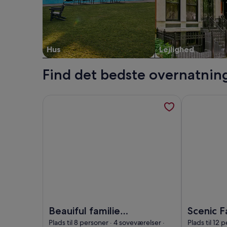
Hus
Lejlighed
Find det bedste overnatning
Flere oplysninger om Beauiful familie indkvartering
Flere oplysn
Billede af Beauiful familie indkvartering
Billede af S
Beauiful familie
Scenic F
indkvartering
Near Luc
Plads til 8 personer · 4 soveværelser ·
Plads til 12 