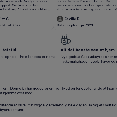
delser)
anmeldelser)
side Lucca’s walls. Nicely decorated
not too far from Pisa and Florence. Sweet
uipped. Gianluca is the best
owners who gave us a lot of good advices
ed and helpful host one could ever
about where to go eating, shopping ect. Would
recommend the place if you’re planning t
tiful charming city Lucca.
to Tuscany.
itt G.
Cecilie D.
old: okt. 2022
Dato for ophold: jul. 2021
itetstid
Alt det bedste ved et hjem
 til ophold – hele forløbet er nemt
Nyd godt af fuldt udstyrede køkke
vaskemuligheder, pools, haver og
ehjem. Denne by har noget for enhver. Med en feriebolig får du et hjem
 lidt hjemmelavet mad.
istende at blive i din hyggelige feriebolig hele dagen, så tag et smut ud,
a byens centum: