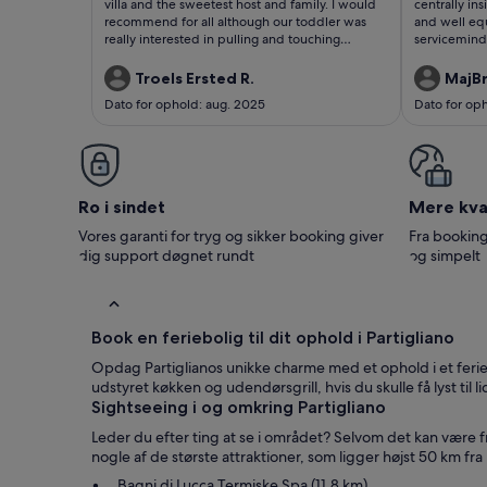
anmeldelser)
anmel
villa and the sweetest host and family. I would
centrally in
recommend for all although our toddler was
and well eq
really interested in pulling and touching
servicemind
EVERYTHING. Best fit is probably from 3 years.
wish for. We highly recommend this apartment
and the beau
Troels Ersted R.
MajBr
Dato for ophold: aug. 2025
Dato for oph
Ro i sindet
Mere kval
Vores garanti for tryg og sikker booking giver
Fra booking
dig support døgnet rundt
og simpelt
Book en feriebolig til dit ophold i Partigliano
Opdag Partiglianos unikke charme med et ophold i et feri
udstyret køkken og udendørsgrill, hvis du skulle få lyst til
Sightseeing i og omkring Partigliano
Leder du efter ting at se i området? Selvom det kan være fr
nogle af de største attraktioner, som ligger højst 50 km fr
Bagni di Lucca Termiske Spa (11,8 km)