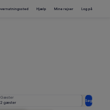
overnatningssted
Hjælp
Mine rejser
Log på
t se tilgængelighed
Gæster
Søg
2 gæster