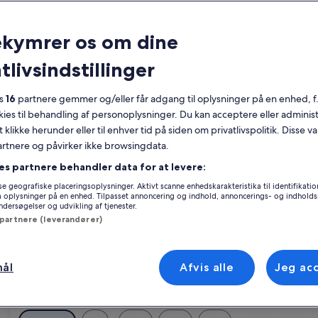
Kalender
Dine
ekymrer os om dine
August 2026
nuværende
tlivsindstillinger
måneder
er
Mandag
Tirsdag
Onsdag
Torsdag
Fredag
Lørdag
Søndag
Manda
T
Man
Tir
Ons
Tor
Fre
Lør
Søn
Man
Tir
August
es
16
partnere gemmer og/eller får adgang til oplysninger på en enhed, f
2026
okies til behandling af personoplysninger. Du kan acceptere eller adminis
og
t klikke herunder eller til enhver tid på siden om privatlivspolitik. Disse v
1
1
2
September
partnere og påvirker ikke browsingdata.
Mozzano
Partigliano
2026.
3
4
5
6
7
8
7
8
9
es partnere behandler data for at levere:
ekt til din rejse.Ferieboliger har de vigtigste faciliteter til dig og dine 
e geografiske placeringsoplysninger. Aktivt scanne enhedskarakteristika til identifikati
t finde et overnatningssted, der har alt, du behøver, og som både er hand
gå oplysninger på en enhed. Tilpasset annoncering og indhold, annoncerings- og indhold
10
11
12
13
14
15
14
15
16
ersøgelser og udvikling af tjenester.
 partnere (leverandører)
17
18
19
20
21
22
21
22
bat i Partigliano
23
24
25
26
27
28
29
28
29
30
mål
Afvis alle
Jeg ac
rivate panoramic infinity pool
ri
 bondegård i bakkerne med privat pool, havudsigt, drømm
Billedgalleri
5 hytter med privat pool. Kæledyr er
31
de
Enestående
(15 anmeldelser)
9,8
(12 anmeldelser)
for
nestående, (15 anmeldelser)
9,8 ud af 10, Enestående, (12 anmeldelser)