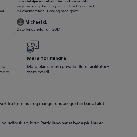
anmeldelser)
i alle detaljer indrettet i den toskanske stil vi
søgte og meget rent og pænt. Huset ligger tæt
på charmerende Lucca og med godt
o go
udgangspunkt for udflugter rundt i Toscana. Kan
varmt anbefales og er bestemt værd at besøge
Michael d.
igen.
Dato for ophold: jun. 2017
Mere for mindre
ner,
Mere plads, mere privatliv, flere faciliteter –
 mere
mere værdi
 væk fra hjemmet, og mange ferieboliger har både fuldt
 og udforsk alt, hvad Partigliano har at byde på. Her er