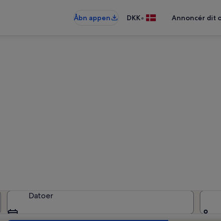
•
Åbn appen
DKK
Annoncér dit 
Ferieboliger i Partigliano
ieboliger — angiv dine datoer for a
Datoer