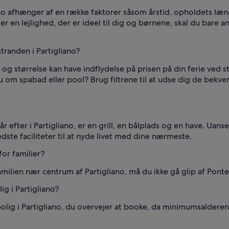
iano afhænger af en række faktorer såsom årstid, opholdets l
ller en lejlighed, der er ideel til dig og børnene, skal du bare 
tranden i Partigliano?
og størrelse kan have indflydelse på prisen på din ferie ved s
om spabad eller pool? Brug filtrene til at udse dig de bekve
r efter i Partigliano, er en grill, en bålplads og en have. Uan
dste faciliteter til at nyde livet med dine nærmeste.
for familier?
familien nær centrum af Partigliano, må du ikke gå glip af Pont
ig i Partigliano?
bolig i Partigliano, du overvejer at booke, da minimumsalderen 