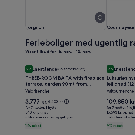
Torgnon
Courmayeur
Torgnon
Courmayeur
Ferieboliger med ugentlig ra
Viser tilbud for:
6. nov. - 13. nov.
Billedgalleri
THREE-ROOM BAITA with fireplace, terrace, garden
Billedgalle
Luksuriøs nyr
Enestående
Eneståen
9,6
(86 anmeldelser)
9,6
for
for
9,6 ud af 10, Enestående, (86 anmeldelser)
9,6 ud af 10, 
THREE-ROOM BAITA with fireplace,
Luksuriøs ny
THREE-
Luksuriøs
terrace, garden 90mt from
lejlighed (1
ROOM
nyrenover
trails/ski slopes
Valgrisenche
Valtournenche
BAITA
ski
with
ind
Prisen
Prisen
3.777 kr.
109.850 kr
Prisen
4.233 kr.
fireplace,
er
/
er
var
for 7 nætter, 1 hytte
for 7 nætter, 1 lej
3.777 kr.
109.850 kr.
4.233 kr.,
terrace,
540 kr. pr. nat
ud
15.693 kr. pr. nat
inkluderer skatter og gebyrer
se
inkluderer skatte
garden
lejlighed
flere
11% rabat
9% rabat
90mt
(12
oplysninger
from
personer)
om