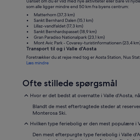
Uanset om du er vild med nye aktiviteter eller bare vil ny
som alle ligger mindre end 50 km fra byens centrum:
Matterhorn (37,3 km)
Sankt Bernhard Dalen (15,1 km)
Lillaz-vandfaldet (17,3 km)
Sankt Bernhardspasset (18,9 km)
Gran Paradiso Nationalpark (23,1 km)
Mont Avic Park - Covarey-turistinformationen (23,4 km
Transport til og i Valle d'Aosta
Foretrækker du at rejse med tog er Aosta Station, Nus Sta
Læs mindre
Ofte stillede spørgsmål
Hvor er det bedst at overnatte i Valle d'Aosta, n
Blandt de mest eftertragtede steder at reserver
Monterosa Ski.
Hvilken type feriebolig er den mest populære i V
Den mest efterpurgte type feriebolig i Valle d'