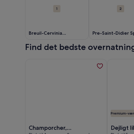
seværdigheder
1
2
Breuil-Cervinia
Pre-Saint-Didier S
Skiområde
Find det bedste overnatning
Flere oplysninger om Champorcher, Typical chalet 
Flere oplysn
Premium-vær
Billede af Champorcher, Typical chalet from the 1
Billede af D
Champorcher,
Dejligt li