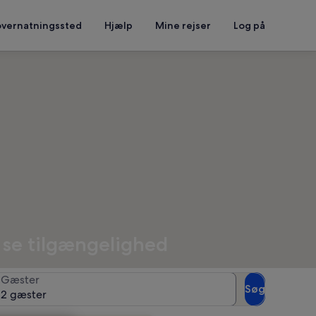
overnatningssted
Hjælp
Mine rejser
Log på
t se tilgængelighed
Gæster
Søg
2 gæster