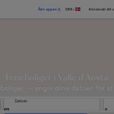
•
Åbn appen
DKK
Annoncér dit 
Ferieboliger i Valle d'Aosta
ieboliger — angiv dine datoer for a
Datoer