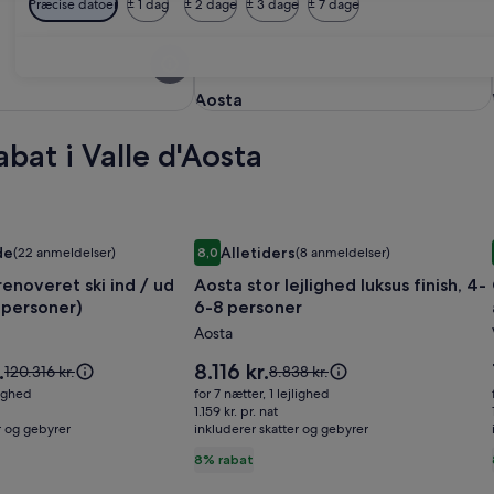
Præcise datoer
± 1 dag
± 2 dage
± 3 dage
± 7 dage
Aosta
Aosta
bat i Valle d'Aosta
 90mt from trails/ski slopes
ri
enoveret ski ind / ud lejlighed (12 personer)
Billedgalleri
Aosta stor lejlighed luksus finish, 4-
de
Alletiders
(22 anmeldelser)
8,0
(8 anmeldelser)
for
Enestående, (22 anmeldelser)
8,0 ud af 10, Alletiders, (8 anmeldelser)
renoveret ski ind / ud
Aosta stor lejlighed luksus finish, 4-
Aosta
2 personer)
6-8 personer
et
stor
Aosta
lejlighed
luksus
Prisen
.
8.116 kr.
Prisen
Prisen
120.316 kr.
8.838 kr.
finish,
er
var
var
lighed
for 7 nætter, 1 lejlighed
8.116 kr.
120.316 kr.,
8.838 kr.,
4-
1.159 kr. pr. nat
r og gebyrer
se
inkluderer skatter og gebyrer
se
6-
flere
flere
8% rabat
8
oplysninger
oplysninger
personer
om
om