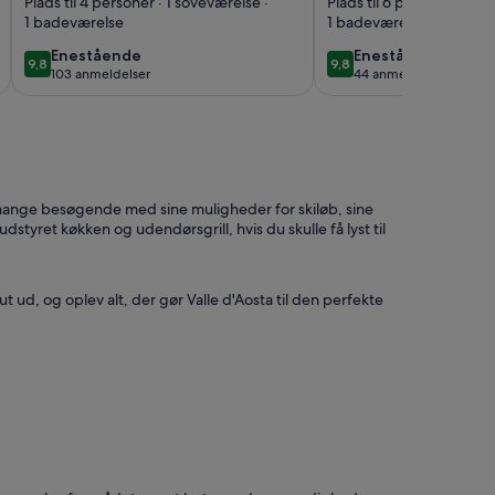
middelalderlig
House med terr
Plads til 4 personer · 1 soveværelse ·
Plads til 6 personer · 3 
1 badeværelse
1 badeværelse
oprindelse
Oversigt
restaureret.
enestående
enestående
Enestående
Enestående
9,8
9,8
9,8 ud af 10
9,8 ud af 10
103 anmeldelser
44 anmeldelser
(103
(44
anmeldelser)
anmeldelser)
 mange besøgende med sine muligheder for skiløb, sine
tyret køkken og udendørsgrill, hvis du skulle få lyst til
t ud, og oplev alt, der gør Valle d'Aosta til den perfekte