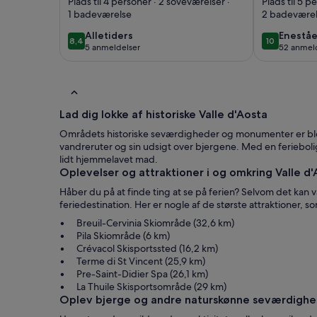
Typical chalet from
sommerh
Plads til 4 personer · 2 soveværelser ·
Plads til 5 p
1 badeværelse
2 badeværel
the 1700s
alpine 
alletiders
enestå
Alletiders
Enestå
8,4
10
8,4 ud af 10
10 ud af 10
5 anmeldelser
52 anmel
(5
(52
anmeldelser)
anmelde
Lad dig lokke af historiske Valle d'Aosta
Områdets historiske seværdigheder og monumenter er blot 
vandreruter og sin udsigt over bjergene. Med en feriebolig
lidt hjemmelavet mad.
Oplevelser og attraktioner i og omkring Valle d
Håber du på at finde ting at se på ferien? Selvom det kan væ
feriedestination. Her er nogle af de største attraktioner, 
Breuil-Cervinia Skiområde (32,6 km)
Pila Skiområde (6 km)
Crévacol Skisportssted (16,2 km)
Terme di St Vincent (25,9 km)
Pre-Saint-Didier Spa (26,1 km)
La Thuile Skisportsområde (29 km)
Oplev bjerge og andre naturskønne seværdighede