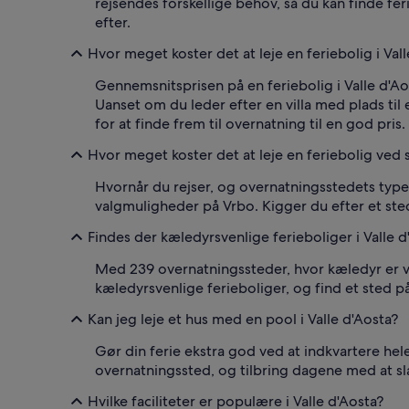
rejsendes forskellige behov, så du kan finde fer
efter.
Hvor meget koster det at leje en feriebolig i Val
Gennemsnitsprisen på en feriebolig i Valle d'Ao
Uanset om du leder efter en villa med plads til e
for at finde frem til overnatning til en god pris.
Hvor meget koster det at leje en feriebolig ved s
Hvornår du rejser, og overnatningsstedets type o
valgmuligheder på Vrbo. Kigger du efter et sted
Findes der kæledyrsvenlige ferieboliger i Valle d
Med 239 overnatningssteder, hvor kæledyr er ve
kæledyrsvenlige ferieboliger, og find et sted på 
Kan jeg leje et hus med en pool i Valle d'Aosta?
Gør din ferie ekstra god ved at indkvartere hele 
overnatningssted, og tilbring dagene med at sla
Hvilke faciliteter er populære i Valle d'Aosta?