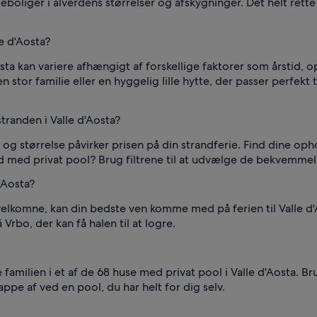
ieboliger i alverdens størrelser og afskygninger. Det helt rette
le d'Aosta?
sta kan variere afhængigt af forskellige faktorer som årstid,
n stor familie eller en hyggelig lille hytte, der passer perfekt
tranden i Valle d'Aosta?
g størrelse påvirker prisen på din strandferie. Find dine opho
 med privat pool? Brug filtrene til at udvælge de bekvemmelig
'Aosta?
lkomne, kan din bedste ven komme med på ferien til Valle d'Aos
Vrbo, der kan få halen til at logre.
familien i et af de 68 huse med privat pool i Valle d'Aosta. Bru
ppe af ved en pool, du har helt for dig selv.