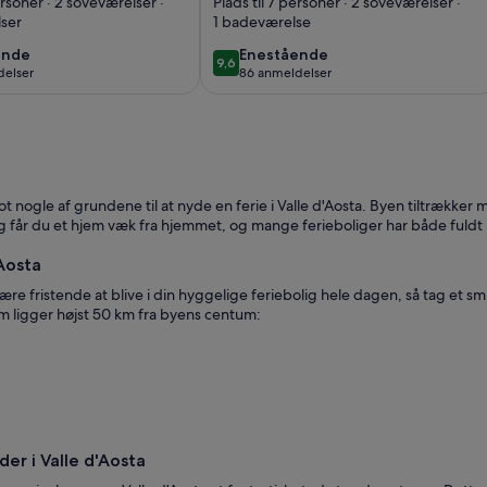
us i de
BAITA with
ersoner · 2 soveværelser ·
Plads til 7 personer · 2 soveværelser ·
ser
1 badeværelse
græsgange
fireplace, terrace,
garden 90mt from
ende
enestående
ende
Enestående
9,6
9,6 ud af 10
delser
86 anmeldelser
trails/ski slopes
(86
lser)
anmeldelser)
nogle af grundene til at nyde en ferie i Valle d'Aosta. Byen tiltrækker
 får du et hjem væk fra hjemmet, og mange ferieboliger har både fuldt uds
'Aosta
re fristende at blive i din hyggelige feriebolig hele dagen, så tag et smu
som ligger højst 50 km fra byens centum:
r i Valle d'Aosta