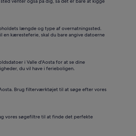
 sted venter også på dig, så det er bare at kigge
 opholdets længde og type af overnatningssted.
 til en kæresteferie, skal du bare angive datoerne
ldsdatoer i Valle d'Aosta for at se dine
heder, du vil have i ferieboligen.
ta. Brug filterværktøjet til at søge efter vores
g vores søgefiltre til at finde det perfekte