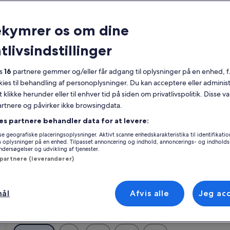
Kalender
Dine
ekymrer os om dine
August 2026
nuværende
tlivsindstillinger
måneder
er
Mandag
Tirsdag
Onsdag
Torsdag
Fredag
Lørdag
Søndag
Manda
T
Man
Tir
Ons
Tor
Fre
Lør
Søn
Man
Tir
August
es
16
partnere gemmer og/eller får adgang til oplysninger på en enhed, f
2026
okies til behandling af personoplysninger. Du kan acceptere eller adminis
og
t klikke herunder eller til enhver tid på siden om privatlivspolitik. Disse v
1
1
2
September
partnere og påvirker ikke browsingdata.
2026.
3
4
5
6
7
8
7
8
9
es partnere behandler data for at levere:
et udvalg af 137 huse, 985 lejligheder og andre slags ferieboliger. Uanset
e geografiske placeringsoplysninger. Aktivt scanne enhedskarakteristika til identifikati
rejse, som f.eks. Wi-Fi og boblebad. Lige meget hvad du er på udkig efter,
gå oplysninger på en enhed. Tilpasset annoncering og indhold, annoncerings- og indhold
10
11
12
13
14
15
14
15
16
iliteter.
ersøgelser og udvikling af tjenester.
 partnere (leverandører)
17
18
19
20
21
22
21
22
23
a
24
25
26
27
28
29
28
29
30
mål
Afvis alle
Jeg ac
Aosta
31