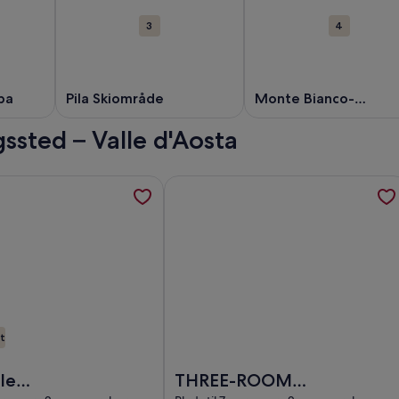
3
4
pa
Pila Skiområde
Monte Bianco-
forbindelsesbroen
ssted – Valle d'Aosta
from the 1700s, åbner i et nyt vindue
inger om Dejligt lille sommerhus i de alpine græsgange, åbner 
Flere oplysninger om THREE-ROOM BAI
t
700s
ejligt lille sommerhus i de alpine græsgange
Billede af THREE-ROOM BAITA with fi
lle
THREE-ROOM