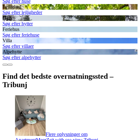
Søg efter huse
Lejlighed
Søg efter lejligheder
Hytte
Søg efter hytter
Feriehus
Søg efter feriehuse
Villa
Søg efter villaer
Alpehytte
Søg efter alpehytter
Find det bedste overnatningssted –
Tribunj
Flere oplysninger om
ApartmentMeerZeit with sea view Tribunj