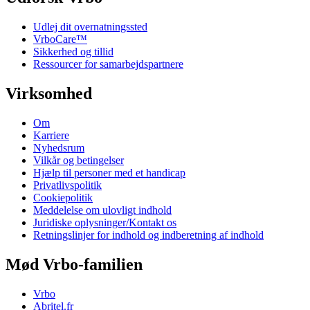
Udlej dit overnatningssted
VrboCare™
Sikkerhed og tillid
Ressourcer for samarbejdspartnere
Virksomhed
Om
Karriere
Nyhedsrum
Vilkår og betingelser
Hjælp til personer med et handicap
Privatlivspolitik
Cookiepolitik
Meddelelse om ulovligt indhold
Juridiske oplysninger/Kontakt os
Retningslinjer for indhold og indberetning af indhold
Mød Vrbo-familien
Vrbo
Abritel.fr