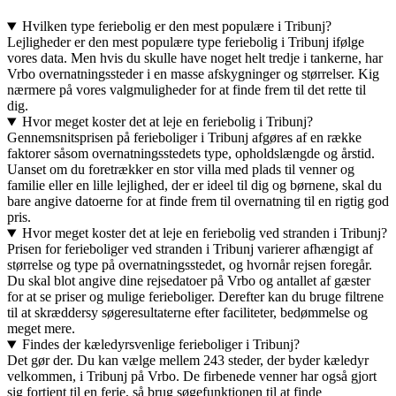
Hvilken type feriebolig er den mest populære i Tribunj?
Lejligheder er den mest populære type feriebolig i Tribunj ifølge
vores data. Men hvis du skulle have noget helt tredje i tankerne, har
Vrbo overnatningssteder i en masse afskygninger og størrelser. Kig
nærmere på vores valgmuligheder for at finde frem til det rette til
dig.
Hvor meget koster det at leje en feriebolig i Tribunj?
Gennemsnitsprisen på ferieboliger i Tribunj afgøres af en række
faktorer såsom overnatningsstedets type, opholdslængde og årstid.
Uanset om du foretrækker en stor villa med plads til venner og
familie eller en lille lejlighed, der er ideel til dig og børnene, skal du
bare angive datoerne for at finde frem til overnatning til en rigtig god
pris.
Hvor meget koster det at leje en feriebolig ved stranden i Tribunj?
Prisen for ferieboliger ved stranden i Tribunj varierer afhængigt af
størrelse og type på overnatningsstedet, og hvornår rejsen foregår.
Du skal blot angive dine rejsedatoer på Vrbo og antallet af gæster
for at se priser og mulige ferieboliger. Derefter kan du bruge filtrene
til at skræddersy søgeresultaterne efter faciliteter, bedømmelse og
meget mere.
Findes der kæledyrsvenlige ferieboliger i Tribunj?
Det gør der. Du kan vælge mellem 243 steder, der byder kæledyr
velkommen, i Tribunj på Vrbo. De firbenede venner har også gjort
sig fortjent til en ferie, så brug søgefunktionen til at finde