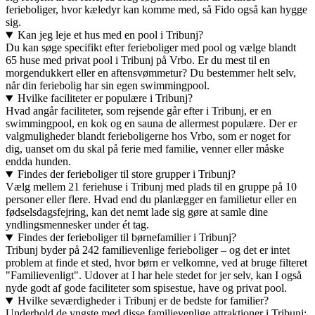
ferieboliger, hvor kæledyr kan komme med, så Fido også kan hygge
sig.
Kan jeg leje et hus med en pool i Tribunj?
Du kan søge specifikt efter ferieboliger med pool og vælge blandt
65 huse med privat pool i Tribunj på Vrbo. Er du mest til en
morgendukkert eller en aftensvømmetur? Du bestemmer helt selv,
når din feriebolig har sin egen swimmingpool.
Hvilke faciliteter er populære i Tribunj?
Hvad angår faciliteter, som rejsende går efter i Tribunj, er en
swimmingpool, en kok og en sauna de allermest populære. Der er
valgmuligheder blandt ferieboligerne hos Vrbo, som er noget for
dig, uanset om du skal på ferie med familie, venner eller måske
endda hunden.
Findes der ferieboliger til store grupper i Tribunj?
Vælg mellem 21 feriehuse i Tribunj med plads til en gruppe på 10
personer eller flere. Hvad end du planlægger en familietur eller en
fødselsdagsfejring, kan det nemt lade sig gøre at samle dine
yndlingsmennesker under ét tag.
Findes der ferieboliger til børnefamilier i Tribunj?
Tribunj byder på 242 familievenlige ferieboliger – og det er intet
problem at finde et sted, hvor børn er velkomne, ved at bruge filteret
"Familievenligt". Udover at I har hele stedet for jer selv, kan I også
nyde godt af gode faciliteter som spisestue, have og privat pool.
Hvilke seværdigheder i Tribunj er de bedste for familier?
Underhold de yngste med disse familievenlige attraktioner i Tribunj: