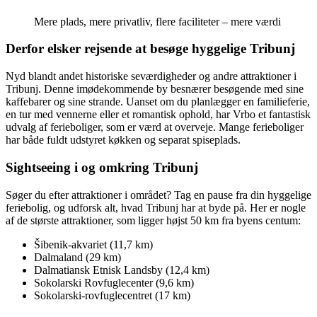
Mere plads, mere privatliv, flere faciliteter – mere værdi
Derfor elsker rejsende at besøge hyggelige Tribunj
Nyd blandt andet historiske seværdigheder og andre attraktioner i
Tribunj. Denne imødekommende by besnærer besøgende med sine
kaffebarer og sine strande. Uanset om du planlægger en familieferie,
en tur med vennerne eller et romantisk ophold, har Vrbo et fantastisk
udvalg af ferieboliger, som er værd at overveje. Mange ferieboliger
har både fuldt udstyret køkken og separat spiseplads.
Sightseeing i og omkring Tribunj
Søger du efter attraktioner i området? Tag en pause fra din hyggelige
feriebolig, og udforsk alt, hvad Tribunj har at byde på. Her er nogle
af de største attraktioner, som ligger højst 50 km fra byens centum:
Šibenik-akvariet (11,7 km)
Dalmaland (29 km)
Dalmatiansk Etnisk Landsby (12,4 km)
Sokolarski Rovfuglecenter (9,6 km)
Sokolarski-rovfuglecentret (17 km)