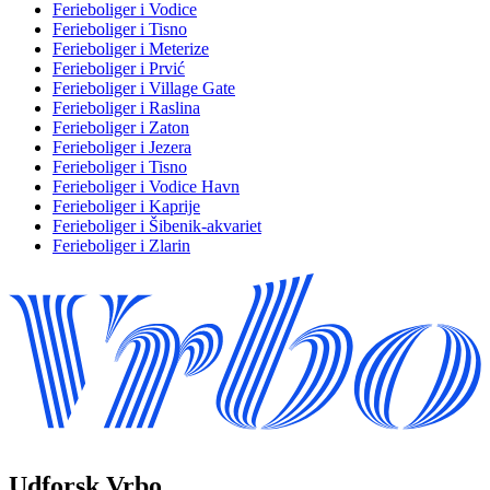
Ferieboliger i Vodice
Ferieboliger i Tisno
Ferieboliger i Meterize
Ferieboliger i Prvić
Ferieboliger i Village Gate
Ferieboliger i Raslina
Ferieboliger i Zaton
Ferieboliger i Jezera
Ferieboliger i Tisno
Ferieboliger i Vodice Havn
Ferieboliger i Kaprije
Ferieboliger i Šibenik-akvariet
Ferieboliger i Zlarin
Udforsk Vrbo