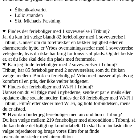
Šibenik-akvariet
Lolic-stranden
Skt. Michaels Fæstning
Findes der ferieboliger med 1 soveværelse i Tribunj?
Ja, du kan frit vælge blandt 82 ferieboliger med 1 soveværelse i
Tribunj. Uanset om du foretrækker en lækker lejlighed eller en
charmerende hytte, er Vrbos overnatningssteder med 1 soveværelse
velegnede, hvis du ikke har brug for tonsvis af plads. Og det bedste
er, at du ikke skal dele din plads med fremmede.
Kan jeg finde ferieboliger med 2 soveværelser i Tribunj?
Tribunj har 85 ferieboliger med 2 soveværelser, som du frit kan
vælge imellem. Book en feriebolig på Vrbo med masser af plads og
komfort til en pris, der ikke vælter budgettet.
Findes der ferieboliger med Wi-Fi i Tribunj?
Uanset om du vil følge med i nyhederne, sende et par e-mails eller
opdatere dine sociale medier, findes der 88 ferieboliger med Wi-Fi i
Tribunj. Filtrér efter steder med Wi-Fi, og hold forbindelsen, mens
du er afsted.
Hvordan finder jeg ferieboliger med aircondition i Tribunj?
Du kan vælge mellem 219 ferieboliger med aircondition i Tribunj, så
du kan holde det køligt og komfortabelt. Du skal bare indtaste dine
valgte rejsedatoer og bruge vores filtre for at finde
overnatningssteder med aircondition.