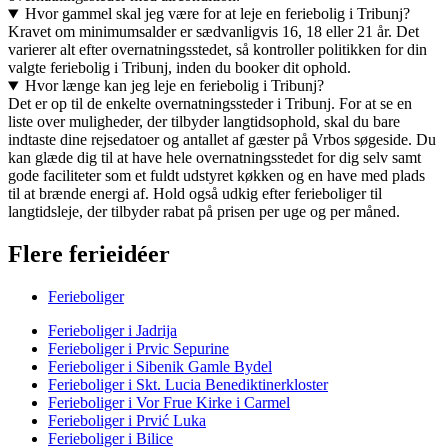
Hvor gammel skal jeg være for at leje en feriebolig i Tribunj?
Kravet om minimumsalder er sædvanligvis 16, 18 eller 21 år. Det
varierer alt efter overnatningsstedet, så kontroller politikken for din
valgte feriebolig i Tribunj, inden du booker dit ophold.
Hvor længe kan jeg leje en feriebolig i Tribunj?
Det er op til de enkelte overnatningssteder i Tribunj. For at se en
liste over muligheder, der tilbyder langtidsophold, skal du bare
indtaste dine rejsedatoer og antallet af gæster på Vrbos søgeside. Du
kan glæde dig til at have hele overnatningsstedet for dig selv samt
gode faciliteter som et fuldt udstyret køkken og en have med plads
til at brænde energi af. Hold også udkig efter ferieboliger til
langtidsleje, der tilbyder rabat på prisen per uge og per måned.
Flere ferieidéer
Ferieboliger
Ferieboliger i Jadrija
Ferieboliger i Prvic Sepurine
Ferieboliger i Sibenik Gamle Bydel
Ferieboliger i Skt. Lucia Benediktinerkloster
Ferieboliger i Vor Frue Kirke i Carmel
Ferieboliger i Prvić Luka
Ferieboliger i Bilice