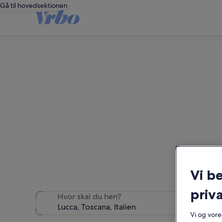
Gå til hovedsektionen
Vi fandt 1.847 ferieboli
Vi b
priva
Hvor skal du hen?
Vi og vor