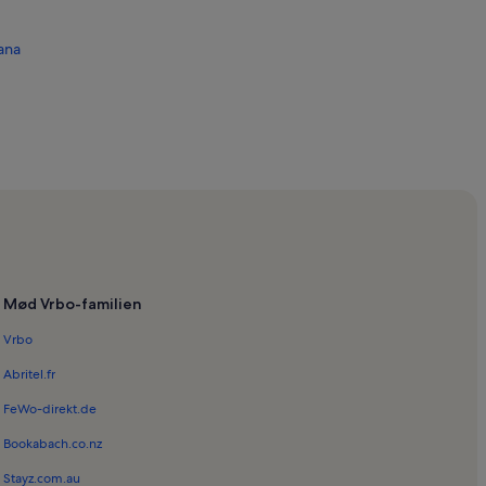
dana
Mød Vrbo-familien
derne kunst
Vrbo
ica
Abritel.fr
FeWo-direkt.de
Bookabach.co.nz
Stayz.com.au