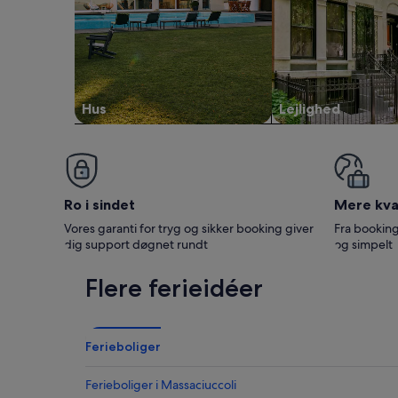
Hus
Lejlighed
Ro i sindet
Mere kval
Vores garanti for tryg og sikker booking giver
Fra booking
dig support døgnet rundt
og simpelt
Flere ferieidéer
Ferieboliger
Ferieboliger i Massaciuccoli