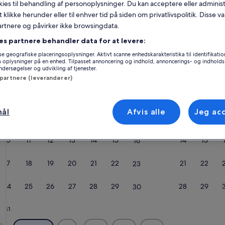
okies til behandling af personoplysninger. Du kan acceptere eller adminis
Kalender
t klikke herunder eller til enhver tid på siden om privatlivspolitik. Disse v
Dine
partnere og påvirker ikke browsingdata.
August 2026
nuværende
es partnere behandler data for at levere:
måneder
e geografiske placeringsoplysninger. Aktivt scanne enhedskarakteristika til identifikati
er
Mandag
Tirsdag
Onsdag
Torsdag
Fredag
Lørdag
Søndag
Manda
T
Man
Tir
Ons
Tor
Fre
Lør
Søn
Man
Tir
gå oplysninger på en enhed. Tilpasset annoncering og indhold, annoncerings- og indhold
August
ersøgelser og udvikling af tjenester.
2026
 partnere (leverandører)
og
1
1
2
September
Lucca
2026.
mål
Afvis alle
Jeg ac
ol i Lucca
3
4
5
6
7
8
7
8
9
10
11
12
13
14
15
14
15
16
 i villa med swimmingpool , åbner i et nyt vindue
inger om CASA ELENA - Enebolig med lukket have og swimmingp
Flere oplysninger om Smukt miljøvenl
17
18
19
20
21
22
21
22
23
24
25
26
27
28
29
28
29
30
31