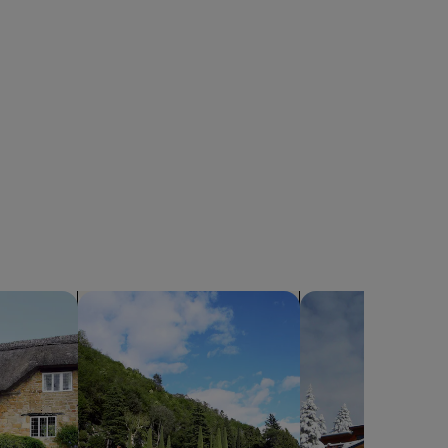
Søg efter villaer
Søg efter alpehytter