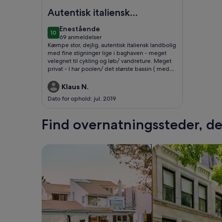
Billede af Fritliggende villa med pool 6 km væk fra
Autentisk italiensk
landidyl
enestående
Enestående
10
10 ud af 10
69 anmeldelser
(69
Kæmpe stor, dejlig, autentisk italiensk landbolig
anmeldelser)
med fine stigninger lige i baghaven - meget
velegnet til cykling og løb/ vandreture. Meget
privat - I har poolen/ det største bassin ( med
rensning) ever helt for jer selv og kun naboens
hund kigger forbi. Der er måske en anelse støj
Klaus N.
fra landevej, men det overdøves fuldstændigt
Dato for ophold: jul. 2019
af cikaderne. Vi havde udsigt til vildt og vildsvin
fra vores terrasse. Vi var meget positivt
overraskede og glade for vores ophold i dette
Find overnatningssteder, der
hus.
Søg efter huse
Søg efter lejlighed