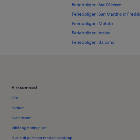
Ferieboliger i Sant'Alessio
Ferieboliger i San Martino in Fred
Ferieboliger i Metato
Ferieboliger i Arsina
Ferieboliger i Balbano
Ferieboliger i Asciano Pisano
Ferieboliger i Vicopisano
Ferieboliger i Massarosa
Ferieboliger i Villa Puccini
Virksomhed
Ferieboliger i Lucca Center for mo
Om
Ferieboliger i Mastio della Torre Civ
Ferieboliger i Lucca Statsbibliotek
Karriere
Ferieboliger i Corsanico
Nyhedsrum
Ferieboliger i Det Skæve Tårn
Vilkår og betingelser
Ferieboliger i Borgo a Buggiano
Hjælp til personer med et handicap