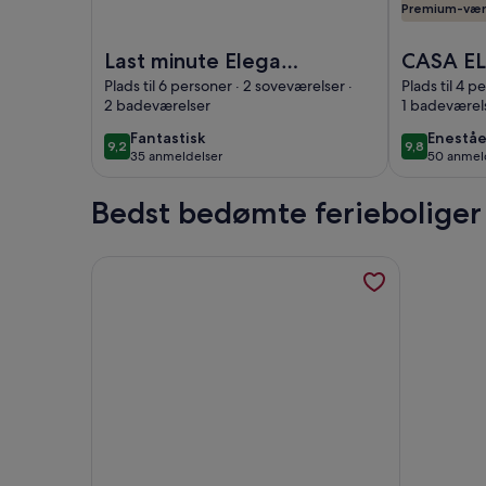
Premium-vær
Billede af Last minute Elegant lejlighed i villa m
Billede af 
Last minute Elegant
CASA EL
lejlighed i villa med
Eneboli
Plads til 6 personer · 2 soveværelser ·
Plads til 4 p
2 badeværelser
1 badeværel
swimmingpool
have og
swimming
fantastisk
enestå
Fantastisk
Enestå
9,2
9,8
9,2 ud af 10
9,8 ud af 10
35 anmeldelser
50 anmel
eksklusi
(35
(50
anmeldelser)
anmelde
Bedst bedømte ferieboliger
Flere oplysninger om Fritliggende villa med pool 6