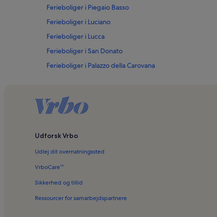
Ferieboliger i Piegaio Basso
Ferieboliger i Luciano
Ferieboliger i Lucca
Ferieboliger i San Donato
Ferieboliger i Palazzo della Carovana
Ferieboliger i Colle di Compito
Ferieboliger i Matraia
Ferieboliger i Valpromaro
Ferieboliger i Gioviano
Udforsk Vrbo
Ferieboliger i San Ginese
Udlej dit overnatningssted
Ferieboliger i Altopascio
Ferieboliger i Villa Bottini
VrboCare™
Ferieboliger i Pisa Kongrespalads
Sikkerhed og tillid
Ferieboliger i Nocchi
Ressourcer for samarbejdspartnere
Ferieboliger i Loppeglia