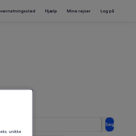
overnatningssted
Hjælp
Mine rejser
Log på
 for at se tilgængelighed
Gæster
Søg
2 gæster
.eks. unikke