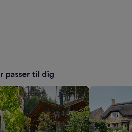
 Lucca og 18 fra stranden
 passer til dig
er
Søg efter hytter
Søg efter feriehuse