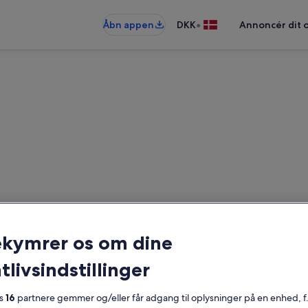
•
Åbn appen
DKK
Annoncér dit 
ferieboliger med pool i Lucca
ger med pool — indtast dine datoer
ekymrer os om dine
tlivsindstillinger
Datoer
es
16
partnere gemmer og/eller får adgang til oplysninger på en enhed, f