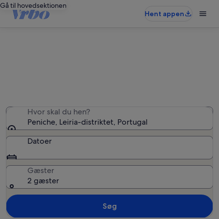
Gå til hovedsektionen
Hent appen
Ferieboliger i Peniche
Vi fandt 1.168 ferieboliger — angiv dine datoer for at se
tilgængelighed
Hvor skal du hen?
Peniche, Leiria-distriktet, Portugal
Datoer
Gæster
2 gæster
Søg