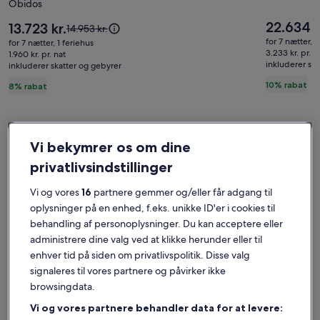
Obidos
pool
golfban
og
Prisen
22.634 k
Prisen
13.723 kr.
Prisen
14.953 kr.
er
have
er
var
for 7 nætter, 1 
for 7 nætter, 1 feriehus
22.634 kr.
13.723 kr.
14.953 kr.,
3.233 kr. pr. n
ved
1.960 kr. pr. nat
inkluderer sk
inkluderer skatter og gebyrer
se
siden
flere
10% rabat
8% rabat
af
oplysninger
golf
om
standardprisen
og
Find overnatningssteder, der passer til dig
strand
Vi bekymrer os om dine
Søg efter huse
Søg efter lejligheder
Søg efter hy
privatlivsindstillinger
Vi og vores
16
partnere gemmer og/eller får adgang til
oplysninger på en enhed, f.eks. unikke ID'er i cookies til
behandling af personoplysninger. Du kan acceptere eller
administrere dine valg ved at klikke herunder eller til
enhver tid på siden om privatlivspolitik. Disse valg
signaleres til vores partnere og påvirker ikke
browsingdata.
Hus
Lejlighed
Hytte
Vi og vores partnere behandler data for at levere: