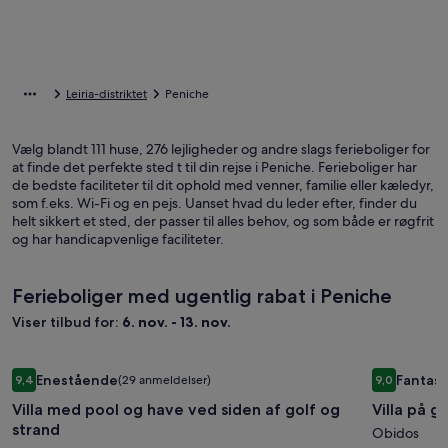
Leiria-distriktet
Peniche
Vælg blandt 111 huse, 276 lejligheder og andre slags ferieboliger for
at finde det perfekte sted t til din rejse i Peniche. Ferieboliger har
de bedste faciliteter til dit ophold med venner, familie eller kæledyr,
som f.eks. Wi-Fi og en pejs. Uanset hvad du leder efter, finder du
helt sikkert et sted, der passer til alles behov, og som både er røgfrit
og har handicapvenlige faciliteter.
Ferieboliger med ugentlig rabat i Peniche
Viser tilbud for:
6. nov. - 13. nov.
Billedgalleri
Villa med pool og have ved siden af golf og strand
Billedgal
Villa på g
Enestående
Fantast
9,4
(29 anmeldelser)
9,0
for
for
9,4 ud af 10, Enestående, (29 anmeldelser)
9,0 ud af 1
Villa med pool og have ved siden af golf og
Villa på g
Villa
Villa
strand
med
på
Obidos