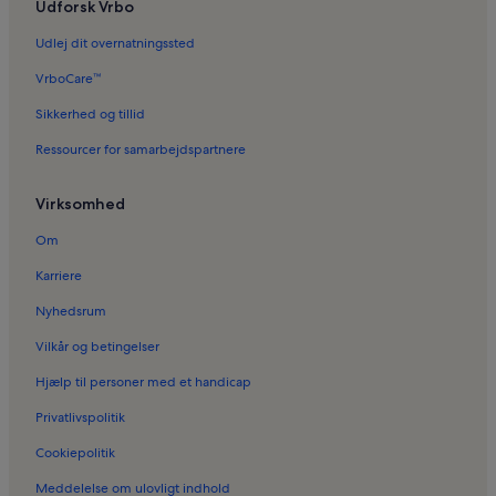
Udforsk Vrbo
Udlej dit overnatningssted
VrboCare™
Sikkerhed og tillid
Ressourcer for samarbejdspartnere
Virksomhed
Om
Karriere
Nyhedsrum
Vilkår og betingelser
Hjælp til personer med et handicap
Privatlivspolitik
Cookiepolitik
Meddelelse om ulovligt indhold