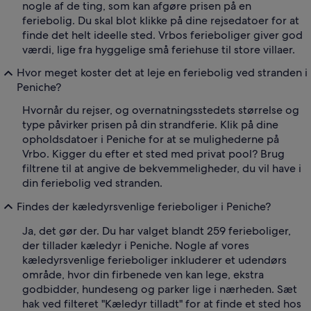
nogle af de ting, som kan afgøre prisen på en
feriebolig. Du skal blot klikke på dine rejsedatoer for at
finde det helt ideelle sted. Vrbos ferieboliger giver god
værdi, lige fra hyggelige små feriehuse til store villaer.
Hvor meget koster det at leje en feriebolig ved stranden i
Peniche?
Hvornår du rejser, og overnatningsstedets størrelse og
type påvirker prisen på din strandferie. Klik på dine
opholdsdatoer i Peniche for at se mulighederne på
Vrbo. Kigger du efter et sted med privat pool? Brug
filtrene til at angive de bekvemmeligheder, du vil have i
din feriebolig ved stranden.
Findes der kæledyrsvenlige ferieboliger i Peniche?
Ja, det gør der. Du har valget blandt 259 ferieboliger,
der tillader kæledyr i Peniche. Nogle af vores
kæledyrsvenlige ferieboliger inkluderer et udendørs
område, hvor din firbenede ven kan lege, ekstra
godbidder, hundeseng og parker lige i nærheden. Sæt
hak ved filteret "Kæledyr tilladt" for at finde et sted hos