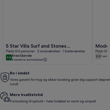
Flere oplysninger om 5 Star Villa Surf and Stones Apartmen
Flere opl
5 Star Villa Surf and Stones
Moder
Apartment - Beachfront Coastal
Plads til 6 personer · 2 soveværelser · 1 badeværelse
havuds
Plads til
enestående
Enestående
2,0
1 anme
Escape
stran
9,8
2,0 ud a
(1
9,8 ud af 10
8 eksterne anmeldelser
anme
Ro i sindet
Vores garanti for tryg og sikker booking giver dig support døgnet
rundt
Mere kvalitetstid
Fra booking til ophold – hele forløbet er nemt og simpelt