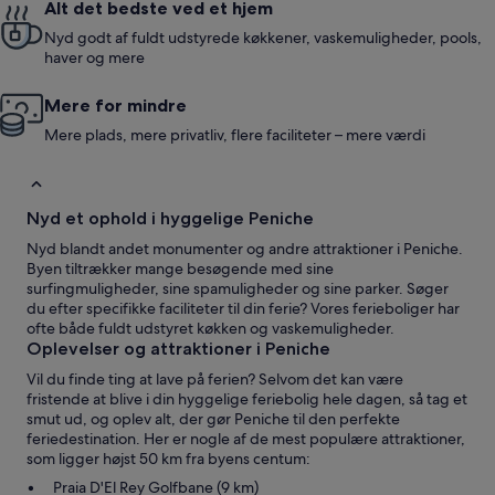
Alt det bedste ved et hjem
Nyd godt af fuldt udstyrede køkkener, vaskemuligheder, pools,
haver og mere
Mere for mindre
Mere plads, mere privatliv, flere faciliteter – mere værdi
Nyd et ophold i hyggelige Peniche
Nyd blandt andet monumenter og andre attraktioner i Peniche.
Byen tiltrækker mange besøgende med sine
surfingmuligheder, sine spamuligheder og sine parker. Søger
du efter specifikke faciliteter til din ferie? Vores ferieboliger har
ofte både fuldt udstyret køkken og vaskemuligheder.
Oplevelser og attraktioner i Peniche
Vil du finde ting at lave på ferien? Selvom det kan være
fristende at blive i din hyggelige feriebolig hele dagen, så tag et
smut ud, og oplev alt, der gør Peniche til den perfekte
feriedestination. Her er nogle af de mest populære attraktioner,
som ligger højst 50 km fra byens centum:
Praia D'El Rey Golfbane (9 km)