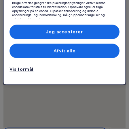
Bruge præcise geografiske placeringsoplysninger. Aktivt scanne
Find ferieboliger nær
enhedskarakteristika til identifikation. Opbevare og/eller tilgå
oplysninger på en enhed. Tilpasset annoncering og indhold,
populære seværdigheder
annoncerings- og indholdsmåling, målgruppeundersøgelser og
udvikling af tjenester.
Liste over partnere (leverandører)
i Peniche
Jeg accepterer
Afvis alle
Vis formål