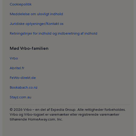
Cookiepolitik
Meddelelse om ulovligt indhold
Juridiske oplysninger/Kontakt os
Retningslinjer for indhold og indberetning af indhold
Mød Vrbo-familien
Vrbo
Abritel.fr
FeWo-direkt.de
Bookabach.co.nz
Stayz.com.au
© 2026 Vrbo – en del af Expedia Group. Alle rettigheder forbeholdes.
Vrbo og Vrbo-logoet er varemærker eller registrerede varemærker
tilhørende HomeAway.com, Inc.