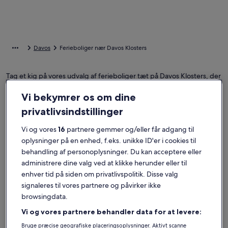
Davos
Ferieboliger nær Davos Klosters
Tag et kig på vores udvalg af ferieboliger tæt på Davos Klosters, der
passer perfekt til rejsen. Uanset om du skal på ferie med familie eller
venner, har ferieboliger alle faciliteter, du behøver til den perfekte
Vi bekymrer os om dine
rejse, som f.eks. en have og en pool. Her vil du nemt finde et sted,
privatlivsindstillinger
der passer til alles behov, inklusive steder, der er røgfri og har
handicapvenlige faciliteter.
Vi og vores
16
partnere gemmer og/eller får adgang til
oplysninger på en enhed, f.eks. unikke ID'er i cookies til
behandling af personoplysninger. Du kan acceptere eller
Find overnatningssteder, der passer til dig
administrere dine valg ved at klikke herunder eller til
enhver tid på siden om privatlivspolitik. Disse valg
signaleres til vores partnere og påvirker ikke
Søg efter huse
Søg efter lejligheder
Søg efter hy
browsingdata.
Vi og vores partnere behandler data for at levere:
Bruge præcise geografiske placeringsoplysninger. Aktivt scanne