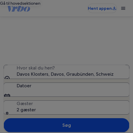
Gå til hovedsektionen
Hent appen
Ferieboliger nær Davos Klosters
Vi fandt 1.626 ferieboliger — angiv dine datoer for at
se tilgængelighed
Hvor skal du hen?
Davos Klosters, Davos, Graubünden, Schweiz
Datoer
Gæster
2 gæster
Søg