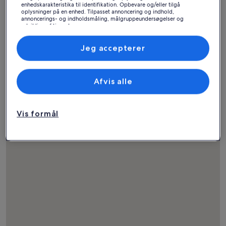
enhedskarakteristika til identifikation. Opbevare og/eller tilgå
oplysninger på en enhed. Tilpasset annoncering og indhold,
annoncerings- og indholdsmåling, målgruppeundersøgelser og
udvikling af tjenester.
Liste over partnere (leverandører)
Jeg accepterer
Hus
Lejlighed
Hytte
Find ferieboliger nær
Afvis alle
populære seværdigheder
Vis formål
i Davos Klosters