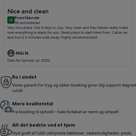
Flere oplysninger om Cozy vacation apartment in a beautiful 
Nice and clean
enestående
Enestående
10
10 ud af 10
58 anmeldelser
(58
Very nice place. Did 4 days in July. Very clean and frau Netzer really make
anmeldelser)
sure everything is ready for you. Great place to start hikes from. Cable car
and bus is 2 minutes walk away. Highly recommended
Niki N.
Dato for ophold: jul. 2022
Ro i sindet
Vores garanti for tryg og sikker booking giver dig support døgnet
rundt
Mere kvalitetstid
Fra booking til ophold – hele forløbet er nemt og simpelt
Alt det bedste ved et hjem
Nyd godt af fuldt udstyrede køkkener, vaskemuligheder, pools,