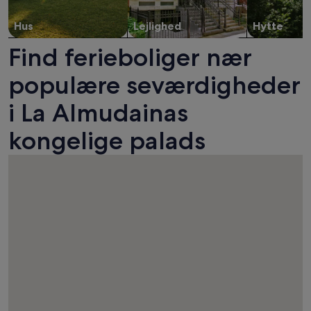
Hus
Lejlighed
Hytte
Find ferieboliger nær
populære seværdigheder
i La Almudainas
kongelige palads