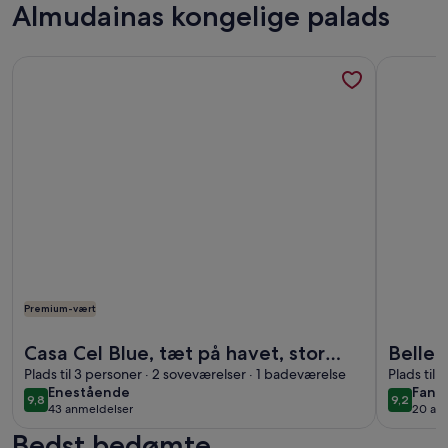
Almudainas kongelige palads
Flere oplysninger om Casa Cel Blue, tæt på havet, stor pool,
Flere opl
Premium-vært
Flere oplysninger om Casa Cel Blue, tæt på havet, stor pool,
Flere opl
Casa Cel Blue, tæt på havet, stor
Belle 
pool, smuk stor have, familievenlig
Plads til 3 personer · 2 soveværelser · 1 badeværelse
Plads til 
enestående
fanta
Enestående
Fanta
9,8
9,2
9,8 ud af 10
9,2 ud a
43 anmeldelser
20 an
(43
(20
Bedst bedømte
anmeldelser)
anme