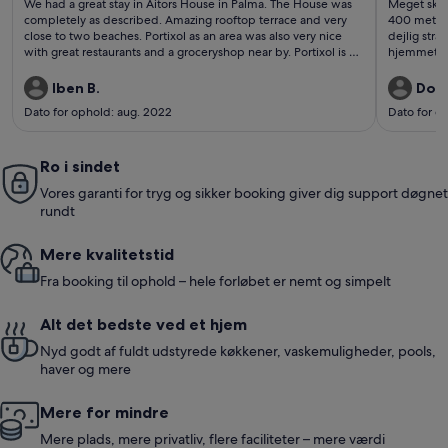
We had a great stay in Aitors House in Palma. The House was
Meget skøn
anmeldelser)
anme
completely as described. Amazing rooftop terrace and very
400 meter t
close to two beaches. Portixol as an area was also very nice
dejlig stra
with great restaurants and a groceryshop near by. Portixol is a
hjemmet, m
25 minute walk from the center of Palma, which was the only
og hjælps
negative about the place. But on the other hand it was lovely
Iben B.
Dort
to be able to get a good nights sleep away from the hustle
Dato for ophold: aug. 2022
Dato for op
and bustle of the nightlife in Palma. We totally recommend
this place if you go to Mallorca.
Ro i sindet
Vores garanti for tryg og sikker booking giver dig support døgnet
rundt
Mere kvalitetstid
Fra booking til ophold – hele forløbet er nemt og simpelt
Alt det bedste ved et hjem
Nyd godt af fuldt udstyrede køkkener, vaskemuligheder, pools,
haver og mere
Mere for mindre
Mere plads, mere privatliv, flere faciliteter – mere værdi