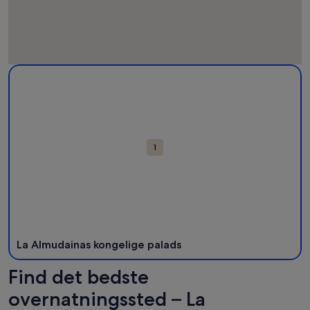
Kort
Flere oplysninger om La Almudainas kongelige palads. Åbner 
med
seværdigheder
1
La Almudainas kongelige palads
Find det bedste
overnatningssted – La