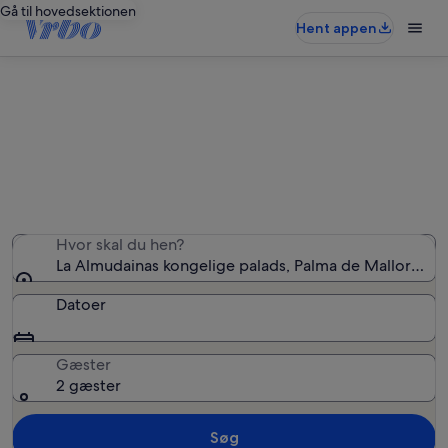
Gå til hovedsektionen
Hent appen
Ferieboliger nær La Almudainas
kongelige palads
Vi fandt 2.739 ferieboliger — angiv dine datoer for at
se tilgængelighed
Hvor skal du hen?
La Almudainas kongelige palads, Palma de Mallorca, D
Datoer
Gæster
2 gæster
Søg