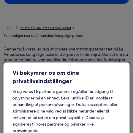
Palma de Mallorca Gamle Bydel
Ferieboliger nær La Almudainas kongelige palads
Gennemgå vores udvalg af private overnatningssteder tæt på La
Almudainas kongelige palads, der passer til din rejse. Uanset om du
rejser med familie, venner eller din firbenede ven, har ferieboliger
alle faciliteter, du behøver til den perfekte rejse, som f.eks. Wi-Fi og
aircondition. Uanset hvad du er på udkig efter, kan du helt sikkert
Vi bekymrer os om dine
finde et overnatningssted, der opfylder alle krav, og som både er
privatlivsindstillinger
handicapvenligt og røgfrit.
Vi og vores
16
partnere gemmer og/eller får adgang til
Ferieboliger med ugentlig rabat i La
oplysninger på en enhed, f.eks. unikke ID'er i cookies til
Almudainas kongelige palads
behandling af personoplysninger. Du kan acceptere eller
administrere dine valg ved at klikke herunder eller til
Viser tilbud for:
6. nov. - 13. nov.
enhver tid på siden om privatlivspolitik. Disse valg
signaleres til vores partnere og påvirker ikke
Billedgalleri
Eksklusiv villa med opvarmet. Pool, boblebad på en optimal
Billedgal
Ny villa 4
Enestående
Enestå
10
(12 anmeldelser)
10
browsingdata.
for
for
10 ud af 10, Enestående, (12 anmeldelser)
10 ud af 10