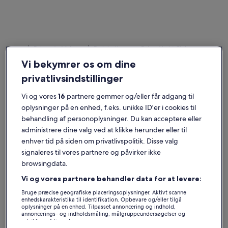
Palma de Mallorca
Ferieboliger nær Palma Yacht Club
Vi bekymrer os om dine
Udforsk et udvalg af ferieboliger i nærheden af Palma Yacht Club,
privatlivsindstillinger
der passer til din rejse. Uanset om du rejser med børnene eller
vennerne, har ferieboliger alle de faciliteter, du behøver, som f.eks.
Vi og vores
16
partnere gemmer og/eller får adgang til
Wi-Fi og vaskemaskine/tørretumbler. Uanset hvad du leder efter,
oplysninger på en enhed, f.eks. unikke ID'er i cookies til
kan du finde et overnatningssted, der passer til alles behov, og som
behandling af personoplysninger. Du kan acceptere eller
både er handicapvenligt og røgfrit.
administrere dine valg ved at klikke herunder eller til
enhver tid på siden om privatlivspolitik. Disse valg
Ferieboliger med ugentlig rabat i Palma Yacht
signaleres til vores partnere og påvirker ikke
Club
browsingdata.
Viser tilbud for:
6. nov. - 13. nov.
Vi og vores partnere behandler data for at levere:
Bruge præcise geografiske placeringsoplysninger. Aktivt scanne
Billedgalleri
Eksklusiv villa med opvarmet. Pool, boblebad på en optimal
Billedgal
Ny villa 4
enhedskarakteristika til identifikation. Opbevare og/eller tilgå
Enestående
Enestå
10
(12 anmeldelser)
10
oplysninger på en enhed. Tilpasset annoncering og indhold,
for
for
10 ud af 10, Enestående, (12 anmeldelser)
10 ud af 10
annoncerings- og indholdsmåling, målgruppeundersøgelser og
Eksklusiv villa med opvarmet. Pool, boblebad på
Ny villa 
Eksklusiv
Ny
udvikling af tjenester.