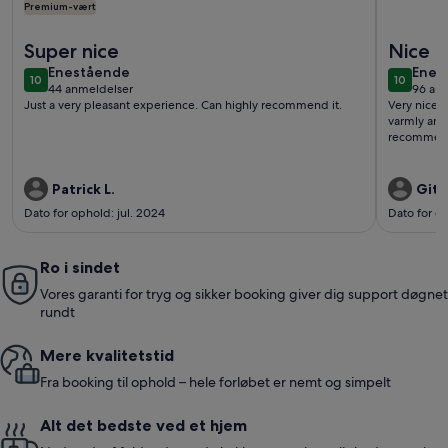
Premium-vært
Flere oplysninger om Fantastisk smukt feriehus med fantast
Flere oply
Super nice
Nice c
enestående
enes
Enestående
Enes
10
10
10 ud af 10
10 ud af
44 anmeldelser
96 an
(44
(96
Just a very pleasant experience. Can highly recommend it.
Very nice 
anmeldelser)
anme
varmly and
recommen
Patrick L.
Gitt
Dato for ophold: jul. 2024
Dato for o
Ro i sindet
Vores garanti for tryg og sikker booking giver dig support døgnet
rundt
Mere kvalitetstid
Fra booking til ophold – hele forløbet er nemt og simpelt
Alt det bedste ved et hjem