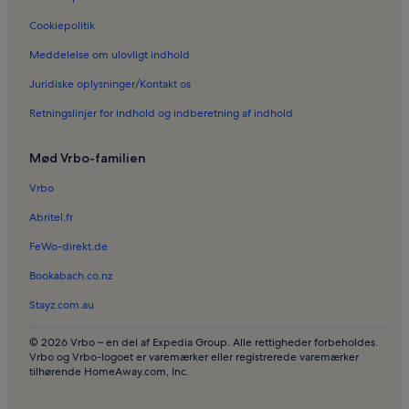
Ferieboliger i Santa María de Palma Katedral
Cookiepolitik
Ferieboliger i Santa Catalina Lokale Marked
Meddelelse om ulovligt indhold
Ferieboliger i Son Serra Perera
Juridiske oplysninger/Kontakt os
Ferieboliger i Cal Marquès del Palmer
Retningslinjer for indhold og indberetning af indhold
Ferieboliger i La Bonanova
Ferieboliger i La Rambla
Mød Vrbo-familien
Ferieboliger i Sant Nicolau
Vrbo
Ferieboliger i Son Espanyolet
Abritel.fr
Bed & Breakfasts i Sa Cova Baixa
FeWo-direkt.de
Bed & Breakfasts i De Baleariske Øer
Bookabach.co.nz
Sommerhuse i De Baleariske Øer
Stayz.com.au
Sommerhuse i De Baleariske Øer
Ferieboliger med pool i De Baleariske Øer
© 2026 Vrbo – en del af Expedia Group. Alle rettigheder forbeholdes.
Vrbo og Vrbo-logoet er varemærker eller registrerede varemærker
Familievenlige ferieboliger i De Baleariske Øer
tilhørende HomeAway.com, Inc.
Ferieboliger ved stranden i De Baleariske Øer