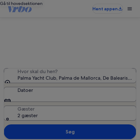
Gå til hovedsektionen
Hent appen
Ferieboliger nær Palma Yacht Club
Vi fandt 2.694 ferieboliger — angiv dine datoer for at
se tilgængelighed
Hvor skal du hen?
Palma Yacht Club, Palma de Mallorca, De Baleariske Ø
Datoer
Gæster
2 gæster
Søg