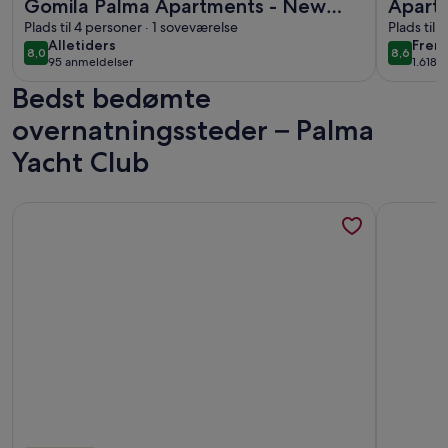
Gomila Palma Apartments - New
Aparth
Opening
Plads til 4 personer · 1 soveværelse
Plads til 
alletiders
frem
Alletiders
Frem
8,0
8,6
8,0 ud af 10
8,6 ud a
95 anmeldelser
1.618 
(95
(1.618
Bedst bedømte
anmeldelser)
anme
overnatningssteder – Palma
Yacht Club
Flere oplysninger om Fantastisk smukt feriehus med fantast
Flere oply