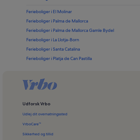
Ferieboliger i El Molinar
Ferieboliger i Palma de Mallorca
Ferieboliger i Palma de Mallorca Gamle Bydel
Ferieboliger i La Llotja-Born
Ferieboliger i Santa Catalina
Ferieboliger i Platja de Can Pastilla
Ferieboliger i Monestir de la Puríssima Concepció de les C
Ferieboliger i Playa de Palma
Ferieboliger i Monti-Sion
Ferieboliger i Sindicat
Udforsk Vrbo
Ferieboliger i Sant Nicolau
Udlej dit overnatningssted
Ferieboliger i Es Coll d'en Rabassa
Ferieboliger i Feixina-parken
VrboCare™
Ferieboliger i Santa María de Palma Katedral
Sikkerhed og tillid