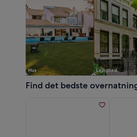
Hus
Lejlighed
Find det bedste overnatning
Flere oplysninger om Suites ROC Portonova - Newl
Flere oplysn