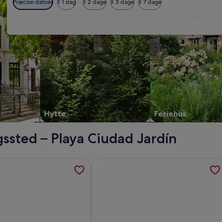
Præcise datoer
± 1 dag
± 2 dage
± 3 dage
± 7 dage
Hytte
Feriehus
ssted – Playa Ciudad Jardín
y Renovated 2026, åbner i et nyt vindue
inger om Apartamentos Isla del Sol, åbner i et nyt vindue
Flere oplysninger om En balkon på 