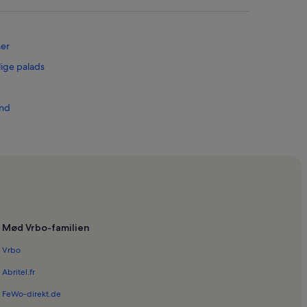
mer
lige palads
and
Mød Vrbo-familien
Vrbo
avn
te Ingles
Abritel.fr
FeWo-direkt.de