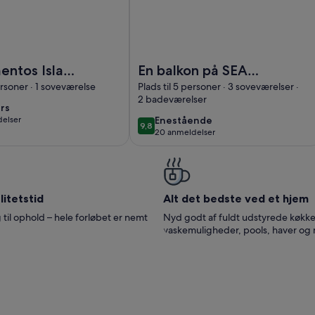
ed 2026
partamentos Isla del Sol
Billede af En balkon på SEA MALLO
entos Isla
En balkon på SEA
MALLORCA
ersoner · 1 soveværelse
Plads til 5 personer · 3 soveværelser ·
2 badeværelser
rs
ers
0
enestående
elser
Enestående
9,8
9,8 ud af 10
20 anmeldelser
(20
lser)
anmeldelser)
itetstid
Alt det bedste ved et hjem
 til ophold – hele forløbet er nemt
Nyd godt af fuldt udstyrede køkke
vaskemuligheder, pools, haver og