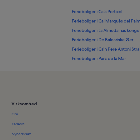
Ferieboliger i Cala Portixol
Ferieboliger i Cal Marquès del Pal
Ferieboliger i La Almudainas konge
Ferieboliger i De Baleariske Øer
Ferieboliger i Ca'n Pere Antoni Str
Ferieboliger i Parc de la Mar
aputxines
Ferieboliger i Playa de Palma
Ferieboliger i Plaça de la Reina
Ferieboliger i Palma Akvarium
Ferieboliger i Foners
Virksomhed
Ferieboliger i Can Pastilla
Om
Ferieboliger i Palma de Mallorca H
Ferieboliger i Shopping Mall El Cor
Karriere
Ferieboliger i Son Ferriol
Nyhedsrum