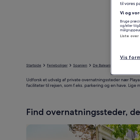
til vores 
Vi og vor
Bruge præcis
og/eller til
målgruppeund
Liste over
Vis for
Startside
Ferieboliger
Spanien
De Baleariske Øer
Palma 
Udforsk et udvalg af private overnatningssteder nær Playa C
faciliteter til rejsen, som f.eks. parkering og en have. Lig
Find overnatningssteder, der
Søg efter huse
Søg efter lejlighed