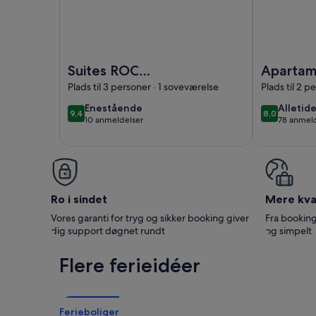
Billede af Suites ROC Portonova - Newly Renovat
Billede af A
Suites ROC
Apartam
Portonova - Newly
del Sol
Plads til 3 personer · 1 soveværelse
Plads til 2 p
Renovated 2026
enestående
alletide
Enestående
Alletid
9,4
8,0
9,4 ud af 10
8,0 ud af 1
10 anmeldelser
78 anmeld
(10
(78
anmeldelser)
anmelde
Ro i sindet
Mere kval
Vores garanti for tryg og sikker booking giver
Fra booking
dig support døgnet rundt
og simpelt
Flere ferieidéer
Ferieboliger