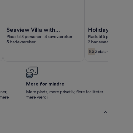
RCA
Billede af Seaview Villa with Privacy and Spa Close to Palma
Billede af Holiday Hom
Seaview Villa with
Holiday Home '
Privacy and Spa
Momio' with Pri
Plads til 8 personer · 4 soveværelser ·
Plads til 5 personer · 3 
5 badeværelser
2 badeværelser
Close to Palma
Terrace
5,0
2 eksterne anmeldelser
5,0 ud af 10
Mere for mindre
ner,
Mere plads, mere privatliv, flere faciliteter –
 mere
mere værdi