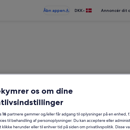
•
Åbn appen
DKK
Annoncér dit 
ieboliger nær Playa Ciudad Ja
ekymrer os om dine
eboliger — angiv dine datoer for at
tlivsindstillinger
es
16
partnere gemmer og/eller får adgang til oplysninger på en enhed, f
Datoer
okies til behandling af personoplysninger. Du kan acceptere eller adminis
t klikke herunder eller til enhver tid på siden om privatlivspolitik. Disse v