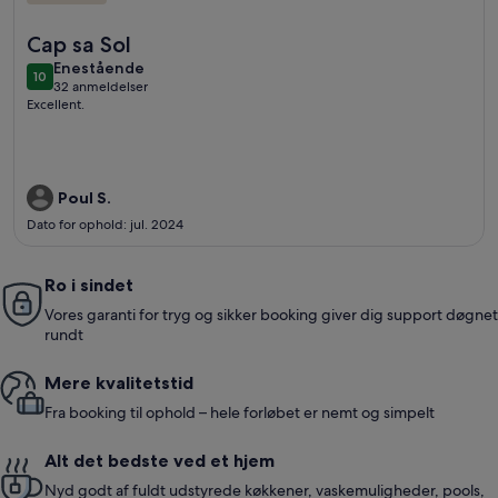
Flere oplysninger om lejlighed i luksus ejendom ved havet
Cap sa Sol
enestående
Enestående
10
10 ud af 10
32 anmeldelser
(32
Excellent.
anmeldelser)
Poul S.
Dato for ophold: jul. 2024
Ro i sindet
Vores garanti for tryg og sikker booking giver dig support døgnet
rundt
Mere kvalitetstid
Fra booking til ophold – hele forløbet er nemt og simpelt
Alt det bedste ved et hjem
Nyd godt af fuldt udstyrede køkkener, vaskemuligheder, pools,