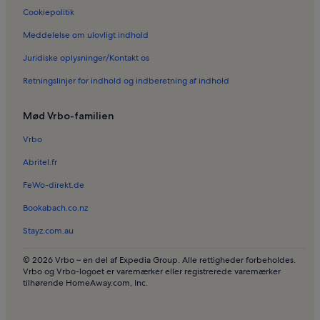
Ferieboliger i L'Escala Strand
Cookiepolitik
Ferieboliger i Esclanyà
Meddelelse om ulovligt indhold
Ferieboliger i La Pletera Beach
Juridiske oplysninger/Kontakt os
Ferieboliger i Pals
Retningslinjer for indhold og indberetning af indhold
Ferieboliger i Tamariu Strand
Ferieboliger i Torroella de Montgrí
Mød Vrbo-familien
Ferieboliger i Llaviá
Vrbo
Ferieboliger i Parlava
Abritel.fr
Sommerhuse i Pals Strand
FeWo-direkt.de
Sommerhuse i Tamariua Beach
Bookabach.co.nz
Sommerhuse i Cala Aiguablava
Stayz.com.au
Longstay i Monells
Hytter i Cala Calitjàs
© 2026 Vrbo – en del af Expedia Group. Alle rettigheder forbeholdes.
Vrbo og Vrbo-logoet er varemærker eller registrerede varemærker
Ferieboliger med pool i Costa Brava
tilhørende HomeAway.com, Inc.
Villaer i Costa Brava