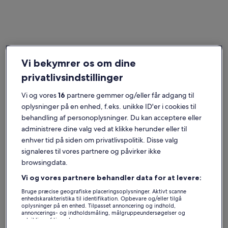
Baix Empordà
Ferieboliger nær Cala Calella
Vi bekymrer os om dine
Find det perfekte sted nær Cala Calella. Ferieboliger har de bedste
privatlivsindstillinger
faciliteter til dig og dine venner, familie eller kæledyr, som f.eks.
kabel-TV og vaskemaskine/tørretumbler. Lige meget hvad du er på
Vi og vores
16
partnere gemmer og/eller får adgang til
udkig efter, finder du helt sikkert et overnatningssted, der passer til
oplysninger på en enhed, f.eks. unikke ID'er i cookies til
alles behov, og som både er røgfrit og har handicapvenlige
behandling af personoplysninger. Du kan acceptere eller
faciliteter.
administrere dine valg ved at klikke herunder eller til
enhver tid på siden om privatlivspolitik. Disse valg
Ferieboliger med ugentlig rabat i Cala Calella
signaleres til vores partnere og påvirker ikke
browsingdata.
Viser tilbud for:
6. nov. - 13. nov.
Vi og vores partnere behandler data for at levere:
Billedgalleri
Arkitektvilla nær Stranden, Privat Swimmingpool , Gratis Wif
Billedgal
Modern Vil
Bruge præcise geografiske placeringsoplysninger. Aktivt scanne
Enestående
Enestå
9,8
(22 anmeldelser)
9,8
for
for
9,8 ud af 10, Enestående, (22 anmeldelser)
9,8 ud af 1
enhedskarakteristika til identifikation. Opbevare og/eller tilgå
oplysninger på en enhed. Tilpasset annoncering og indhold,
Arkitektvilla nær Stranden, Privat
Modern Vil
Arkitektvilla
Modern
annoncerings- og indholdsmåling, målgruppeundersøgelser og
Swimmingpool , Gratis Wifi, Aircondition
Garden, S
nær
Villa
udvikling af tjenester.