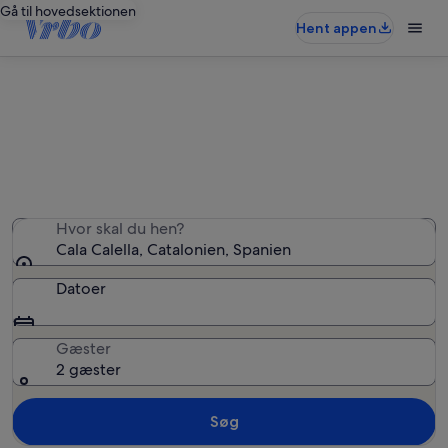
Gå til hovedsektionen
Hent appen
Ferieboliger nær Cala Calella
Vi fandt 2.817 ferieboliger — angiv dine datoer for at se
tilgængelighed
Hvor skal du hen?
Cala Calella, Catalonien, Spanien
Datoer
Gæster
2 gæster
Søg