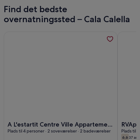
Find det bedste
overnatningssted – Cala Calella
Flere oplysninger om A L'estartit Centre Ville Appartement 
Flere opl
Flere oplysninger om A L'estartit Centre Ville Appartement 
Flere opl
A L'estartit Centre Ville Appartement
RVApar
Duplex Avec Garage . a 200 m de la
Plads til 4 personer · 2 soveværelser · 2 badeværelser
Plads til 
6,6
37 anm
Plage
6,6 ud a