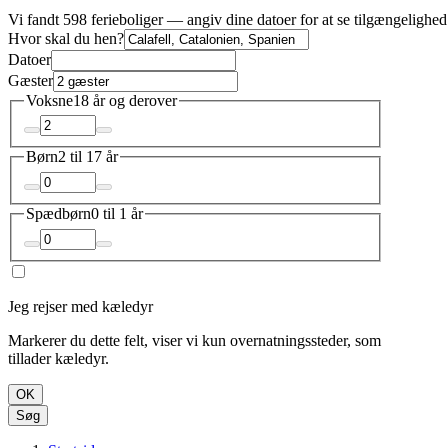
Vi fandt 598 ferieboliger — angiv dine datoer for at se tilgængelighed
Hvor skal du hen?
Datoer
Gæster
Voksne
18 år og derover
Børn
2 til 17 år
Spædbørn
0 til 1 år
Jeg rejser med kæledyr
Markerer du dette felt, viser vi kun overnatningssteder, som
tillader kæledyr.
OK
Søg