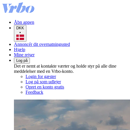
Åbn appen
DKK
•
Annoncér dit overnatningssted
Hjælp
Mine rejser
Log på
Det er nemt at kontakte værter og holde styr på alle dine
meddelelser med en Vrbo-konto.
Login for gæster
Log på som udlejer
Opret en konto gratis
Feedback