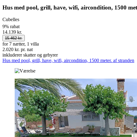
Hus med pool, grill, have, wifi, aircondition, 1500 met
Cubelles
9% rabat
14.139 kr.
15.462 kr.
for 7 nætter, 1 villa
2.020 kr. pr. nat
inkluderer skatter og gebyrer
Hus med pool, grill, have, wifi, aircondition, 1500 meter. af stranden