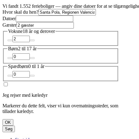
Vi fandt 1.552 ferieboliger — angiv dine datoer for at se tilgængeligh
Hvor skal du hen?
Datoer
Gæster
Voksne
18 år og derover
Børn
2 til 17 år
Spædbørn
0 til 1 år
Jeg rejser med kæledyr
Markerer du dette felt, viser vi kun overnatningssteder, som
tillader kæledyr.
OK
Søg