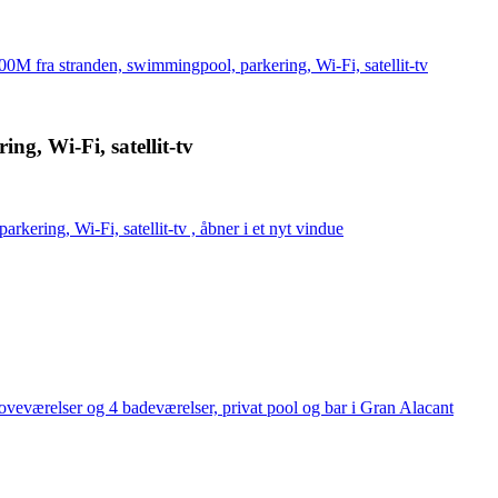
0M fra stranden, swimmingpool, parkering, Wi-Fi, satellit-tv
g, Wi-Fi, satellit-tv
ering, Wi-Fi, satellit-tv , åbner i et nyt vindue
soveværelser og 4 badeværelser, privat pool og bar i Gran Alacant