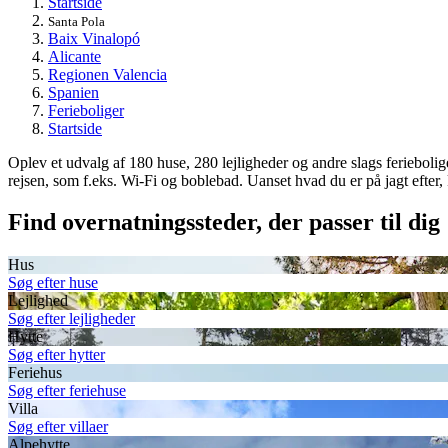
Startside
Santa Pola
Baix Vinalopó
Alicante
Regionen Valencia
Spanien
Ferieboliger
Startside
Oplev et udvalg af 180 huse, 280 lejligheder og andre slags ferieboliger 
rejsen, som f.eks. Wi-Fi og boblebad. Uanset hvad du er på jagt efter, 
Find overnatningssteder, der passer til dig
Hus
Søg efter huse
Lejlighed
Søg efter lejligheder
Hytte
Søg efter hytter
Feriehus
Søg efter feriehuse
Villa
Søg efter villaer
Alpehytte