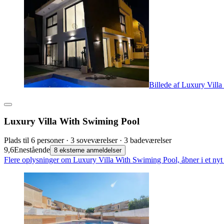
Billede af Luxury Vill
Luxury Villa With Swiming Pool
Plads til 6 personer · 3 soveværelser · 3 badeværelser
9,6
Enestående
8 eksterne anmeldelser
Flere oplysninger om Luxury Villa With Swiming Pool, åbner i et nyt