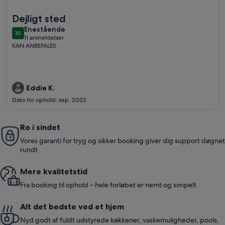
Flere oplysninger om Villa 3 soveværelser-privat pool tæt på
Dejligt sted
enestående
Enestående
10
10 ud af 10
11 anmeldelser
(11
KAN ANBEFALES.
anmeldelser)
Eddie K.
Dato for ophold: sep. 2022
Ro i sindet
Vores garanti for tryg og sikker booking giver dig support døgnet
rundt
Mere kvalitetstid
Fra booking til ophold – hele forløbet er nemt og simpelt
Alt det bedste ved et hjem
Nyd godt af fuldt udstyrede køkkener, vaskemuligheder, pools,