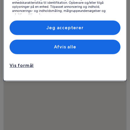
enhedskarakteristika til identifikation. Opbevare og/eller tilgå
oplysninger på en enhed. Tilpasset annoncering og indhold,
annoncerings- og indholdsmåling, målgruppeundersøgelser og
udvikling af tjenester.
Liste over partnere (leverandører)
Jeg accepterer
Hus
Lejlighed
Hytte
Find ferieboliger nær
Afvis alle
populære seværdigheder
Vis formål
i Elche Palmeskov