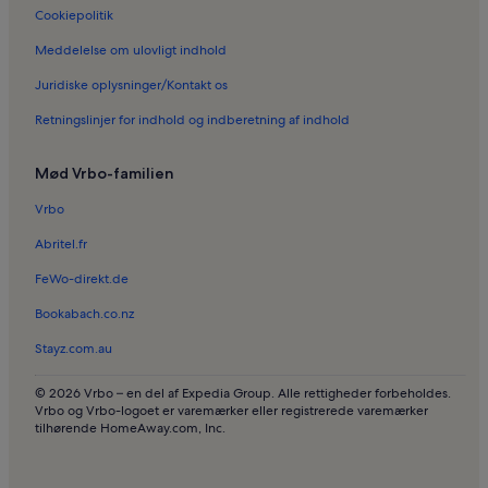
Cookiepolitik
Ferieboliger i Alicante Courts
Meddelelse om ulovligt indhold
Ferieboliger i Valverde Alto
Juridiske oplysninger/Kontakt os
Ferieboliger i Monte Faro
Retningslinjer for indhold og indberetning af indhold
Ferieboliger i Dolores
Ferieboliger i Torrellano
Mød Vrbo-familien
Ferieboliger i El Palmeral
Vrbo
Ferieboliger i Elche
Abritel.fr
Lejligheder i Torrevieja
FeWo-direkt.de
Sommerhuse i Torrevieja
Bookabach.co.nz
Sommerhuse i Torrevieja
Stayz.com.au
Resorter i Alicante
Villaer i Alicante
© 2026 Vrbo – en del af Expedia Group. Alle rettigheder forbeholdes.
Vrbo og Vrbo-logoet er varemærker eller registrerede varemærker
Sommerhuse i Alicante
tilhørende HomeAway.com, Inc.
Hoteller i Alicante