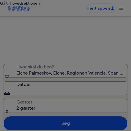
Gå til hovedsektionen
Hent appen
Ferieboliger nær Elche Palmeskov
Vi fandt 370 ferieboliger — angiv dine datoer for at se
tilgængelighed
Hvor skal du hen?
Elche Palmeskov, Elche, Regionen Valencia, Spanien
Datoer
Gæster
2 gæster
Søg