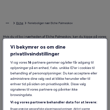
Elche
Ferieboliger nær Elche Palmeskov
Hvis du vil bo i nærheden af Elche Palmeskov, kan du kigge på vores
ferieboliger for at finde det perfekte sted til dit ophold. Uanset om
du lejer en feriebolig med venner, familie eller kæledyr, har du alle
Vi bekymrer os om dine
faciliteter, du behøver, som f.eks. Wi-Fi og parkering. Her vil du
privatlivsindstillinger
nemt finde et overnatningssted, der passer til alles behov, inklusive
muligheder, der er handicapvenlige og røgfri.
Vi og vores
16
partnere gemmer og/eller får adgang til
oplysninger på en enhed, f.eks. unikke ID'er i cookies til
behandling af personoplysninger. Du kan acceptere eller
Find overnatningssteder, der passer til dig
administrere dine valg ved at klikke herunder eller til
enhver tid på siden om privatlivspolitik. Disse valg
signaleres til vores partnere og påvirker ikke
Søg efter huse
Søg efter lejligheder
Søg efter hy
browsingdata.
Vi og vores partnere behandler data for at levere:
Bruge præcise geografiske placeringsoplysninger. Aktivt scanne