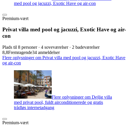
med pool og jacuzzi, Exotic Have og air-con
Premium-vært
Privat villa med pool og jacuzzi, Exotic Have og air-
con
Plads til 8 personer · 4 soveværelser · 2 badeværelser
8,8
Fremragende
34 anmeldelser
Flere oplysninger om Privat villa med pool og jacuzzi, Exotic Have
og air-con
Flere oplysninger om Dejlig villa
med privat pool, fuldt airconditionerede og gratis
trådløs internetadgang
Premium-vært