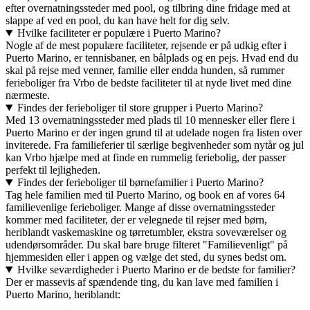
efter overnatningssteder med pool, og tilbring dine fridage med at
slappe af ved en pool, du kan have helt for dig selv.
Hvilke faciliteter er populære i Puerto Marino?
Nogle af de mest populære faciliteter, rejsende er på udkig efter i
Puerto Marino, er tennisbaner, en bålplads og en pejs. Hvad end du
skal på rejse med venner, familie eller endda hunden, så rummer
ferieboliger fra Vrbo de bedste faciliteter til at nyde livet med dine
nærmeste.
Findes der ferieboliger til store grupper i Puerto Marino?
Med 13 overnatningssteder med plads til 10 mennesker eller flere i
Puerto Marino er der ingen grund til at udelade nogen fra listen over
inviterede. Fra familieferier til særlige begivenheder som nytår og jul
kan Vrbo hjælpe med at finde en rummelig feriebolig, der passer
perfekt til lejligheden.
Findes der ferieboliger til børnefamilier i Puerto Marino?
Tag hele familien med til Puerto Marino, og book en af vores 64
familievenlige ferieboliger. Mange af disse overnatningssteder
kommer med faciliteter, der er velegnede til rejser med børn,
heriblandt vaskemaskine og tørretumbler, ekstra soveværelser og
udendørsområder. Du skal bare bruge filteret "Familievenligt" på
hjemmesiden eller i appen og vælge det sted, du synes bedst om.
Hvilke seværdigheder i Puerto Marino er de bedste for familier?
Der er massevis af spændende ting, du kan lave med familien i
Puerto Marino, heriblandt: