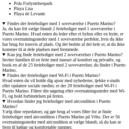
Pola Forlystelsespark
Playa Lisa
Playa de Levante
Findes der ferieboliger med 1 soveværelse i Puerto Marino?
Ja, du kan frit vælge blandt 2 ferieboliger med 1 soveværelse i
Puerto Marino. Hvad enten du leder efter et byhus eller en hytte, er
vores overnatningssteder med 1 soveværelse perfekte, hvis du ikke
har brug for tonsvis af plads. Og det bedste af det hele er, at du ikke
kommer til at dele pladsen med fremmede.
Kan jeg finde ferieboliger med 2 soveværelser i Puerto Marino?
Inviter familien til en ferie med masser af komfort og privatliv, og
book en af de 25 ferieboliger med 2 soveværelser, du finder i Puerto
Marino.
Findes der ferieboliger med Wi-Fi i Puerto Marino?
Hvad enten du vil holde dig ajour med nyhederne, tjekke e-mails
eller opdatere sociale medier, er der 29 ferieboliger med Wi-Fi i
Puerto Marino. Filtrer din søgning efter overnatningssteder med Wi-
Fi, og hold forbindelsen på ferien.
Hvordan finder jeg ferieboliger med aircondition i Puerto
Marino?
Vælg dine rejsedatoer, og gør brug af vores filtre for at finde
ferieboliger med aircondition i Puerto Marino på Vrbo. Der er 56
overnatningssteder med aircondition at vælge blandt, så du kan se
frem til kølige og komfortable rammer.