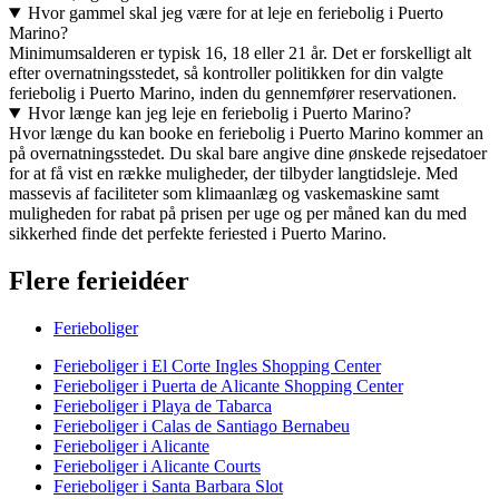
Hvor gammel skal jeg være for at leje en feriebolig i Puerto
Marino?
Minimumsalderen er typisk 16, 18 eller 21 år. Det er forskelligt alt
efter overnatningsstedet, så kontroller politikken for din valgte
feriebolig i Puerto Marino, inden du gennemfører reservationen.
Hvor længe kan jeg leje en feriebolig i Puerto Marino?
Hvor længe du kan booke en feriebolig i Puerto Marino kommer an
på overnatningsstedet. Du skal bare angive dine ønskede rejsedatoer
for at få vist en række muligheder, der tilbyder langtidsleje. Med
massevis af faciliteter som klimaanlæg og vaskemaskine samt
muligheden for rabat på prisen per uge og per måned kan du med
sikkerhed finde det perfekte feriested i Puerto Marino.
Flere ferieidéer
Ferieboliger
Ferieboliger i El Corte Ingles Shopping Center
Ferieboliger i Puerta de Alicante Shopping Center
Ferieboliger i Playa de Tabarca
Ferieboliger i Calas de Santiago Bernabeu
Ferieboliger i Alicante
Ferieboliger i Alicante Courts
Ferieboliger i Santa Barbara Slot