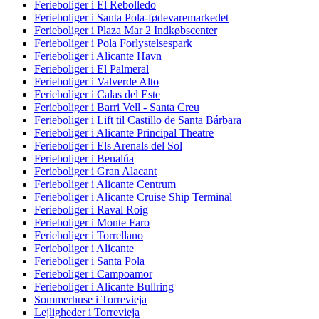
Ferieboliger i El Rebolledo
Ferieboliger i Santa Pola-fødevaremarkedet
Ferieboliger i Plaza Mar 2 Indkøbscenter
Ferieboliger i Pola Forlystelsespark
Ferieboliger i Alicante Havn
Ferieboliger i El Palmeral
Ferieboliger i Valverde Alto
Ferieboliger i Calas del Este
Ferieboliger i Barri Vell - Santa Creu
Ferieboliger i Lift til Castillo de Santa Bárbara
Ferieboliger i Alicante Principal Theatre
Ferieboliger i Els Arenals del Sol
Ferieboliger i Benalúa
Ferieboliger i Gran Alacant
Ferieboliger i Alicante Centrum
Ferieboliger i Alicante Cruise Ship Terminal
Ferieboliger i Raval Roig
Ferieboliger i Monte Faro
Ferieboliger i Torrellano
Ferieboliger i Alicante
Ferieboliger i Santa Pola
Ferieboliger i Campoamor
Ferieboliger i Alicante Bullring
Sommerhuse i Torrevieja
Lejligheder i Torrevieja