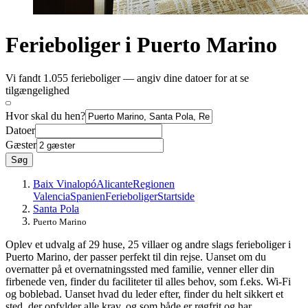
Ferieboliger i Puerto Marino
Vi fandt 1.055 ferieboliger — angiv dine datoer for at se
tilgængelighed
Hvor skal du hen?
Datoer
Gæster
Søg
Baix Vinalopó
Alicante
Regionen
Valencia
Spanien
Ferieboliger
Startside
Santa Pola
Puerto Marino
Oplev et udvalg af 29 huse, 25 villaer og andre slags ferieboliger i
Puerto Marino, der passer perfekt til din rejse. Uanset om du
overnatter på et overnatningssted med familie, venner eller din
firbenede ven, finder du faciliteter til alles behov, som f.eks. Wi-Fi
og boblebad. Uanset hvad du leder efter, finder du helt sikkert et
sted, der opfylder alle krav, og som både er røgfrit og har