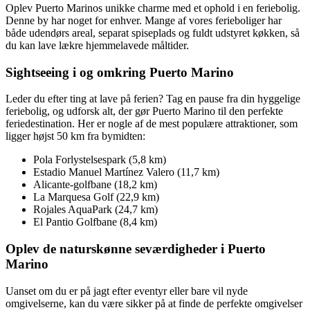
Oplev Puerto Marinos unikke charme med et ophold i en feriebolig.
Denne by har noget for enhver. Mange af vores ferieboliger har
både udendørs areal, separat spiseplads og fuldt udstyret køkken, så
du kan lave lækre hjemmelavede måltider.
Sightseeing i og omkring Puerto Marino
Leder du efter ting at lave på ferien? Tag en pause fra din hyggelige
feriebolig, og udforsk alt, der gør Puerto Marino til den perfekte
feriedestination. Her er nogle af de mest populære attraktioner, som
ligger højst 50 km fra bymidten:
Pola Forlystelsespark (5,8 km)
Estadio Manuel Martínez Valero (11,7 km)
Alicante-golfbane (18,2 km)
La Marquesa Golf (22,9 km)
Rojales AquaPark (24,7 km)
El Pantio Golfbane (8,4 km)
Oplev de naturskønne seværdigheder i Puerto
Marino
Uanset om du er på jagt efter eventyr eller bare vil nyde
omgivelserne, kan du være sikker på at finde de perfekte omgivelser