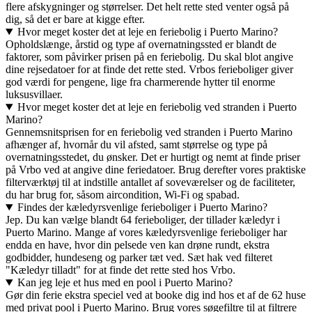
flere afskygninger og størrelser. Det helt rette sted venter også på
dig, så det er bare at kigge efter.
Hvor meget koster det at leje en feriebolig i Puerto Marino?
Opholdslænge, årstid og type af overnatningssted er blandt de
faktorer, som påvirker prisen på en feriebolig. Du skal blot angive
dine rejsedatoer for at finde det rette sted. Vrbos ferieboliger giver
god værdi for pengene, lige fra charmerende hytter til enorme
luksusvillaer.
Hvor meget koster det at leje en feriebolig ved stranden i Puerto
Marino?
Gennemsnitsprisen for en feriebolig ved stranden i Puerto Marino
afhænger af, hvornår du vil afsted, samt størrelse og type på
overnatningsstedet, du ønsker. Det er hurtigt og nemt at finde priser
på Vrbo ved at angive dine feriedatoer. Brug derefter vores praktiske
filterværktøj til at indstille antallet af soveværelser og de faciliteter,
du har brug for, såsom aircondition, Wi-Fi og spabad.
Findes der kæledyrsvenlige ferieboliger i Puerto Marino?
Jep. Du kan vælge blandt 64 ferieboliger, der tillader kæledyr i
Puerto Marino. Mange af vores kæledyrsvenlige ferieboliger har
endda en have, hvor din pelsede ven kan drøne rundt, ekstra
godbidder, hundeseng og parker tæt ved. Sæt hak ved filteret
"Kæledyr tilladt" for at finde det rette sted hos Vrbo.
Kan jeg leje et hus med en pool i Puerto Marino?
Gør din ferie ekstra speciel ved at booke dig ind hos et af de 62 huse
med privat pool i Puerto Marino. Brug vores søgefiltre til at filtrere