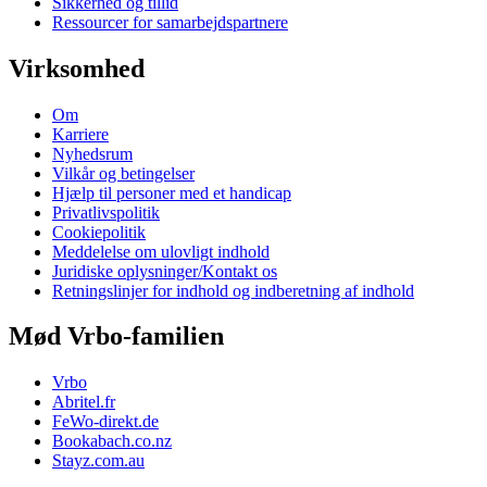
Sikkerhed og tillid
Ressourcer for samarbejdspartnere
Virksomhed
Om
Karriere
Nyhedsrum
Vilkår og betingelser
Hjælp til personer med et handicap
Privatlivspolitik
Cookiepolitik
Meddelelse om ulovligt indhold
Juridiske oplysninger/Kontakt os
Retningslinjer for indhold og indberetning af indhold
Mød Vrbo-familien
Vrbo
Abritel.fr
FeWo-direkt.de
Bookabach.co.nz
Stayz.com.au