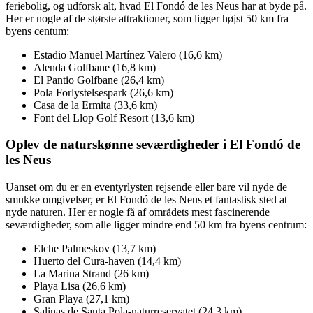
feriebolig, og udforsk alt, hvad El Fondó de les Neus har at byde på.
Her er nogle af de største attraktioner, som ligger højst 50 km fra
byens centum:
Estadio Manuel Martínez Valero (16,6 km)
Alenda Golfbane (16,8 km)
El Pantio Golfbane (26,4 km)
Pola Forlystelsespark (26,6 km)
Casa de la Ermita (33,6 km)
Font del Llop Golf Resort (13,6 km)
Oplev de naturskønne seværdigheder i El Fondó de
les Neus
Uanset om du er en eventyrlysten rejsende eller bare vil nyde de
smukke omgivelser, er El Fondó de les Neus et fantastisk sted at
nyde naturen. Her er nogle få af områdets mest fascinerende
seværdigheder, som alle ligger mindre end 50 km fra byens centrum:
Elche Palmeskov (13,7 km)
Huerto del Cura-haven (14,4 km)
La Marina Strand (26 km)
Playa Lisa (26,6 km)
Gran Playa (27,1 km)
Salinas de Santa Pola-naturreservatet (24,3 km)