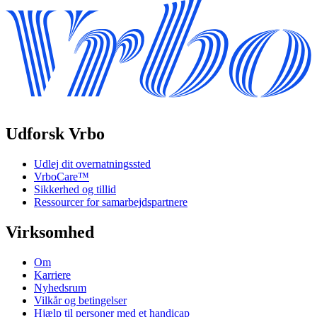
Udforsk Vrbo
Udlej dit overnatningssted
VrboCare™
Sikkerhed og tillid
Ressourcer for samarbejdspartnere
Virksomhed
Om
Karriere
Nyhedsrum
Vilkår og betingelser
Hjælp til personer med et handicap