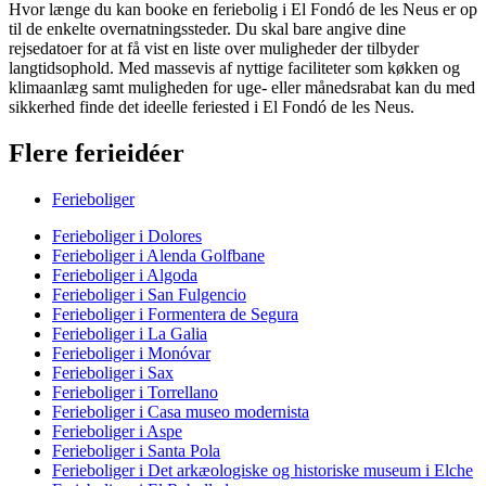
Hvor længe du kan booke en feriebolig i El Fondó de les Neus er op
til de enkelte overnatningssteder. Du skal bare angive dine
rejsedatoer for at få vist en liste over muligheder der tilbyder
langtidsophold. Med massevis af nyttige faciliteter som køkken og
klimaanlæg samt muligheden for uge- eller månedsrabat kan du med
sikkerhed finde det ideelle feriested i El Fondó de les Neus.
Flere ferieidéer
Ferieboliger
Ferieboliger i Dolores
Ferieboliger i Alenda Golfbane
Ferieboliger i Algoda
Ferieboliger i San Fulgencio
Ferieboliger i Formentera de Segura
Ferieboliger i La Galia
Ferieboliger i Monóvar
Ferieboliger i Sax
Ferieboliger i Torrellano
Ferieboliger i Casa museo modernista
Ferieboliger i Aspe
Ferieboliger i Santa Pola
Ferieboliger i Det arkæologiske og historiske museum i Elche