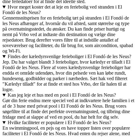
dine feriedatoer for at finde det ideelle sted.
Hvor meget koster det at leje en feriebolig ved stranden i El
Fondó de les Neus?
Gennemsnitsprisen for en feriebolig tæt på stranden i El Fondó de
les Neus afhænger af, hvornår du vil afsted, samt størrelse og type
på overnatningsstedet, du ønsker. Du kan finde priser hurtigt og
nemt på Vrbo ved at indtaste din destination og vælge dine
rejsedatoer. Brug derefter vores filtre til at indstille antallet af
soveværelser og faciliteter, du får brug for, som aircondition, spabad
og Wi-Fi.
Findes der kæledyrsvenlige ferieboliger i El Fondó de les Neus?
Jep. Du har valget blandt 3 ferieboliger, hvor kæledyr er tilladt i El
Fondó de les Neus. Flere af vores kæledyrsvenlige ferieboliger har
endda et område udendørs, hvor din pelsede ven kan løbe rundt,
hundeseng, godbidder og parker i nærheden. Sæt hak ved filteret
"Kæledyr tilladt" for at finde et sted hos Vrbo, der får halen til at
logre.
Kan jeg leje et hus med en pool i El Fondó de les Neus?
Gør din ferie endnu mere speciel ved at indkvartere hele familien i et
af de 3 huse med privat pool i El Fondó de les Neus. Brug vores
søgefiltre til at finde det perfekte overnatningssted, og tilbring dine
fridage med at slappe af ved en pool, du har helt for dig selv.
Hvilke faciliteter er populære i El Fondó de les Neus?
En swimmingpool, en pejs og en have topper listen over populære
faciliteter i El Fondó de les Neus. Hvad enten du rejser alene, med