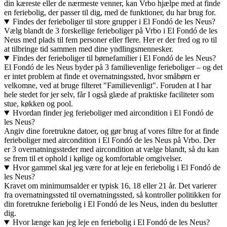
din kæreste eller de nærmeste venner, kan Vrbo hjælpe med at finde
en feriebolig, der passer til dig, med de funktioner, du har brug for.
Findes der ferieboliger til store grupper i El Fondó de les Neus?
Vælg blandt de 3 forskellige ferieboliger på Vrbo i El Fondó de les
Neus med plads til fem personer eller flere. Her er der fred og ro til
at tilbringe tid sammen med dine yndlingsmennesker.
Findes der ferieboliger til børnefamilier i El Fondó de les Neus?
El Fondó de les Neus byder på 3 familievenlige ferieboliger – og det
er intet problem at finde et overnatningssted, hvor småbørn er
velkomne, ved at bruge filteret "Familievenligt". Foruden at I har
hele stedet for jer selv, får I også glæde af praktiske faciliteter som
stue, køkken og pool.
Hvordan finder jeg ferieboliger med aircondition i El Fondó de
les Neus?
Angiv dine foretrukne datoer, og gør brug af vores filtre for at finde
ferieboliger med aircondition i El Fondó de les Neus på Vrbo. Der
er 3 overnatningssteder med aircondition at vælge blandt, så du kan
se frem til et ophold i kølige og komfortable omgivelser.
Hvor gammel skal jeg være for at leje en feriebolig i El Fondó de
les Neus?
Kravet om minimumsalder er typisk 16, 18 eller 21 år. Det varierer
fra overnatningssted til overnatningssted, så kontroller politikken for
din foretrukne feriebolig i El Fondó de les Neus, inden du beslutter
dig.
Hvor længe kan jeg leje en feriebolig i El Fondó de les Neus?