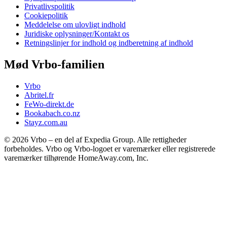
Privatlivspolitik
Cookiepolitik
Meddelelse om ulovligt indhold
Juridiske oplysninger/Kontakt os
Retningslinjer for indhold og indberetning af indhold
Mød Vrbo-familien
Vrbo
Abritel.fr
FeWo-direkt.de
Bookabach.co.nz
Stayz.com.au
© 2026 Vrbo – en del af Expedia Group. Alle rettigheder
forbeholdes. Vrbo og Vrbo-logoet er varemærker eller registrerede
varemærker tilhørende HomeAway.com, Inc.