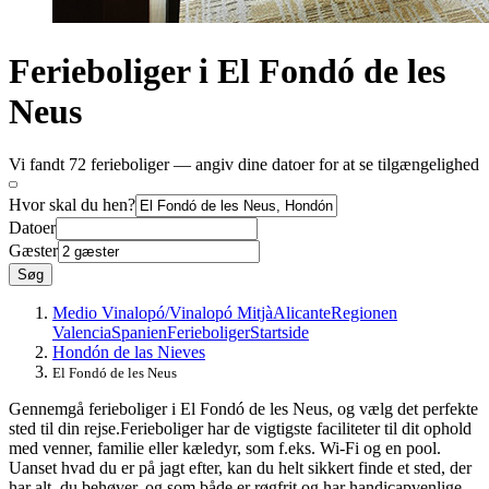
Ferieboliger i El Fondó de les
Neus
Vi fandt 72 ferieboliger — angiv dine datoer for at se tilgængelighed
Hvor skal du hen?
Datoer
Gæster
Søg
Medio Vinalopó/Vinalopó Mitjà
Alicante
Regionen
Valencia
Spanien
Ferieboliger
Startside
Hondón de las Nieves
El Fondó de les Neus
Gennemgå ferieboliger i El Fondó de les Neus, og vælg det perfekte
sted til din rejse.Ferieboliger har de vigtigste faciliteter til dit ophold
med venner, familie eller kæledyr, som f.eks. Wi-Fi og en pool.
Uanset hvad du er på jagt efter, kan du helt sikkert finde et sted, der
har alt, du behøver, og som både er røgfrit og har handicapvenlige