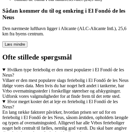
Sådan kommer du til og omkring i El Fondó de les
Neus
Den nærmeste lufthavn ligger i Alicante (ALC-Alicante Intl.), 25,6
km fra byens centrum.
Læs mindre
Ofte stillede spørgsmål
Hvilken type feriebolig er den mest populære i El Fondó de les
Neus?
Villaer er den mest populære slags feriebolig i El Fondó de les Neus
ifølge vores data. Men hvis du har noget helt andet i tankerne, har
Vrbo overnatningssteder i forskellige størrelser og afskygninger.
Udforsk vores valgmuligheder for at finde frem til det rette sted.
Hvor meget koster det at leje en feriebolig i El Fondó de les
Neus?
En lang række faktorer påvirker, hvordan prisen ser ud for en
feriebolig i El Fondó de les Neus, såsom årstiden, opholdets længde
og typen af overnatningssted. Alligevel har alle Vrbos ferieboliger
noget helt centralt til fælles, nemlig god værdi. Du skal bare angive