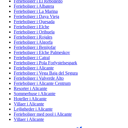
Ferieboliger i El Rebolledo
Ferieboliger i Albatera
Ferieboliger i La Marina
Ferieboliger i Daya Vieja
Ferieboliger i Quesada
Ferieboliger i Elche
Ferieboliger i Orihuela
Ferieboliger i Rojales
Ferieboliger i Algorfa
Ferieboliger i Benijofar
Ferieboliger i Elche Palmeskov
Ferieboliger i Catral
Ferieboliger i Pola Forlystelsespark
Ferieboliger i Alicante
Ferieboliger i Vega Baja del Segura
Ferieboliger i Valverde Alto
Ferieboliger i Alicante Centrum
Resorter i Alicante
Sommerhuse i Alicante
Hoteller i Alicante
Villaer i Alicante
Lejligheder i Alicante
Ferieboliger med pool i Alicante
Villaer i Alicante