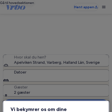
Gå til hovedsektionen
Hent appen
Ferieboliger nær Apelviken Strand
Vi fandt 57 ferieboliger — angiv dine datoer for at se
tilgængelighed
Hvor skal du hen?
Apelviken Strand, Varberg, Halland Län, Sverige
Datoer
Gæster
2 gæster
Søg
Vi bekymrer os om dine