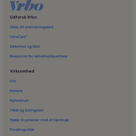
Ferieboliger i Åsa
Ferieboliger i Folkared
Udforsk Vrbo
Ferieboliger i Falkenbergs Kommun
Udlej dit overnatningssted
Ferieboliger i Frillesås
VrboCare™
Ferieboliger i Apelviken
Sikkerhed og tillid
Ferieboliger i Stråvalla
Ressourcer for samarbejdspartnere
Ferieboliger i Källsjö
Virksomhed
Ferieboliger i Varberg
Ferieboliger i Ästad
Om
Ferieboliger i Centrum
Karriere
Ferieboliger i Vallersvik Strand
Nyhedsrum
Ferieboliger i Falkenberg
Vilkår og betingelser
Ferieboliger i Skogstorp
Hjælp til personer med et handicap
Ferieboliger i Tvååker
Privatlivspolitik
Ferieboliger i Torstensvik Strand