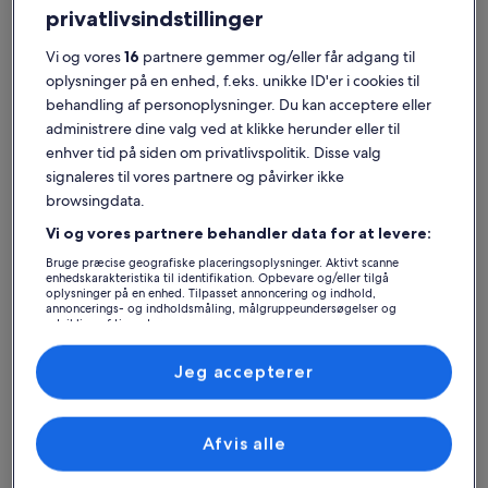
privatlivsindstillinger
Vi og vores
16
partnere gemmer og/eller får adgang til
oplysninger på en enhed, f.eks. unikke ID'er i cookies til
Varberg
Ferieboliger nær Apelviken Strand
behandling af personoplysninger. Du kan acceptere eller
administrere dine valg ved at klikke herunder eller til
enhver tid på siden om privatlivspolitik. Disse valg
Hvis du vil bo i nærheden af Apelviken Strand, kan du tage et kig på
signaleres til vores partnere og påvirker ikke
vores private ferieboliger for at finde det perfekte sted til dit
browsingdata.
ophold. Uanset om du overnatter på et overnatningssted med
venner, familie eller bare dit kæledyr, finder du faciliteter til alles
Vi og vores partnere behandler data for at levere:
behov, som f.eks. Wi-Fi og aircondition. Uanset hvad du er på udkig
efter, kan du helt sikkert finde et overnatningssted, der har alt, du
Bruge præcise geografiske placeringsoplysninger. Aktivt scanne
enhedskarakteristika til identifikation. Opbevare og/eller tilgå
behøver, og som både er handicapvenligt og røgfrit.
oplysninger på en enhed. Tilpasset annoncering og indhold,
annoncerings- og indholdsmåling, målgruppeundersøgelser og
udvikling af tjenester.
Liste over partnere (leverandører)
Find overnatningssteder, der passer til dig
Jeg accepterer
Søg efter huse
Søg efter lejligheder
Søg efter hy
Afvis alle