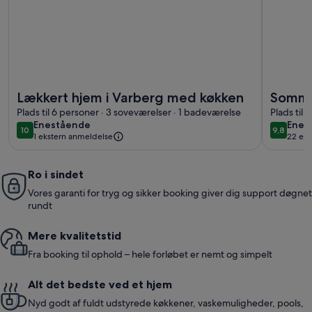
Flere oplysninger om Lækkert hjem i Varberg med køkken
Flere opl
Lækkert hjem i Varberg med køkken
Somme
Plads til 6 personer · 3 soveværelser · 1 badeværelse
Apelvi
Plads til
enestående
enes
Enestående
Enes
10
9,8
10 ud af 10
9,8 ud a
1 ekstern anmeldelse
22 eks
Ro i sindet
Vores garanti for tryg og sikker booking giver dig support døgnet
rundt
Mere kvalitetstid
Fra booking til ophold – hele forløbet er nemt og simpelt
Alt det bedste ved et hjem
Nyd godt af fuldt udstyrede køkkener, vaskemuligheder, pools,