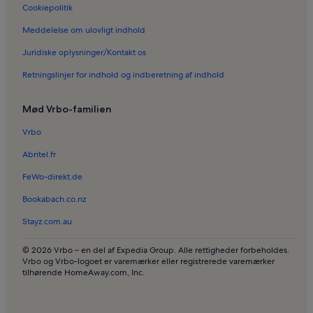
Cookiepolitik
Ferieboliger i Getterön
Meddelelse om ulovligt indhold
Ferieboliger i Skrea
Juridiske oplysninger/Kontakt os
Ferieboliger i Karl Gustav
Retningslinjer for indhold og indberetning af indhold
Ferieboliger i Grimeton Radiostation
Ferieboliger i Veddige
Mød Vrbo-familien
Ferieboliger i Varbergs Kommune
Vrbo
Ferieboliger i Gekas
Abritel.fr
FeWo-direkt.de
Bookabach.co.nz
Stayz.com.au
© 2026 Vrbo – en del af Expedia Group. Alle rettigheder forbeholdes.
Vrbo og Vrbo-logoet er varemærker eller registrerede varemærker
tilhørende HomeAway.com, Inc.