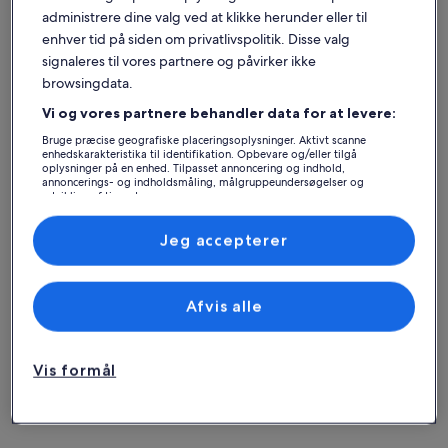
administrere dine valg ved at klikke herunder eller til
enhver tid på siden om privatlivspolitik. Disse valg
signaleres til vores partnere og påvirker ikke
browsingdata.
De Baleariske Øer
Hytter i Palma de Mallorca
Vi og vores partnere behandler data for at levere:
Bruge præcise geografiske placeringsoplysninger. Aktivt scanne
Find overnatningssteder, der passer til dig
enhedskarakteristika til identifikation. Opbevare og/eller tilgå
oplysninger på en enhed. Tilpasset annoncering og indhold,
annoncerings- og indholdsmåling, målgruppeundersøgelser og
udvikling af tjenester.
Søg efter huse
Søg efter lejligheder
Søg efter hy
Liste over partnere (leverandører)
Jeg accepterer
Afvis alle
Vis formål
Hus
Lejlighed
Hytte