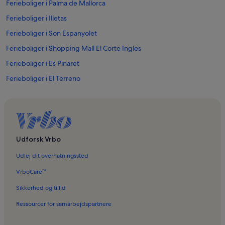
Ferieboliger i Palma de Mallorca
Ferieboliger i Illetas
Ferieboliger i Son Espanyolet
Ferieboliger i Shopping Mall El Corte Ingles
Ferieboliger i Es Pinaret
Ferieboliger i El Terreno
Ferieboliger i Cala Mayor
Ferieboliger i Platja de Can Pastilla
Ferieboliger i Monestir de la Puríssima Concepció de les Caputxines
Ferieboliger i FAN Mallorca Shopping
Udforsk Vrbo
Ferieboliger i Palma Yacht Club
Udlej dit overnatningssted
Ferieboliger i Palma de Mallorca Havn
VrboCare™
Ferieboliger i Playa de Palma
Sikkerhed og tillid
Ferieboliger i Bellver Slot
Ressourcer for samarbejdspartnere
Ferieboliger i Llevant