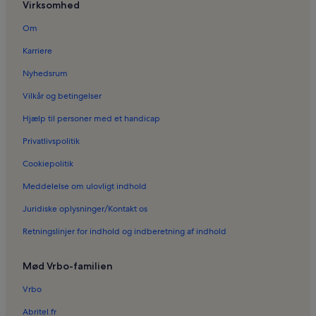
Virksomhed
Ferieboliger i Mallorca
Ferieboliger i Cal Marquès del Palmer
Om
Ferieboliger i Es Secar de la Real
Karriere
Ferieboliger i Son Serra Perera
Nyhedsrum
Ferieboliger i Can Pastilla
Vilkår og betingelser
Ferieboliger i Círculo Mallorquin
Hjælp til personer med et handicap
Ferieboliger i Monti-Sion
Privatlivspolitik
Ferieboliger i Bons Aires
Cookiepolitik
Ferieboliger i Palma Akvarium
Meddelelse om ulovligt indhold
Ferieboliger i Son Vida
Juridiske oplysninger/Kontakt os
Ferieboliger i Sindicat
Retningslinjer for indhold og indberetning af indhold
Ferieboliger i La Bonanova
Ferieboliger i Costa d'en Blanes
Mød Vrbo-familien
Ferieboliger i Son Ferriol
Vrbo
Ferieboliger i Cala Mayor Strand
Abritel.fr