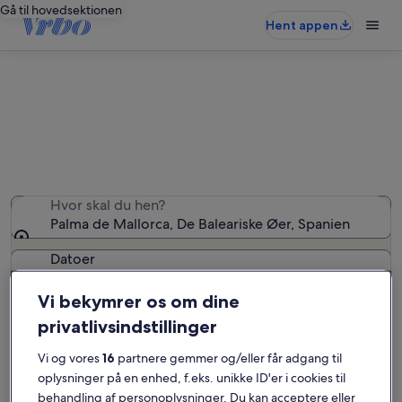
Gå til hovedsektionen
Hent appen
Palma de Mallorca: hytter
Vi fandt 0 hytter – indtast dine datoer for at se
tilgængelighed
Hvor skal du hen?
Palma de Mallorca, De Baleariske Øer, Spanien
Datoer
Vi bekymrer os om dine
Gæster
privatlivsindstillinger
2 gæster
Vi og vores
16
partnere gemmer og/eller får adgang til
oplysninger på en enhed, f.eks. unikke ID'er i cookies til
Søg
behandling af personoplysninger. Du kan acceptere eller