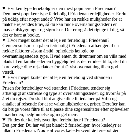
Hvilken type feriebolig er den mest populære i Friedenau?
Den mest populære type feriebolig i Friedenau er lejligheder. Er du
på udkig efter noget andet? Vrbo har en række muligheder for at
matche rejsendes krav, så du kan finde overnatningssteder i en
masse afskygninger og størrelser. Der er også det rigtige til dig, så
det er bare at booke.
Hvor meget koster det at leje en feriebolig i Friedenau?
Gennemsnitsprisen på en feriebolig i Friedenau afhænger af en
række faktorer såsom årstid, opholdets længde og
overnatningsstedets type. Hvad enten du drømmer om en villa med
plads til en familie eller en hyggelig hytte, der er ideel til to, skal du
bare vælge dine rejsedatoer for at få vist overnatning til en god
værdi.
Hvor meget koster det at leje en feriebolig ved stranden i
Friedenau?
Prisen for ferieboliger ved stranden i Friedenau ændrer sig
afhængigt af størrelse og type af overnatningsstedet, og hvornår på
året du rejser. Du skal blot angive dine feriedatoer på Vrbo og
antallet af rejsende for at se valgmuligheder og priser. Derefter kan
du bruge vores filtre til at tilpasse dine søgeresultater efter oplevelser
i nærheden, bedømmelse og meget mere.
Findes der kæledyrsvenlige ferieboliger i Friedenau?
Det gør der. Du har valget blandt 2 ferieboliger, hvor kæledyr er
tilladt i Friedenau. Nogle af vores kæledyrsvenlige ferieboliger