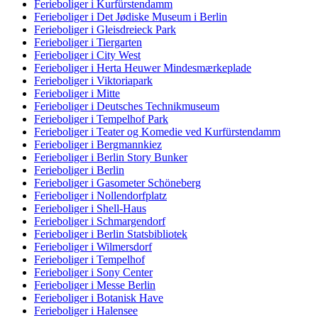
Ferieboliger i Kurfürstendamm
Ferieboliger i Det Jødiske Museum i Berlin
Ferieboliger i Gleisdreieck Park
Ferieboliger i Tiergarten
Ferieboliger i City West
Ferieboliger i Herta Heuwer Mindesmærkeplade
Ferieboliger i Viktoriapark
Ferieboliger i Mitte
Ferieboliger i Deutsches Technikmuseum
Ferieboliger i Tempelhof Park
Ferieboliger i Teater og Komedie ved Kurfürstendamm
Ferieboliger i Bergmannkiez
Ferieboliger i Berlin Story Bunker
Ferieboliger i Berlin
Ferieboliger i Gasometer Schöneberg
Ferieboliger i Nollendorfplatz
Ferieboliger i Shell-Haus
Ferieboliger i Schmargendorf
Ferieboliger i Berlin Statsbibliotek
Ferieboliger i Wilmersdorf
Ferieboliger i Tempelhof
Ferieboliger i Sony Center
Ferieboliger i Messe Berlin
Ferieboliger i Botanisk Have
Ferieboliger i Halensee