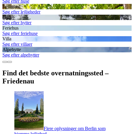
Søg efter huse
Lejlighed
Søg efter lejligheder
Hytte
Søg efter hytter
Feriehus
Søg efter feriehuse
Villa
Søg efter villaer
Alpehytte
Søg efter alpehytter
Find det bedste overnatningssted –
Friedenau
Flere oplysninger om Berlin som
hjemme lejlighed