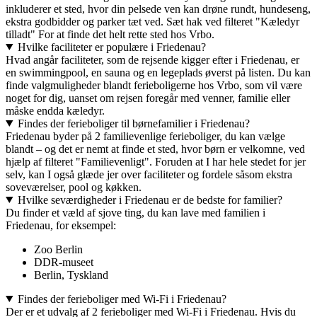
inkluderer et sted, hvor din pelsede ven kan drøne rundt, hundeseng,
ekstra godbidder og parker tæt ved. Sæt hak ved filteret "Kæledyr
tilladt" For at finde det helt rette sted hos Vrbo.
Hvilke faciliteter er populære i Friedenau?
Hvad angår faciliteter, som de rejsende kigger efter i Friedenau, er
en swimmingpool, en sauna og en legeplads øverst på listen. Du kan
finde valgmuligheder blandt ferieboligerne hos Vrbo, som vil være
noget for dig, uanset om rejsen foregår med venner, familie eller
måske endda kæledyr.
Findes der ferieboliger til børnefamilier i Friedenau?
Friedenau byder på 2 familievenlige ferieboliger, du kan vælge
blandt – og det er nemt at finde et sted, hvor børn er velkomne, ved
hjælp af filteret "Familievenligt". Foruden at I har hele stedet for jer
selv, kan I også glæde jer over faciliteter og fordele såsom ekstra
soveværelser, pool og køkken.
Hvilke seværdigheder i Friedenau er de bedste for familier?
Du finder et væld af sjove ting, du kan lave med familien i
Friedenau, for eksempel:
Zoo Berlin
DDR-museet
Berlin, Tyskland
Findes der ferieboliger med Wi-Fi i Friedenau?
Der er et udvalg af 2 ferieboliger med Wi-Fi i Friedenau. Hvis du