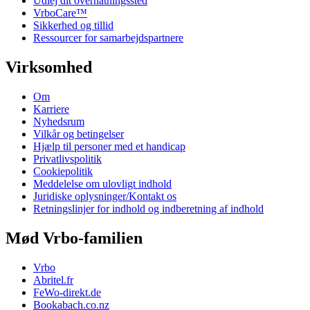
Udlej dit overnatningssted
VrboCare™
Sikkerhed og tillid
Ressourcer for samarbejdspartnere
Virksomhed
Om
Karriere
Nyhedsrum
Vilkår og betingelser
Hjælp til personer med et handicap
Privatlivspolitik
Cookiepolitik
Meddelelse om ulovligt indhold
Juridiske oplysninger/Kontakt os
Retningslinjer for indhold og indberetning af indhold
Mød Vrbo-familien
Vrbo
Abritel.fr
FeWo-direkt.de
Bookabach.co.nz