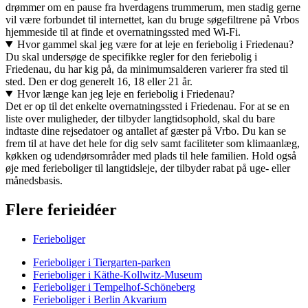
drømmer om en pause fra hverdagens trummerum, men stadig gerne
vil være forbundet til internettet, kan du bruge søgefiltrene på Vrbos
hjemmeside til at finde et overnatningssted med Wi-Fi.
Hvor gammel skal jeg være for at leje en feriebolig i Friedenau?
Du skal undersøge de specifikke regler for den feriebolig i
Friedenau, du har kig på, da minimumsalderen varierer fra sted til
sted. Den er dog generelt 16, 18 eller 21 år.
Hvor længe kan jeg leje en feriebolig i Friedenau?
Det er op til det enkelte overnatningssted i Friedenau. For at se en
liste over muligheder, der tilbyder langtidsophold, skal du bare
indtaste dine rejsedatoer og antallet af gæster på Vrbo. Du kan se
frem til at have det hele for dig selv samt faciliteter som klimaanlæg,
køkken og udendørsområder med plads til hele familien. Hold også
øje med ferieboliger til langtidsleje, der tilbyder rabat på uge- eller
månedsbasis.
Flere ferieidéer
Ferieboliger
Ferieboliger i Tiergarten-parken
Ferieboliger i Käthe-Kollwitz-Museum
Ferieboliger i Tempelhof-Schöneberg
Ferieboliger i Berlin Akvarium