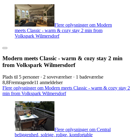
Flere oplysninger om Modern
meets Classic - warm & cozy stay 2 min from
Volkspark Wilmersdorf
Modern meets Classic - warm & cozy stay 2 min
from Volkspark Wilmersdorf
Plads til 5 personer · 2 soveværelser · 1 badeværelse
8,8
Fremragende
11 anmeldelser
Flere oplysninger om Modern meets Classic - warm & cozy stay 2
min from Volkspark Wilmersdorf
Flere oplysninger om Central
beliggenhed, solrige, rolige, komfortable