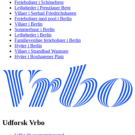
Ferieboliger i Schöneberg
Lejligheder i Prenzlauer Berg
Villaer i Seebad Friedrichshagen
Ferieboliger med pool i Berlin
Villaer i Berlin
Sommerhuse i Berlin
Lejligheder i Berlin
Familievenlige ferieboliger i Berlin
Hytter i Berlin
Villaer i Strandbad Wannsee
Hytter i Boxhagener Platz
Udforsk Vrbo