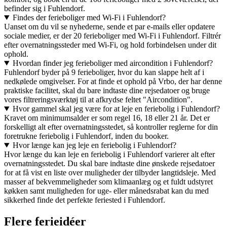
befinder sig i Fuhlendorf.
Findes der ferieboliger med Wi-Fi i Fuhlendorf?
Uanset om du vil se nyhederne, sende et par e-mails eller opdatere
sociale medier, er der 20 ferieboliger med Wi-Fi i Fuhlendorf. Filtrér
efter overnatningssteder med Wi-Fi, og hold forbindelsen under dit
ophold.
Hvordan finder jeg ferieboliger med aircondition i Fuhlendorf?
Fuhlendorf byder på 9 ferieboliger, hvor du kan slappe helt af i
nedkølede omgivelser. For at finde et ophold på Vrbo, der har denne
praktiske facilitet, skal du bare indtaste dine rejsedatoer og bruge
vores filtreringsværktøj til at afkrydse feltet "Aircondition".
Hvor gammel skal jeg være for at leje en feriebolig i Fuhlendorf?
Kravet om minimumsalder er som regel 16, 18 eller 21 år. Det er
forskelligt alt efter overnatningsstedet, så kontroller reglerne for din
foretrukne feriebolig i Fuhlendorf, inden du booker.
Hvor længe kan jeg leje en feriebolig i Fuhlendorf?
Hvor længe du kan leje en feriebolig i Fuhlendorf varierer alt efter
overnatningsstedet. Du skal bare indtaste dine ønskede rejsedatoer
for at få vist en liste over muligheder der tilbyder langtidsleje. Med
masser af bekvemmeligheder som klimaanlæg og et fuldt udstyret
køkken samt muligheden for uge- eller månedsrabat kan du med
sikkerhed finde det perfekte feriested i Fuhlendorf.
Flere ferieidéer