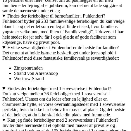
10 personer eller flere. Uanset om du planlægger en tur med
familien eller fejring af et jubilæum, kan det nemt lade sig gøre at
samle de nærmeste under ét tag.
Findes der ferieboliger til børnefamilier i Fuhlendorf?
Fuhlendorf byder på 233 familievenlige ferieboliger, du kan vælge
blandt – og det er let som en leg at finde et sted, hvor familiens
yngste er velkomne, med filteret "Familievenligt". Udover at I har
hele stedet for jer selv, får I også glæde af gode faciliteter som
køjesenge, have og privat pool.
Hvilke seværdigheder i Fuhlendorf er de bedste for familier?
Det er nemt at holde børnene beskæftiget under jeres ophold i
Fuhlendorf med disse fantastiske familievenlige seværdigheder:
Zingst-stranden
Strand von Ahrenshoop
Wustrow Strand
Findes der ferieboliger med 1 soveværelse i Fuhlendorf?
Du kan vælge mellem 36 ferieboliger med 1 soveværelse i
Fuhlendorf. Uanset om du leder efter en lejlighed eller en
charmerende hytte, er vores overnatningssteder med 1 soveværelse
perfekte, hvis du ikke har behov for masser af plads. Og det bedste
af det hele er, at du ikke skal dele din plads med fremmede.
Kan jeg finde ferieboliger med 2 soveværelser i Fuhlendorf?
Inviter dine nærmeste til et ophold med masser af privatliv og
komfort, og book en af de 108 ferieboliger med 2 soveværelser, der