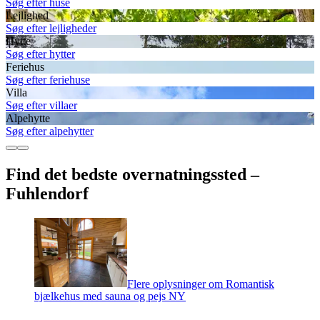
Søg efter huse
Lejlighed
Søg efter lejligheder
Hytte
Søg efter hytter
Feriehus
Søg efter feriehuse
Villa
Søg efter villaer
Alpehytte
Søg efter alpehytter
Find det bedste overnatningssted –
Fuhlendorf
Flere oplysninger om Romantisk
bjælkehus med sauna og pejs NY