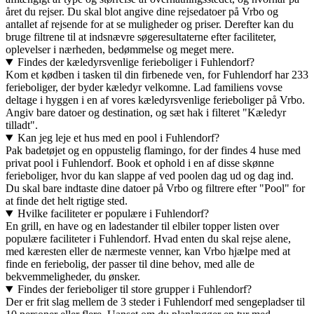
året du rejser. Du skal blot angive dine rejsedatoer på Vrbo og
antallet af rejsende for at se muligheder og priser. Derefter kan du
bruge filtrene til at indsnævre søgeresultaterne efter faciliteter,
oplevelser i nærheden, bedømmelse og meget mere.
Findes der kæledyrsvenlige ferieboliger i Fuhlendorf?
Kom et kødben i tasken til din firbenede ven, for Fuhlendorf har 233
ferieboliger, der byder kæledyr velkomne. Lad familiens vovse
deltage i hyggen i en af vores kæledyrsvenlige ferieboliger på Vrbo.
Angiv bare datoer og destination, og sæt hak i filteret "Kæledyr
tilladt".
Kan jeg leje et hus med en pool i Fuhlendorf?
Pak badetøjet og en oppustelig flamingo, for der findes 4 huse med
privat pool i Fuhlendorf. Book et ophold i en af disse skønne
ferieboliger, hvor du kan slappe af ved poolen dag ud og dag ind.
Du skal bare indtaste dine datoer på Vrbo og filtrere efter "Pool" for
at finde det helt rigtige sted.
Hvilke faciliteter er populære i Fuhlendorf?
En grill, en have og en ladestander til elbiler topper listen over
populære faciliteter i Fuhlendorf. Hvad enten du skal rejse alene,
med kæresten eller de nærmeste venner, kan Vrbo hjælpe med at
finde en feriebolig, der passer til dine behov, med alle de
bekvemmeligheder, du ønsker.
Findes der ferieboliger til store grupper i Fuhlendorf?
Der er frit slag mellem de 3 steder i Fuhlendorf med sengepladser til