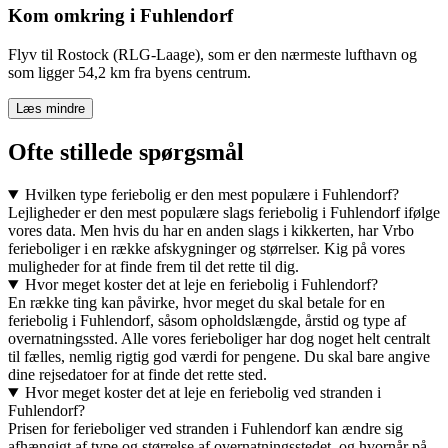
Kom omkring i Fuhlendorf
Flyv til Rostock (RLG-Laage), som er den nærmeste lufthavn og
som ligger 54,2 km fra byens centrum.
Læs mindre
Ofte stillede spørgsmål
Hvilken type feriebolig er den mest populære i Fuhlendorf?
Lejligheder er den mest populære slags feriebolig i Fuhlendorf ifølge
vores data. Men hvis du har en anden slags i kikkerten, har Vrbo
ferieboliger i en række afskygninger og størrelser. Kig på vores
muligheder for at finde frem til det rette til dig.
Hvor meget koster det at leje en feriebolig i Fuhlendorf?
En række ting kan påvirke, hvor meget du skal betale for en
feriebolig i Fuhlendorf, såsom opholdslængde, årstid og type af
overnatningssted. Alle vores ferieboliger har dog noget helt centralt
til fælles, nemlig rigtig god værdi for pengene. Du skal bare angive
dine rejsedatoer for at finde det rette sted.
Hvor meget koster det at leje en feriebolig ved stranden i
Fuhlendorf?
Prisen for ferieboliger ved stranden i Fuhlendorf kan ændre sig
afhængigt af type og størrelse af overnatningsstedet, og hvornår på