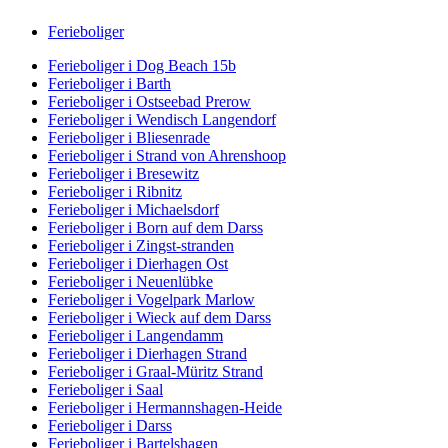
Ferieboliger
Ferieboliger i Dog Beach 15b
Ferieboliger i Barth
Ferieboliger i Ostseebad Prerow
Ferieboliger i Wendisch Langendorf
Ferieboliger i Bliesenrade
Ferieboliger i Strand von Ahrenshoop
Ferieboliger i Bresewitz
Ferieboliger i Ribnitz
Ferieboliger i Michaelsdorf
Ferieboliger i Born auf dem Darss
Ferieboliger i Zingst-stranden
Ferieboliger i Dierhagen Ost
Ferieboliger i Neuenlübke
Ferieboliger i Vogelpark Marlow
Ferieboliger i Wieck auf dem Darss
Ferieboliger i Langendamm
Ferieboliger i Dierhagen Strand
Ferieboliger i Graal-Müritz Strand
Ferieboliger i Saal
Ferieboliger i Hermannshagen-Heide
Ferieboliger i Darss
Ferieboliger i Bartelshagen