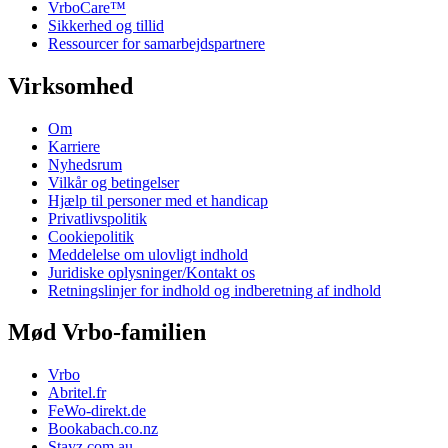
VrboCare™
Sikkerhed og tillid
Ressourcer for samarbejdspartnere
Virksomhed
Om
Karriere
Nyhedsrum
Vilkår og betingelser
Hjælp til personer med et handicap
Privatlivspolitik
Cookiepolitik
Meddelelse om ulovligt indhold
Juridiske oplysninger/Kontakt os
Retningslinjer for indhold og indberetning af indhold
Mød Vrbo-familien
Vrbo
Abritel.fr
FeWo-direkt.de
Bookabach.co.nz
Stayz.com.au