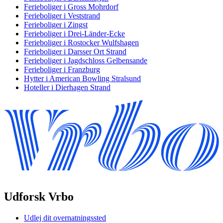
Ferieboliger i Gross Mohrdorf
Ferieboliger i Veststrand
Ferieboliger i Zingst
Ferieboliger i Drei-Länder-Ecke
Ferieboliger i Rostocker Wulfshagen
Ferieboliger i Darsser Ort Strand
Ferieboliger i Jagdschloss Gelbensande
Ferieboliger i Franzburg
Hytter i American Bowling Stralsund
Hoteller i Dierhagen Strand
Udforsk Vrbo
Udlej dit overnatningssted