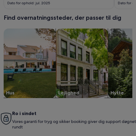
Dato for ophold: jul. 2025
Dato for o
Find overnatningssteder, der passer til dig
Søg efter huse
Søg efter lejligheder
Søg efter hy
Hus
Lejlighed
Hytte
Ro i sindet
Vores garanti for tryg og sikker booking giver dig support døgnet
rundt