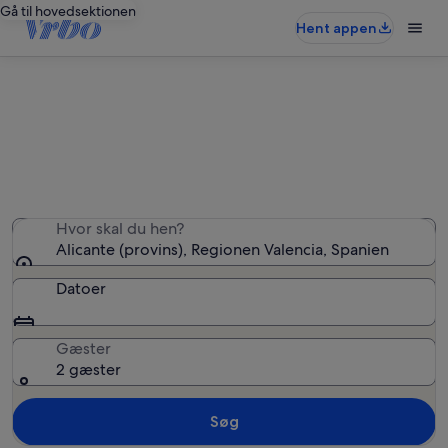
Gå til hovedsektionen
Hent appen
Alicante: villaer
Vi fandt 3.871 villaer – indtast dine datoer for at se
tilgængelighed
Hvor skal du hen?
Alicante (provins), Regionen Valencia, Spanien
Datoer
Gæster
2 gæster
Søg