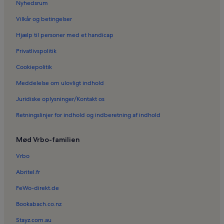
Nyhedsrum
Ferieboliger i Lift til Castillo de Santa Bárbara
Vilkår og betingelser
Ferieboliger i La Marquesa Golf
Hjælp til personer med et handicap
Ferieboliger i Cala de la Sangueta
Privatlivspolitik
Ferieboliger i Benalúa
Cookiepolitik
Ferieboliger i Valverde Alto
Meddelelse om ulovligt indhold
Ferieboliger i Pola Forlystelsespark
Juridiske oplysninger/Kontakt os
Ferieboliger i Dolores
Retningslinjer for indhold og indberetning af indhold
Ferieboliger i Alicante Courts
Ferieboliger i Cabo de las Huertas
Mød Vrbo-familien
Ferieboliger i Cala del Barranc d'Aigües
Vrbo
Ferieboliger i El Fondó de les Neus
Abritel.fr
Ferieboliger i Alicante Havn
FeWo-direkt.de
Ferieboliger i Villajoyosa Strandpromenade
Bookabach.co.nz
Ferieboliger i L'Albufereta
Stayz.com.au