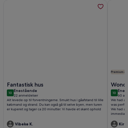
Flere oplysninger om Luxury Villa in El Portet, Moraira.
Flere oply
Premium-væ
Flere oplysninger om Luxury Villa in El Portet, Moraira.
Flere oply
Fantastisk hus
Wonde
enestående
enes
Enestående
Enes
10
10
10 ud af 10
10 ud af
22 anmeldelser
60 an
(22
(60
Alt levede op til forventningerne. Smukt hus i gåafstand til lille
We had a wo
anmeldelser)
anme
købmand og strand. Du kan også gå til selve byen, men turen
was perfec
er kuperet og tager ca 20 minutter. Vi havde et skønt ophold
We had a sm
immediately. Communication was very good. We w
come back
Vibeke K.
Kirst