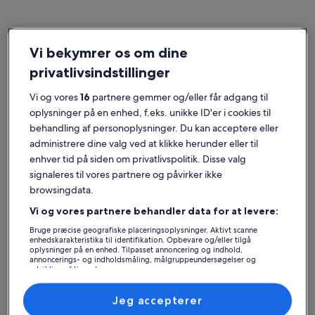
Vi bekymrer os om dine
Regionen Valencia
Villaer i Alicante
privatlivsindstillinger
Populære byer i Alicante (provins)
Vi og vores
16
partnere gemmer og/eller får adgang til
oplysninger på en enhed, f.eks. unikke ID'er i cookies til
Benidorm
Alicante
behandling af personoplysninger. Du kan acceptere eller
administrere dine valg ved at klikke herunder eller til
enhver tid på siden om privatlivspolitik. Disse valg
signaleres til vores partnere og påvirker ikke
browsingdata.
Vi og vores partnere behandler data for at levere:
Bruge præcise geografiske placeringsoplysninger. Aktivt scanne
enhedskarakteristika til identifikation. Opbevare og/eller tilgå
oplysninger på en enhed. Tilpasset annoncering og indhold,
Benidorm
Alicante
Benidorm
Alicante
annoncerings- og indholdsmåling, målgruppeundersøgelser og
Udforsk villaer i Alicante
udvikling af tjenester.
Liste over partnere (leverandører)
Jeg accepterer
Flere oplysninger om Fantastisk havudsigt villa med stor (op
Flere opl