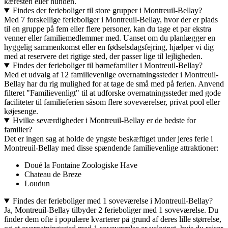
kæresten eller hunden.
Findes der ferieboliger til store grupper i Montreuil-Bellay?
Med 7 forskellige ferieboliger i Montreuil-Bellay, hvor der er plads
til en gruppe på fem eller flere personer, kan du tage et par ekstra
venner eller familiemedlemmer med. Uanset om du planlægger en
hyggelig sammenkomst eller en fødselsdagsfejring, hjælper vi dig
med at reservere det rigtige sted, der passer lige til lejligheden.
Findes der ferieboliger til børnefamilier i Montreuil-Bellay?
Med et udvalg af 12 familievenlige overnatningssteder i Montreuil-
Bellay har du rig mulighed for at tage de små med på ferien. Anvend
filteret "Familievenligt" til at udforske overnatningssteder med gode
faciliteter til familieferien såsom flere soveværelser, privat pool eller
køjesenge.
Hvilke seværdigheder i Montreuil-Bellay er de bedste for
familier?
Det er ingen sag at holde de yngste beskæftiget under jeres ferie i
Montreuil-Bellay med disse spændende familievenlige attraktioner:
Doué la Fontaine Zoologiske Have
Chateau de Breze
Loudun
Findes der ferieboliger med 1 soveværelse i Montreuil-Bellay?
Ja, Montreuil-Bellay tilbyder 2 ferieboliger med 1 soveværelse. Du
finder dem ofte i populære kvarterer på grund af deres lille størrelse,