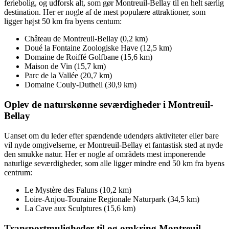
feriebolig, og udforsk alt, som gør Montreuil-Bellay til en helt særlig
destination. Her er nogle af de mest populære attraktioner, som
ligger højst 50 km fra byens centum:
Château de Montreuil-Bellay (0,2 km)
Doué la Fontaine Zoologiske Have (12,5 km)
Domaine de Roiffé Golfbane (15,6 km)
Maison de Vin (15,7 km)
Parc de la Vallée (20,7 km)
Domaine Couly-Dutheil (30,9 km)
Oplev de naturskønne seværdigheder i Montreuil-
Bellay
Uanset om du leder efter spændende udendørs aktiviteter eller bare
vil nyde omgivelserne, er Montreuil-Bellay et fantastisk sted at nyde
den smukke natur. Her er nogle af områdets mest imponerende
naturlige seværdigheder, som alle ligger mindre end 50 km fra byens
centrum:
Le Mystère des Faluns (10,2 km)
Loire-Anjou-Touraine Regionale Naturpark (34,5 km)
La Cave aux Sculptures (15,6 km)
Transportmuligheder til og omkring Montreuil-