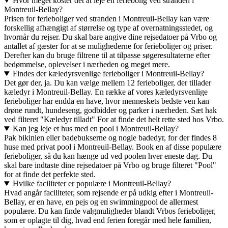
Hvor meget koster det at leje en feriebolig ved stranden i
Montreuil-Bellay?
Prisen for ferieboliger ved stranden i Montreuil-Bellay kan være
forskellig afhængigt af størrelse og type af overnatningsstedet, og
hvornår du rejser. Du skal bare angive dine rejsedatoer på Vrbo og
antallet af gæster for at se mulighederne for ferieboliger og priser.
Derefter kan du bruge filtrene til at tilpasse søgeresultaterne efter
bedømmelse, oplevelser i nærheden og meget mere.
Findes der kæledyrsvenlige ferieboliger i Montreuil-Bellay?
Det gør der, ja. Du kan vælge mellem 12 ferieboliger, der tillader
kæledyr i Montreuil-Bellay. En række af vores kæledyrsvenlige
ferieboliger har endda en have, hvor menneskets bedste ven kan
drøne rundt, hundeseng, godbidder og parker i nærheden. Sæt hak
ved filteret "Kæledyr tilladt" For at finde det helt rette sted hos Vrbo.
Kan jeg leje et hus med en pool i Montreuil-Bellay?
Pak bikinien eller badebukserne og nogle badedyr, for der findes 8
huse med privat pool i Montreuil-Bellay. Book en af disse populære
ferieboliger, så du kan hænge ud ved poolen hver eneste dag. Du
skal bare indtaste dine rejsedatoer på Vrbo og bruge filteret "Pool"
for at finde det perfekte sted.
Hvilke faciliteter er populære i Montreuil-Bellay?
Hvad angår faciliteter, som rejsende er på udkig efter i Montreuil-
Bellay, er en have, en pejs og en swimmingpool de allermest
populære. Du kan finde valgmuligheder blandt Vrbos ferieboliger,
som er oplagte til dig, hvad end ferien foregår med hele familien,