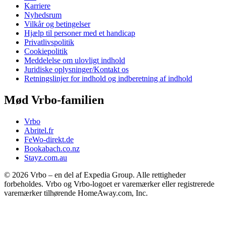
Karriere
Nyhedsrum
Vilkår og betingelser
Hjælp til personer med et handicap
Privatlivspolitik
Cookiepolitik
Meddelelse om ulovligt indhold
Juridiske oplysninger/Kontakt os
Retningslinjer for indhold og indberetning af indhold
Mød Vrbo-familien
Vrbo
Abritel.fr
FeWo-direkt.de
Bookabach.co.nz
Stayz.com.au
© 2026 Vrbo – en del af Expedia Group. Alle rettigheder
forbeholdes. Vrbo og Vrbo-logoet er varemærker eller registrerede
varemærker tilhørende HomeAway.com, Inc.