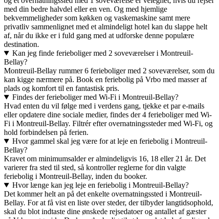
og et overnatningssted med 1 soveværelse er velegnet, hvis du rejser
med din bedre halvdel eller en ven. Og med hjemlige
bekvemmeligheder som køkken og vaskemaskine samt mere
privatliv sammenlignet med et almindeligt hotel kan du slappe helt
af, når du ikke er i fuld gang med at udforske denne populære
destination.
Kan jeg finde ferieboliger med 2 soveværelser i Montreuil-
Bellay?
Montreuil-Bellay rummer 6 ferieboliger med 2 soveværelser, som du
kan kigge nærmere på. Book en feriebolig på Vrbo med masser af
plads og komfort til en fantastisk pris.
Findes der ferieboliger med Wi-Fi i Montreuil-Bellay?
Hvad enten du vil følge med i verdens gang, tjekke et par e-mails
eller opdatere dine sociale medier, findes der 4 ferieboliger med Wi-
Fi i Montreuil-Bellay. Filtrér efter overnatningssteder med Wi-Fi, og
hold forbindelsen på ferien.
Hvor gammel skal jeg være for at leje en feriebolig i Montreuil-
Bellay?
Kravet om minimumsalder er almindeligvis 16, 18 eller 21 år. Det
varierer fra sted til sted, så kontroller reglerne for din valgte
feriebolig i Montreuil-Bellay, inden du booker.
Hvor længe kan jeg leje en feriebolig i Montreuil-Bellay?
Det kommer helt an på det enkelte overnatningssted i Montreuil-
Bellay. For at få vist en liste over steder, der tilbyder langtidsophold,
skal du blot indtaste dine ønskede rejsedatoer og antallet af gæster