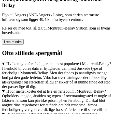
Bellay
Flyv til Angers (ANE-Angers - Loire), som er den nærmeste
lufthavn og som ligger 49,4 km fra byens centrum.
Rejser du med tog, så tag til Montreuil-Bellay Station, som er byens
hovedstation.
Læs mindre
Ofte stillede spørgsmål
Hvilken type feriebolig er den mest populære i Montreuil-Bellay?
I henhold til vores data er lejligheder den mest ønskede type af
feriebolig i Montreuil-Bellay. Men der findes jo naturligvis mange
bud på den gode ferietur. Vrbo har overnatningssteder i forskellige
afskygninger og størrelser, så du er sikker på at kunne finde det sted,
der passer lige til dig.
Hvor meget koster det at leje en feriebolig i Montreuil-Bellay?
Opholdets længde, årstiden og typen af overnatningssted er nogle af
faktorerne, som kan påvirke prisen på en feriebolig. Du skal blot
angive dine rejsedatoer for at finde det helt rette sted. Vrbos
ferieboliger giver god værdi, lige fra små feriehuse til store villaer.