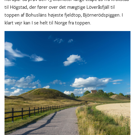
til Högstad, der fører over det mægtige Löveråsfjäll til
toppen af Bohusläns højeste fjeldtop, Björnerödspiggen. I
klart vejr kan I se helt til Norge fra toppen.