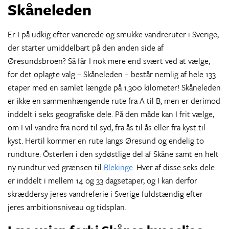
Skåneleden
Er I på udkig efter varierede og smukke vandreruter i Sverige,
der starter umiddelbart på den anden side af
Øresundsbroen? Så får I nok mere end svært ved at vælge,
for det oplagte valg – Skåneleden – består nemlig af hele 133
etaper med en samlet længde på 1.300 kilometer! Skåneleden
er ikke en sammenhængende rute fra A til B, men er derimod
inddelt i seks geografiske dele. På den måde kan I frit vælge,
om I vil vandre fra nord til syd, fra ås til ås eller fra kyst til
kyst. Hertil kommer en rute langs Øresund og endelig to
rundture: Österlen i den sydøstlige del af Skåne samt en helt
ny rundtur ved grænsen til
Blekinge
. Hver af disse seks dele
er inddelt i mellem 14 og 33 dagsetaper, og I kan derfor
skræddersy jeres vandreferie i Sverige fuldstændig efter
jeres ambitionsniveau og tidsplan.