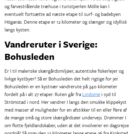
og farvestrålende træhuse i turistperlen Mölle kan I
eventuelt fortsætte ad næste etape til surf- og badebyen
Höganäs. Denne etape er 12 kilometer og slænger sig idyllisk
langs kysten.
Vandreruter i Sverige:
Bohusleden
Er I til maleriske skærgårdsmiljøer, autentiske fiskerlejer og
livlige kystbyer? Så er Bohusleden det helt rigtige for jer.
Bohusleden er en kystnær vandrerute på 340 kilometer
fordelt på i alt 27 etaper. Ruten går fra
Lindome
i syd til
Strömstad i nord. Her vandrer I langs den smukke klippekyst
med masser af muligheder for en afstikker til en eller flere af
de mange små og store skærgårdsøer undervejs. Drømmer I
om flotte fjeldlandskaber, uden at det involverer en dagsrejse
nordpå? Så prøv den 13 kilometer lange etape 26 fra Krokstad