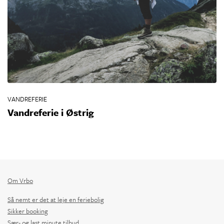
VANDREFERIE
VA
rk
Vandreferie i Østrig
A
l
Om Vrbo
Så nemt er det at leje en feriebolig
Sikker booking
Sær- og last minute tilbud