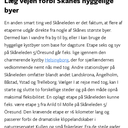
Læg vejen forbi Skånes hyggelige
byer
En anden smart ting ved Skåneleden er det faktum, at flere af
etaperne udgår direkte fra nogle af Skånes største byer.
Dermed kan I vandre fra by til by, eller I kan bruge de
hyggelige kystbyer som base for dagsture. Etape seks og syv
på Skåneleden 5/Öresund går f.eks. lige igennem den
charmerende kystby
Helsingborg
, der for sjællændernes
vedkommende nemt nås med tog. Andre stationsbyer på
Skåneleden omfatter blandt andet Landskrona, Ängelholm,
Båstad, Ystad og Trelleborg. Vælger I at rejse med tog, kan I
starte og slutte to forskellige steder og på den måde opnå
maksimal fleksibilitet. En oplagt etape på Skåneleden kunne
f.eks. være etape 3 fra Arild til Mölle på Skåneleden 5/
Öresund. Den krævende etape er 16 kilometer lang og
passerer forbi de dramatiske klippelandskaber i
naturreservatet Kullen og små fiskerlejer. Fra de stejle gader