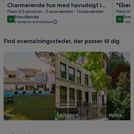
Flere oplysninger om Charmerende hus med havudsigt i All
Flere opl
Charmerende hus med havudsigt i
"Ebert
Allinge
Plads til 5 personer · 3 soveværelser · 1 badeværelse
Inter
Plads til
enestående
enes
Enestående
Enes
10
10
10 ud af 10
10 ud af
2 eksterne anmeldelser
1 ekst
Find overnatningssteder, der passer til dig
Søg efter huse
Søg efter lejligheder
Søg efter hy
Hus
Lejlighed
Hytte