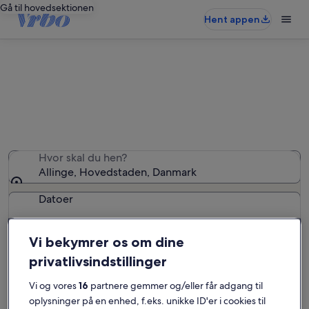
Gå til hovedsektionen
Hent appen
Allinge: sommerhuse
Vi fandt 597 sommerhuse – indtast dine datoer for at se
tilgængelighed
Hvor skal du hen?
Allinge, Hovedstaden, Danmark
Datoer
Gæster
Vi bekymrer os om dine
2 gæster
privatlivsindstillinger
Vi og vores
16
partnere gemmer og/eller får adgang til
Søg
oplysninger på en enhed, f.eks. unikke ID'er i cookies til