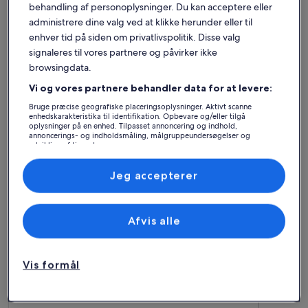
behandling af personoplysninger. Du kan acceptere eller
administrere dine valg ved at klikke herunder eller til
enhver tid på siden om privatlivspolitik. Disse valg
signaleres til vores partnere og påvirker ikke
Bornholms Kommune
Sommerhuse i Allinge
browsingdata.
Udforsk feriehuse i Allinge
Vi og vores partnere behandler data for at levere:
Bruge præcise geografiske placeringsoplysninger. Aktivt scanne
enhedskarakteristika til identifikation. Opbevare og/eller tilgå
Flere oplysninger om Charmerende hus med havudsigt i All
Flere opl
oplysninger på en enhed. Tilpasset annoncering og indhold,
annoncerings- og indholdsmåling, målgruppeundersøgelser og
udvikling af tjenester.
Liste over partnere (leverandører)
Jeg accepterer
Afvis alle
Vis formål