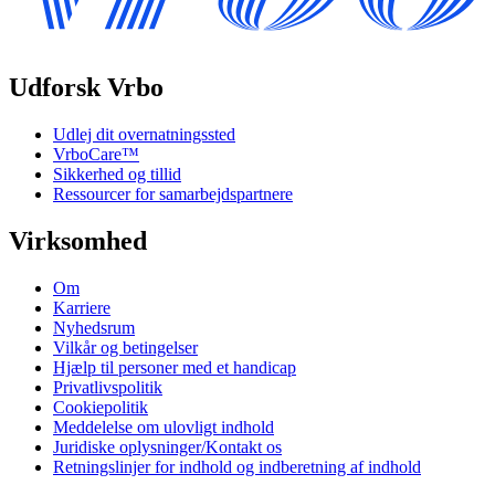
Udforsk Vrbo
Udlej dit overnatningssted
VrboCare™
Sikkerhed og tillid
Ressourcer for samarbejdspartnere
Virksomhed
Om
Karriere
Nyhedsrum
Vilkår og betingelser
Hjælp til personer med et handicap
Privatlivspolitik
Cookiepolitik
Meddelelse om ulovligt indhold
Juridiske oplysninger/Kontakt os
Retningslinjer for indhold og indberetning af indhold