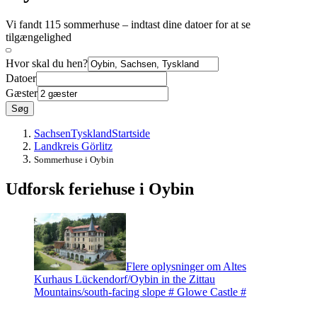
Vi fandt 115 sommerhuse – indtast dine datoer for at se
tilgængelighed
Hvor skal du hen?
Datoer
Gæster
Søg
Sachsen
Tyskland
Startside
Landkreis Görlitz
Sommerhuse i Oybin
Udforsk feriehuse i Oybin
Flere oplysninger om Altes
Kurhaus Lückendorf/Oybin in the Zittau
Mountains/south-facing slope # Glowe Castle #