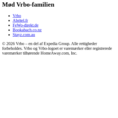
Mød Vrbo-familien
Vrbo
Abritel.fr
FeWo-direkt.de
Bookabach.co.nz
Stayz.com.au
© 2026 Vrbo – en del af Expedia Group. Alle rettigheder
forbeholdes. Vrbo og Vrbo-logoet er varemærker eller registrerede
varemærker tilhørende HomeAway.com, Inc.