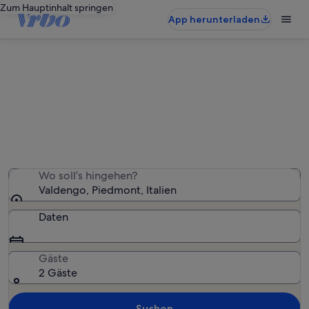
Zum Hauptinhalt springen
App herunterladen
Ferienwohnungen & Ferienhäuser
in Valdengo
Wir haben 100 Ferienunterkünfte gefunden. Bitte gib
deinen Reisezeitraum an, um die Verfügbarkeit zu
prüfen.
Wo soll’s hingehen?
Valdengo, Piedmont, Italien
Daten
Gäste
2 Gäste
Suchen