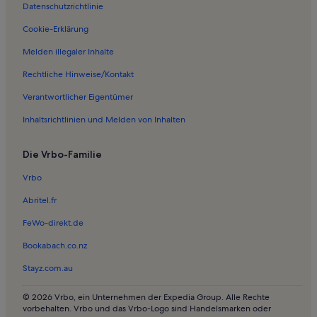
Datenschutzrichtlinie
Ferienwohnungen in Burolo
Cookie-Erklärung
Ferienwohnungen in Kathedrale von Ivrea
Melden illegaler Inhalte
Ferienwohnungen in Castello di Montalto Dora
Ferienwohnungen in Settimo Rottaro
Rechtliche Hinweise/Kontakt
Ferienwohnungen in Lozzolo
Verantwortlicher Eigentümer
Ferienwohnungen in Roasio
Inhaltsrichtlinien und Melden von Inhalten
Ferienwohnungen in San Giacomo Vercellese
Die Vrbo-Familie
Ferienwohnungen in Scopello
Vrbo
Ferienwohnungen in Alpe di Mera Skigebiet
Abritel.fr
FeWo-direkt.de
Bookabach.co.nz
Stayz.com.au
© 2026 Vrbo, ein Unternehmen der Expedia Group. Alle Rechte
vorbehalten. Vrbo und das Vrbo-Logo sind Handelsmarken oder