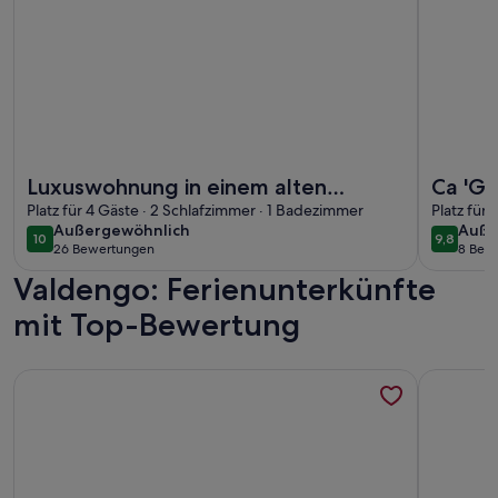
Weitere Infos zu Luxuswohnung in einem alten historischen
Weitere I
Luxuswohnung in einem alten
Ca 'Gu
historischen Bauernhaus auf einem
Platz für 4 Gäste · 2 Schlafzimmer · 1 Badezimmer
Fuße d
Platz für
außergewöhnlich
auße
Außergewöhnlich
Auße
Hügel
10
9,8
10 von 10
9,8 von 
26 Bewertungen
8 Bew
(26
(8
Valdengo: Ferienunterkünfte
bewertungen)
bewe
mit Top-Bewertung
Weitere Infos zu CHALET I FAGGI
Weitere I