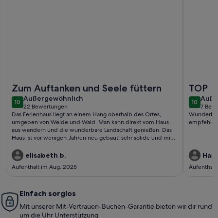
Weitere Infos zu CHALET I FAGGI
Weitere I
Zum Auftanken und Seele füttern
TOP
außergewöhnlich
auße
Außergewöhnlich
Auße
10
10
10 von 10
10 von 1
22 Bewertungen
7 Bew
(22
(7
Das Ferienhaus liegt an einem Hang oberhalb des Ortes,
Wunderbar
bewertungen)
bewe
umgeben von Weide und Wald. Man kann direkt vom Haus
empfehlen!
aus wandern und die wunderbare Landschaft genießen. Das
Haus ist vor wenigen Jahren neu gebaut, sehr solide und mit
Naturmaterialien. Sehr überlegt und geschmackvoll
eingerichtet. Die Küche gut ausgestattet, z. B. mit
elisabeth b.
Hans
Geschirrspüler, alle notwendigen Kochutensilien sind
Aufenthalt im Aug. 2025
Aufenthalt 
vorhanden. Traumhafter Blick vom Sonnenbänkchen vor dem
Haus bis weit über Biella hinaus über die ganze Ebene. Wer
Ruhe und Natur sucht, gerne wandert und abschalten
möchte, könnte es nicht besser treffen. Der Vermieter ist sehr
Einfach sorglos
hilfsbereit, schnell erreichbar, aber auch sehr diskret. Danke
Mit unserer Mit-Vertrauen-Buchen-Garantie bieten wir dir rund
für die wunderbare Woche!
um die Uhr Unterstützung