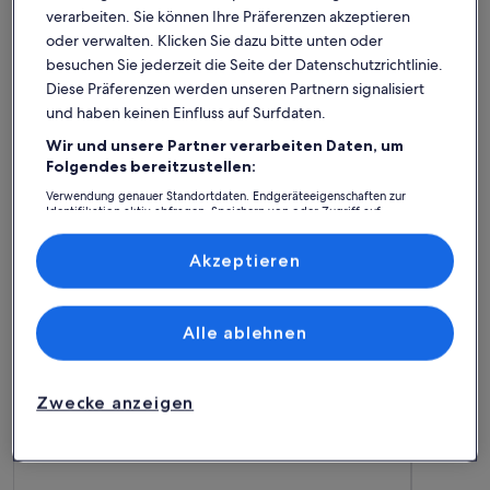
verarbeiten. Sie können Ihre Präferenzen akzeptieren
oder verwalten. Klicken Sie dazu bitte unten oder
besuchen Sie jederzeit die Seite der Datenschutzrichtlinie.
Diese Präferenzen werden unseren Partnern signalisiert
und haben keinen Einfluss auf Surfdaten.
Wir und unsere Partner verarbeiten Daten, um
Folgendes bereitzustellen:
Verwendung genauer Standortdaten. Endgeräteeigenschaften zur
Identifikation aktiv abfragen. Speichern von oder Zugriff auf
Ferienhaus
Ferienwohnung/Apartment
Ferienhütt
Informationen auf einem Endgerät. Personalisierte Werbung und
Inhalte, Messung von Werbeleistung und der Performance von Inhalten,
Zielgruppenforschung sowie Entwicklung und Verbesserung von
Akzeptieren
Valdengo: Finde deine perfekte
Angeboten.
Liste der Partner (Lieferanten)
Unterkunft
Alle ablehnen
Weitere Infos zu Luxuswohnung in einem alten historischen
Weitere I
Zwecke anzeigen