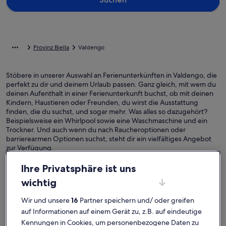
Provinz Biella
Valdengo
Stöbere in unserer Auswahl an Ferienunterkünften in Valdengo, die
perfekt zu dir und deinem Urlaub passen. Ganz gleich, mit wem du
deinen Aufenthalt in einer Ferienunterkunft buchst, ob mit deinen
Kindern, Haustieren oder Freunden, du wirst die Ausstattung
finden, die du suchst, und sogar mehr. Was alles so dazugehört?
Beispielsweise ein Whirlpool sowie eine Waschmaschine und ein
Trockner. Und auch wenn du nach Raucheroptionen oder
barrierearmen Optionen suchst, steht dir ein vielfältiges Angebot
zur Verfügung.
Ihre Privatsphäre ist uns
wichtig
Finde Unterkünfte ganz nach deinem
Geschmack
Wir und unsere
16
Partner speichern und/ oder greifen
auf Informationen auf einem Gerät zu, z.B. auf eindeutige
Kennungen in Cookies, um personenbezogene Daten zu
Suche nach Ferienhäusern
Suche nach Ferienwohnungen oder 
Suche nach 