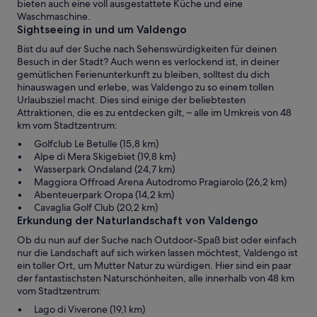
bieten auch eine voll ausgestattete Küche und eine
Waschmaschine.
Sightseeing in und um Valdengo
Bist du auf der Suche nach Sehenswürdigkeiten für deinen
Besuch in der Stadt? Auch wenn es verlockend ist, in deiner
gemütlichen Ferienunterkunft zu bleiben, solltest du dich
hinauswagen und erlebe, was Valdengo zu so einem tollen
Urlaubsziel macht. Dies sind einige der beliebtesten
Attraktionen, die es zu entdecken gilt, – alle im Umkreis von 48
km vom Stadtzentrum:
Golfclub Le Betulle (15,8 km)
Alpe di Mera Skigebiet (19,8 km)
Wasserpark Ondaland (24,7 km)
Maggiora Offroad Arena Autodromo Pragiarolo (26,2 km)
Abenteuerpark Oropa (14,2 km)
Cavaglia Golf Club (20,2 km)
Erkundung der Naturlandschaft von Valdengo
Ob du nun auf der Suche nach Outdoor-Spaß bist oder einfach
nur die Landschaft auf sich wirken lassen möchtest, Valdengo ist
ein toller Ort, um Mutter Natur zu würdigen. Hier sind ein paar
der fantastischsten Naturschönheiten, alle innerhalb von 48 km
vom Stadtzentrum:
Lago di Viverone (19,1 km)