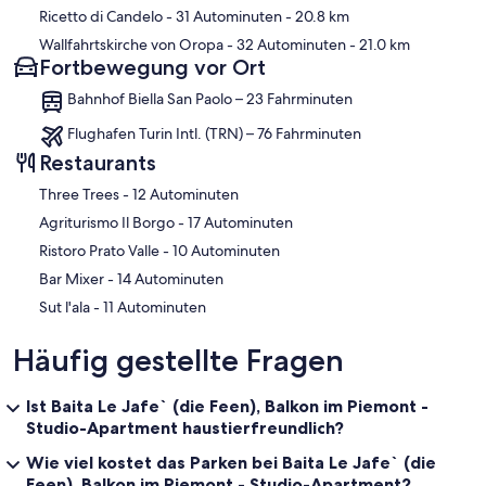
Ricetto di Candelo
- 31 Autominuten
- 20.8 km
Wallfahrtskirche von Oropa
- 32 Autominuten
- 21.0 km
Fortbewegung vor Ort
Bahnhof Biella San Paolo – 23 Fahrminuten
Flughafen Turin Intl. (TRN) – 76 Fahrminuten
Restaurants
‪Three Trees - ‬12 Autominuten
‪Agriturismo Il Borgo - ‬17 Autominuten
‪Ristoro Prato Valle - ‬10 Autominuten
‪Bar Mixer - ‬14 Autominuten
‪Sut l'ala - ‬11 Autominuten
Häufig gestellte Fragen
Ist Baita Le Jafe` (die Feen), Balkon im Piemont -
Studio-Apartment haustierfreundlich?
Wie viel kostet das Parken bei Baita Le Jafe` (die
Feen), Balkon im Piemont - Studio-Apartment?