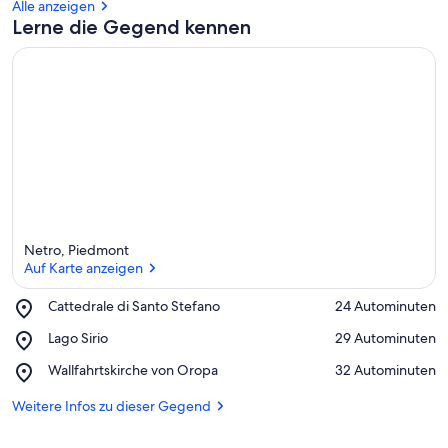
Alle anzeigen
Lerne die Gegend kennen
Netro, Piedmont
Auf Karte anzeigen
Place,
Cattedrale di Santo Stefano
‪24 Autominuten‬
Cattedrale
Auf Karte anzeigen
Place,
Lago Sirio
‪29 Autominuten‬
di
Lago
Santo
Place,
Wallfahrtskirche von Oropa
‪32 Autominuten‬
Sirio
Stefano
Wallfahrtskirche
von
Weitere Infos zu dieser Gegend
Oropa