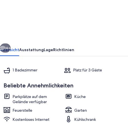
Le
Jafe`
(die
Feen),
Balkon
rück
Weiter
im
14+
Übersicht
Ausstattung
Lage
Richtlinien
Piemont
-
1 Badezimmer
Platz für 3 Gäste
Studio-
Apartment
Beliebte Annehmlichkeiten
Parkplätze auf dem
Küche
Gelände verfügbar
Außendetails
Feuerstelle
Garten
Kostenloses Internet
Kühlschrank