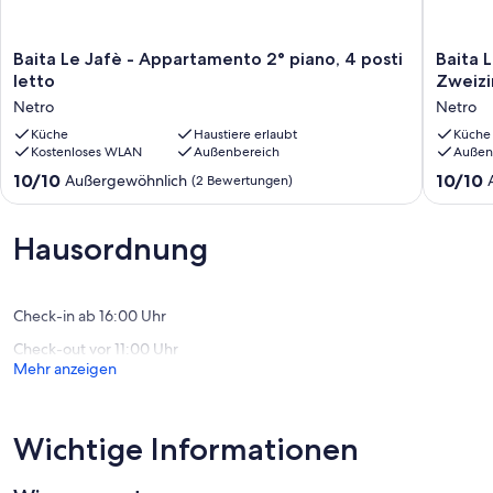
Baita
Baita
Baita Le Jafè - Appartamento 2° piano, 4 posti
Baita 
Le
Le
letto
Zweiz
Jafè
Jafe`
Netro
Netro
-
(die
Appartamento
Küche
Haustiere erlaubt
Feen),
Küche
Kostenloses WLAN
Außenbereich
Außen
2°
Balkon
piano,
im
10.0
10.0
10/10
10/10
Außergewöhnlich
(2 Bewertungen)
4
Piemont
von
von
posti
-
10,
10,
letto
Zweizi
Außergewöhnlich,
Außerge
Hausordnung
Netro
1
(2
(1
Netro
Bewertungen)
Bewertu
Check-in ab 16:00 Uhr
Check-out vor 11:00 Uhr
Mehr anzeigen
Wichtige Informationen