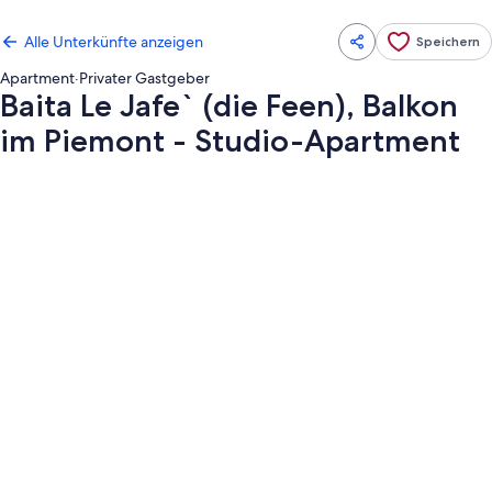
Alle Unterkünfte anzeigen
Speichern
Apartment
·
Privater Gastgeber
Baita Le Jafe` (die Feen), Balkon
im Piemont - Studio-Apartment
Fotogalerie
von
Baita