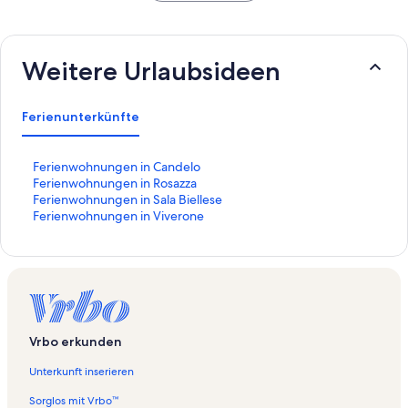
Weitere Urlaubsideen
Ferienunterkünfte
L
Ferienwohnungen in Candelo
i
L
Ferienwohnungen in Rosazza
n
i
L
Ferienwohnungen in Sala Biellese
k
n
i
L
Ferienwohnungen in Viverone
,
k
n
i
d
,
k
n
e
d
,
k
r
e
d
,
d
r
e
d
i
d
r
e
e
i
d
r
Vrbo erkunden
f
e
i
d
o
f
e
i
Unterkunft inserieren
l
o
f
e
g
l
o
f
Sorglos mit Vrbo™