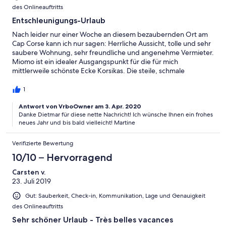
des Onlineauftritts
Entschleunigungs-Urlaub
Nach leider nur einer Woche an diesem bezaubernden Ort am
Cap Corse kann ich nur sagen: Herrliche Aussicht, tolle und sehr
saubere Wohnung, sehr freundliche und angenehme Vermieter.
Miomo ist ein idealer Ausgangspunkt für die für mich
mittlerweile schönste Ecke Korsikas. Die steile, schmale
Zufahrtsstraße ist zwar immer wieder eine Herausforderung,
aber ein bißchen Abenteuer gehört dazu. Also Martine: Didi war
1
nicht zum letzten mal bei Euch.
Antwort von VrboOwner am 3. Apr. 2020
Danke Dietmar für diese nette Nachricht! Ich wünsche Ihnen ein frohes
neues Jahr und bis bald vielleicht! Martine
Verifizierte Bewertung
10/10 – Hervorragend
Carsten v.
23. Juli 2019
Gut: Sauberkeit, Check-in, Kommunikation, Lage und Genauigkeit
des Onlineauftritts
Sehr schöner Urlaub - Très belles vacances