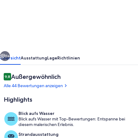
Promotion-
Vermietung
in
Miomo,
Cap
Corse,
rück
Weiter
Garten,
11+
Übersicht
Ausstattung
Lage
Richtlinien
Pool
und
Bewertungen
Außergewöhnlich
9,8
9,8 von 10.
herrlichem
Alle 44 Bewertungen anzeigen
Meerblick
Highlights
Blick aufs Wasser
Blick aufs Wasser mit Top-Bewertungen: Entspanne bei
Speisen im Freien
diesem malerischen Erlebnis.
Strandausstattung