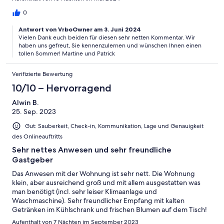
"Biscuits", die auf dem Tisch für uns platziert waren. Der
herrliche Ausblick hat bei uns einen unver-gesslichen Eindruck
0
hinterlassen. Unser Fahrzeug war leider nicht geeignet, die
Antwort von VrboOwner am 3. Juni 2024
letzten Meter bis zum Anwesen zu fahren. Das daraus
Vielen Dank euch beiden für diesen sehr netten Kommentar. Wir
entstehende Problem mit dem Parkkplatz und des
haben uns gefreut, Sie kennenzulernen und wünschen Ihnen einen
Koffertransportes wurden im handumdrehen gelöst. Für die
tollen Sommer! Martine und Patrick
Hilfsbereitschaft und freundliche Betreuung sind wir sehr
dankbar. Dieser Urlaub hat bei uns einen sehr positiven Eindruck
Verifizierte Bewertung
vom Gastgeber und Land hinterlassen.
10/10 – Hervorragend
Alwin B.
25. Sep. 2023
Gut: Sauberkeit, Check-in, Kommunikation, Lage und Genauigkeit
des Onlineauftritts
Sehr nettes Anwesen und sehr freundliche
Gastgeber
Das Anwesen mit der Wohnung ist sehr nett. Die Wohnung
klein, aber ausreichend groß und mit allem ausgestatten was
man benötigt (incl. sehr leiser Klimaanlage und
Waschmaschine). Sehr freundlicher Empfang mit kalten
Getränken im Kühlschrank und frischen Blumen auf dem Tisch!
Der Weg zur Wohnung ist sehr (sehr!) schmal und für unseren
Aufenthalt von 7 Nächten im September 2023