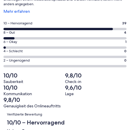
anders angegeben.
Wird
Mehr erfahren
in
einem
39
10 – Hervorragend
39
neuen
von
Fenster
4
8 – Gut
4
insgesamt
geöffnet
von
44
1
6 – Okay
1
insgesamt
Gästebewertungen
von
44
0
4 – Schlecht
0
haben
insgesamt
Gästebewertungen
von
eine
44
0
2 – Ungenügend
0
haben
insgesamt
Bewertung
Gästebewertungen
von
eine
44
von
haben
insgesamt
10/10
9,8/10
Bewertung
Gästebewertungen
10
eine
44
von
haben
Sauberkeit
Check-in
-
Bewertung
Gästebewertungen
10/10
9,6/10
8
eine
Hervorragend
von
haben
-
Bewertung
Kommunikation
Lage
6
eine
9,8/10
Gut
von
-
Bewertung
4
Genauigkeit des Onlineauftritts
Okay
von
Bewertungen
-
Verifizierte Bewertung
2
Schlecht
-
10/10 – Hervorragend
Ungenügend