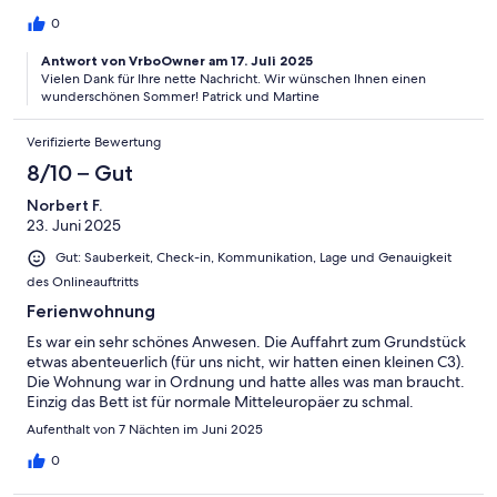
genießen. Am Beeindruckendsten war die phänomenale
Aussicht.Die abenteuerliche Auffahrt war mit unserem T Roc
0
nach anfänglighen Zweifeln doch ganz gut zu meistern.Wir
Antwort von VrboOwner am 17. Juli 2025
haben uns sehr wohl und gut aufgehoben gefühlt. Immer
Vielen Dank für Ihre nette Nachricht. Wir wünschen Ihnen einen
wieder gerne.
wunderschönen Sommer! Patrick und Martine
Verifizierte Bewertung
8/10 – Gut
Norbert F.
23. Juni 2025
Gut: Sauberkeit, Check-in, Kommunikation, Lage und Genauigkeit
des Onlineauftritts
Ferienwohnung
Es war ein sehr schönes Anwesen. Die Auffahrt zum Grundstück
etwas abenteuerlich (für uns nicht, wir hatten einen kleinen C3).
Die Wohnung war in Ordnung und hatte alles was man braucht.
Einzig das Bett ist für normale Mitteleuropäer zu schmal.
Aufenthalt von 7 Nächten im Juni 2025
0