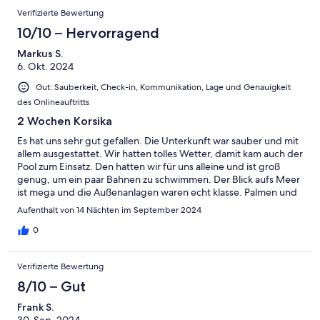
Verifizierte Bewertung
10/10 – Hervorragend
Markus S.
6. Okt. 2024
Gut: Sauberkeit, Check-in, Kommunikation, Lage und Genauigkeit
des Onlineauftritts
2 Wochen Korsika
Es hat uns sehr gut gefallen. Die Unterkunft war sauber und mit
allem ausgestattet. Wir hatten tolles Wetter, damit kam auch der
Pool zum Einsatz. Den hatten wir für uns alleine und ist groß
genug, um ein paar Bahnen zu schwimmen. Der Blick aufs Meer
ist mega und die Außenanlagen waren echt klasse. Palmen und
Oleander, alles schön arrangiert.Die Vermieterin ist sehr nett,
Aufenthalt von 14 Nächten im September 2024
hilfsbereit und aufmerksam. Aber immer im Hintergrund. Die
Auffahrt zur Unterkunft stellt für einen SUV aber ein echtes
0
Problem dar, wir mussten an der Straße parken und auch mit
Einkäufen die ca. 200 Meter echten Steilhang bewältigen.Ein
Verifizierte Bewertung
toller Urlaub.
8/10 – Gut
Frank S.
30. Sep. 2024