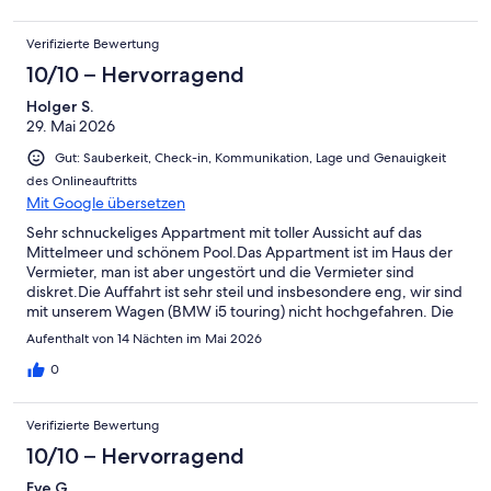
Verifizierte Bewertung
10/10 – Hervorragend
Holger S.
29. Mai 2026
Gut: Sauberkeit, Check-in, Kommunikation, Lage und Genauigkeit
des Onlineauftritts
Mit Google übersetzen
Sehr schnuckeliges Appartment mit toller Aussicht auf das
Mittelmeer und schönem Pool.Das Appartment ist im Haus der
Vermieter, man ist aber ungestört und die Vermieter sind
diskret.Die Auffahrt ist sehr steil und insbesondere eng, wir sind
mit unserem Wagen (BMW i5 touring) nicht hochgefahren. Die
Vermieter haben uns das Gepäck und schwere Einkäufe
Aufenthalt von 14 Nächten im Mai 2026
netterweise hochgefahren. Insgesamt hat es uns sehr gefallen
0
Verifizierte Bewertung
10/10 – Hervorragend
Eve G.