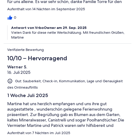
für uns alleine. Es war sehr schön, danke Familie Torre für den
schönen Aufenthalt.
Aufenthalt von 14 Nächten im September 2025
0
Antwort von VrboOwner am 29. Sep. 2025
Vielen Dank für diese nette Wertschätzung. Mit freundlichen Grüßen,
Martine
Verifizierte Bewertung
10/10 – Hervorragend
Werner S.
16. Juli 2025
Gut: Sauberkeit, Check-in, Kommunikation, Lage und Genauigkeit
des Onlineauftritts
1 Woche Juli 2025
Martine hat uns herzlich empfangen und uns ihre gut
ausgestattete , wunderschön gelegene Ferienwohnung
präsentiert. Zur Begrüßung gab es Blumen aus dem Garten,
kaltes Mineralwasser, Canistrelli und sogar Poolhandtücher.Die
Vermieter Martine und Patrick waren sehr hilfsbereit und
jederzeit ansprechbar.Den herrlichen Pool konnten wir alleine
Aufenthalt von 7 Nächten im Juli 2025