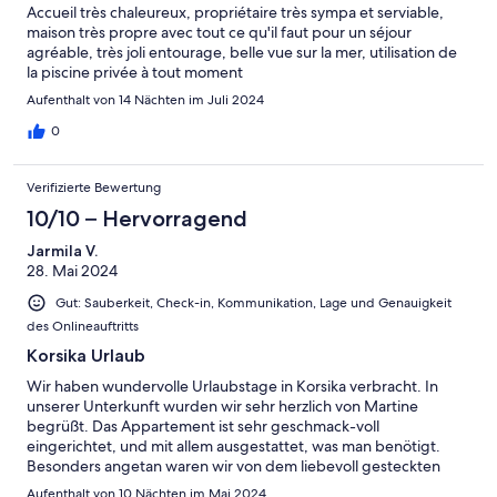
Accueil très chaleureux, propriétaire très sympa et serviable,
maison très propre avec tout ce qu'il faut pour un séjour
agréable, très joli entourage, belle vue sur la mer, utilisation de
la piscine privée à tout moment
Aufenthalt von 14 Nächten im Juli 2024
0
Verifizierte Bewertung
10/10 – Hervorragend
Jarmila V.
28. Mai 2024
Gut: Sauberkeit, Check-in, Kommunikation, Lage und Genauigkeit
des Onlineauftritts
Korsika Urlaub
Wir haben wundervolle Urlaubstage in Korsika verbracht. In
unserer Unterkunft wurden wir sehr herzlich von Martine
begrüßt. Das Appartement ist sehr geschmack-voll
eingerichtet, und mit allem ausgestattet, was man benötigt.
Besonders angetan waren wir von dem liebevoll gesteckten
Blumenbouqet und den wohlschmeckenden regionalen
Aufenthalt von 10 Nächten im Mai 2024