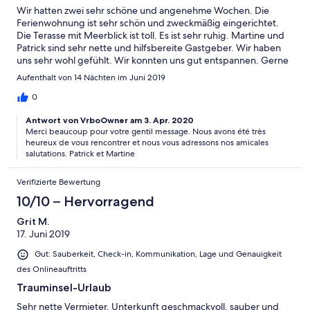
Wir hatten zwei sehr schöne und angenehme Wochen. Die
Ferienwohnung ist sehr schön und zweckmäßig eingerichtet.
Die Terasse mit Meerblick ist toll. Es ist sehr ruhig. Martine und
Patrick sind sehr nette und hilfsbereite Gastgeber. Wir haben
uns sehr wohl gefühlt. Wir konnten uns gut entspannen. Gerne
kommen wir noch einmal wieder. Danke Nous avons passé deux
Aufenthalt von 14 Nächten im Juni 2019
semaines très agréables. L'appartement est très agréable et
fonctionnel. La terrasse avec vue sur la mer est géniale. C'est
0
très calme. Martine et Patrick sont des hôtes très gentils et
Antwort von VrboOwner am 3. Apr. 2020
serviables. Nous nous sommes sentis très à l'aise. Nous
Merci beaucoup pour votre gentil message. Nous avons été très
pourrions bien nous détendre. Nous sommes heureux de
heureux de vous rencontrer et nous vous adressons nos amicales
revenir. Merci
salutations. Patrick et Martine
Verifizierte Bewertung
10/10 – Hervorragend
Grit M.
17. Juni 2019
Gut: Sauberkeit, Check-in, Kommunikation, Lage und Genauigkeit
des Onlineauftritts
Trauminsel-Urlaub
Sehr nette Vermieter, Unterkunft geschmackvoll, sauber und