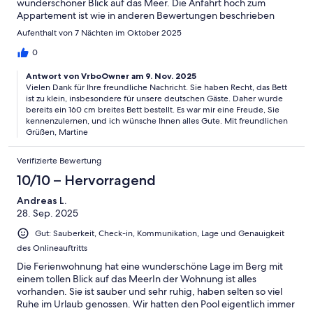
wunderschöner Blick auf das Meer. Die Anfahrt hoch zum
Appartement ist wie in anderen Bewertungen beschrieben
etwas beschwerlich, aber machbar. Wir sind nur am 1. und am
Aufenthalt von 7 Nächten im Oktober 2025
letzten Tag hochgefahren, um das Gepäck ab- und aufzuladen.
Sonst kann man das Auto unten in der Straße parken und geht
0
160 Schritte zu Fuß hoch. Überhaupt kein Problem. Die
Antwort von VrboOwner am 9. Nov. 2025
Vermieterin war überaus freundlich und sehr zuvorkommend.
Vielen Dank für Ihre freundliche Nachricht. Sie haben Recht, das Bett
Kaltes Wasser und Kekse waren ein nettes
ist zu klein, insbesondere für unsere deutschen Gäste. Daher wurde
Willkommensgeschenk. Vielen Dank für deine
bereits ein 160 cm breites Bett bestellt. Es war mir eine Freude, Sie
Gastfreundlichkeit, Martine: Und alles Gute für die Zukunft!
kennenzulernen, und ich wünsche Ihnen alles Gute. Mit freundlichen
Grüßen, Martine
Verifizierte Bewertung
10/10 – Hervorragend
Andreas L.
28. Sep. 2025
Gut: Sauberkeit, Check-in, Kommunikation, Lage und Genauigkeit
des Onlineauftritts
Die Ferienwohnung hat eine wunderschöne Lage im Berg mit
einem tollen Blick auf das MeerIn der Wohnung ist alles
vorhanden. Sie ist sauber und sehr ruhig, haben selten so viel
Ruhe im Urlaub genossen. Wir hatten den Pool eigentlich immer