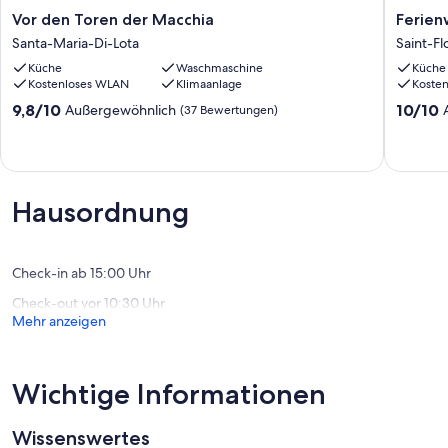
Vor
Ferien
Vor den Toren der Macchia
Ferien
den
-
Santa-Maria-Di-Lota
Saint-Fl
Toren
Saint
Küche
Waschmaschine
Küche
der
Florent
Kostenloses WLAN
Klimaanlage
Koste
Macchia
Saint-
Santa-
Florent
9.8
10.0
9,8/10
10/10
Außergewöhnlich
(37 Bewertungen)
Maria-
von
von
Di-
10,
10,
Lota
Außergewöhnlich,
Außerge
(37
(77
Bewertungen)
Bewert
Hausordnung
Check-in ab 15:00 Uhr
Check-out vor 10:30 Uhr
Mehr anzeigen
Wichtige Informationen
Wissenswertes