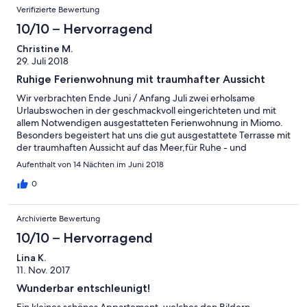
Verifizierte Bewertung
10/10 – Hervorragend
Christine M.
29. Juli 2018
Ruhige Ferienwohnung mit traumhafter Aussicht
Wir verbrachten Ende Juni / Anfang Juli zwei erholsame
Urlaubswochen in der geschmackvoll eingerichteten und mit
allem Notwendigen ausgestatteten Ferienwohnung in Miomo.
Besonders begeistert hat uns die gut ausgestattete Terrasse mit
der traumhaften Aussicht auf das Meer,für Ruhe - und
Erholungssuchende der ideale Ort zur Entspannung. Die
Aufenthalt von 14 Nächten im Juni 2018
Ferienwohnung liegt in einer sehr ruhigen Villensiedlung,
trotzdem sind alle Sehenswürdigkeiten des Caps gut zu
0
erreichen.Der Nachbarort Erbalunga bietet einige Restaurants
und hat viel Flair. Martine Torre ist eine zauberhafte Person, die
Archivierte Bewertung
immer um das Wohl ihrer Gäste bemüht ist. Das Grundstück und
der Pool werden dem Gast mit viel Privatspäre überlassen, wir
10/10 – Hervorragend
haben uns an allen Tagen sehr wohl gefühlt. Die Zufahrt zum
Lina K.
Haus ist für Mitteleuropäer aufregend und
11. Nov. 2017
gewöhnungsbedürftig - da hilft nur "Augen zu und durch"!Wem
das zu stressig ist, kann sein Auto an der unteren Strasse parken,
Wunderbar entschleunigt!
muss dann aber einen kurzen, steilen Fußweg in Kauf nehmen ...
Ein kleines schönes Appartement, welches den Bildern