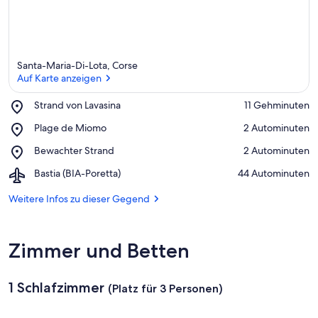
Santa-Maria-Di-Lota, Corse
Auf Karte anzeigen
Place,
Strand von Lavasina
‪11 Gehminuten‬
Strand
Auf Karte anzeigen
Place,
Plage de Miomo
‪2 Autominuten‬
von
Plage
Lavasina
Place,
Bewachter Strand
‪2 Autominuten‬
de
Bewachter
Miomo
Airport,
Bastia (BIA-Poretta)
‪44 Autominuten‬
Strand
Bastia
(BIA-
Weitere Infos zu dieser Gegend
Poretta)
Zimmer und Betten
1 Schlafzimmer
(Platz für 3 Personen)