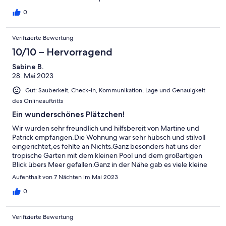
GLC (und auch einen X3) nicht unbedingt geeignet, den Weg
jeden Tag zu nutzen (Parken auf der Straße, ca. 5 Minuten zur
0
Wohnung). Oder ich persönlich bin zu ängstlich :-) . Gerne
jederzeit wieder, wenn Korsika das Urlaubsziel sein sollte.
Verifizierte Bewertung
10/10 – Hervorragend
Sabine B.
28. Mai 2023
Gut: Sauberkeit, Check-in, Kommunikation, Lage und Genauigkeit
des Onlineauftritts
Ein wunderschönes Plätzchen!
Wir wurden sehr freundlich und hilfsbereit von Martine und
Patrick empfangen.Die Wohnung war sehr hübsch und stilvoll
eingerichtet,es fehlte an Nichts.Ganz besonders hat uns der
tropische Garten mit dem kleinen Pool und dem großartigen
Blick übers Meer gefallen.Ganz in der Nähe gab es viele kleine
Restaurants und Märkte.Abends konnten wir auf der Terrasse
Aufenthalt von 7 Nächten im Mai 2023
die Ruhe und den Sternenhimmel genießen.
0
Verifizierte Bewertung