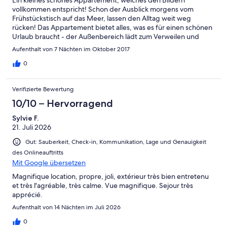
Uns hat der erstmalige Aufenthalt auf Korsika begeistert - die
vollkommen entspricht! Schon der Ausblick morgens vom
Wohnung bekommt eine uneingeschränkte Empfehlung, für
Frühstückstisch auf das Meer, lassen den Alltag weit weg
den Aufenthalt von zwei Personen, von uns ! Vielen Dank an
rücken! Das Appartement bietet alles, was es für einen schönen
Patrick und Martine Torre
Urlaub braucht - der Außenbereich lädt zum Verweilen und
Entspannen ein. Martine und Patrick haben uns sehr herzlich
Aufenthalt von 7 Nächten im Oktober 2017
empfangen und dafür gesorgt, dass wir uns von ersten Moment
an wohl und willkommen gefühlt haben! Danke!!! Da Miomo
0
etwas außerhalb liegt, ist ein Auto unbedingt erforderlich. So
können auch all die schönen Orte in der Umgebung gut erreicht
Verifizierte Bewertung
und erkundet werden!
10/10 – Hervorragend
Sylvie F.
21. Juli 2026
Gut: Sauberkeit, Check-in, Kommunikation, Lage und Genauigkeit
des Onlineauftritts
Mit Google übersetzen
Magnifique location, propre, joli, extérieur très bien entretenu
et très l'agréable, très calme. Vue magnifique. Sejour très
apprécié.
Aufenthalt von 14 Nächten im Juli 2026
0