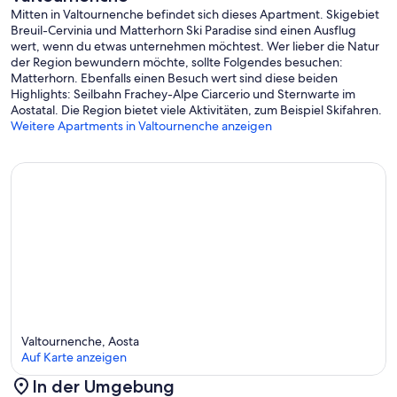
Mitten in Valtournenche befindet sich dieses Apartment. Skigebiet
• Second bedroom with two single beds convertible into a double
Breuil-Cervinia und Matterhorn Ski Paradise sind einen Ausflug
bed
wert, wenn du etwas unternehmen möchtest. Wer lieber die Natur
der Region bewundern möchte, sollte Folgendes besuchen:
• Third bedroom with two single beds
Matterhorn. Ebenfalls einen Besuch wert sind diese beiden
Highlights: Seilbahn Frachey-Alpe Ciarcerio und Sternwarte im
• Storage area with washing machine
Aostatal. Die Region bietet viele Aktivitäten, zum Beispiel Skifahren.
Weitere Apartments in Valtournenche anzeigen
• Fully bathroom with shower
Valtournenche, Aosta
Auf Karte anzeigen
In der Umgebung