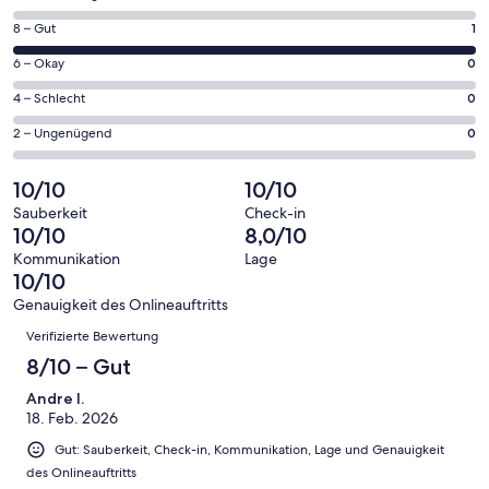
neuen
von
Fenster
1
8 – Gut
1
insgesamt
geöffnet
von
1
0
6 – Okay
0
insgesamt
Gästebewertungen
von
1
0
4 – Schlecht
0
haben
insgesamt
Gästebewertungen
von
eine
1
0
2 – Ungenügend
0
haben
insgesamt
Bewertung
Gästebewertungen
von
eine
1
von
haben
insgesamt
10/10
10/10
Bewertung
Gästebewertungen
10
eine
1
von
haben
Sauberkeit
Check-in
-
Bewertung
Gästebewertungen
10/10
8,0/10
8
eine
Hervorragend
von
haben
-
Bewertung
Kommunikation
Lage
6
eine
10/10
Gut
von
-
Bewertung
4
Genauigkeit des Onlineauftritts
Okay
von
Bewertungen
-
Verifizierte Bewertung
2
Schlecht
-
8/10 – Gut
Ungenügend
Andre I.
18. Feb. 2026
Gut: Sauberkeit, Check-in, Kommunikation, Lage und Genauigkeit
des Onlineauftritts