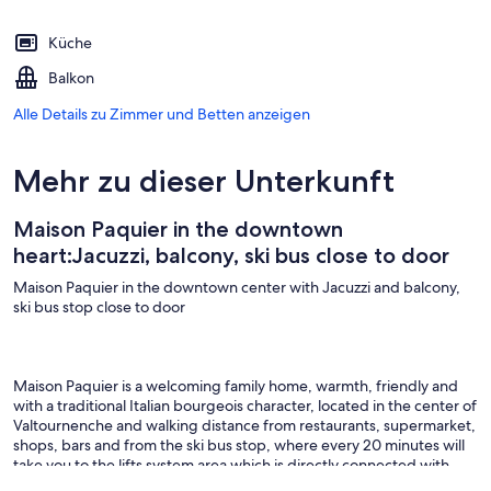
Küche
Balkon
Alle Details zu Zimmer und Betten anzeigen
Mehr zu dieser Unterkunft
Maison Paquier in the downtown
heart:Jacuzzi, balcony, ski bus close to door
Maison Paquier in the downtown center with Jacuzzi and balcony,
ski bus stop close to door
Maison Paquier is a welcoming family home, warmth, friendly and
with a traditional Italian bourgeois character, located in the center of
Valtournenche and walking distance from restaurants, supermarket,
shops, bars and from the ski bus stop, where every 20 minutes will
take you to the lifts system area which is directly connected with
Cervinia and Zermatt slopes (Switzerland) with over 350 km of