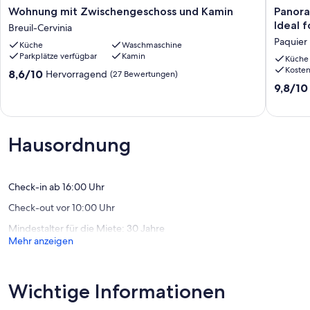
Wohnung
Panoram
apartment.
Wohnung mit Zwischengeschoss und Kamin
Panora
mit
Attic
Ideal f
Breuil-Cervinia
Zwischengeschoss
in
Paquier
Küche
Waschmaschine
und
the
Parkplätze verfügbar
Kamin
Kamin
Heart
Küche
Services included
Koste
Breuil-
of
8.6
8,6/10
Hervorragend
(27 Bewertungen)
Cervinia
Valtour
• Luxury accommodation for 6 guests
von
9.8
9,8/10
-
10,
von
Ideal
• Exclusive use of the apartment and its facilities
Hervorragend,
10,
for
(27
Außerge
Families
• Assistance staff 24/ 7
Bewertungen)
(16
Hausordnung
&
Bewert
Friends
• Premium bed linen and cotton towel
Paquier
• Final cleaning
Check-in ab 16:00 Uhr
Check-out vor 10:00 Uhr
• Bathroom products and slippers
Mindestalter für die Miete: 30 Jahre
• Hairdryers in every bathroom
Mehr anzeigen
• Unlimited WiFi
• Electricity and winter Heating (summer heating available on extra
Wichtige Informationen
payment)