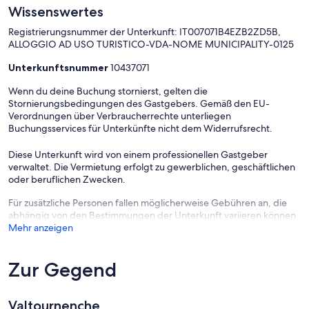
Wissenswertes
• Private car park at 400 metres from the apartment
Registrierungsnummer der Unterkunft: IT007071B4EZB2ZD5B,
ALLOGGIO AD USO TURISTICO-VDA-NOME MUNICIPALITY-0125
Service on request, not included:
Unterkunftsnummer
10437071
• Transfer Services form the Airport
Wenn du deine Buchung stornierst, gelten die
Stornierungsbedingungen des Gastgebers. Gemäß den EU-
• In house dinner
Verordnungen über Verbraucherrechte unterliegen
Buchungsservices für Unterkünfte nicht dem Widerrufsrecht.
Diese Unterkunft wird von einem professionellen Gastgeber
Features
verwaltet. Die Vermietung erfolgt zu gewerblichen, geschäftlichen
oder beruflichen Zwecken.
• Entrance from the street level to the 2nd floor without lift
Für zusätzliche Personen fallen möglicherweise Gebühren an, die
• Large living room with dining area for 6 people and exit to the
abhängig von den Bestimmungen der Unterkunft variieren können.
balcony
Mehr anzeigen
• Large kitchen equipped with oven, dishwasher and large two-
door fridge
Zur Gegend
• First main bedroom with double bed, large walk-in closet and
ensuite fully bathroom with Jacuzzi and shower
Valtournenche