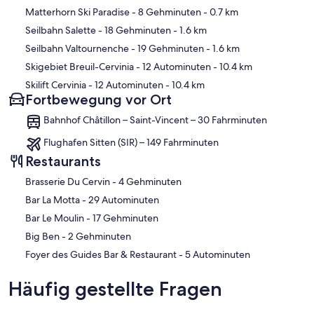
Karte
Matterhorn Ski Paradise
- 8 Gehminuten
- 0.7 km
Seilbahn Salette
- 18 Gehminuten
- 1.6 km
Seilbahn Valtournenche
- 19 Gehminuten
- 1.6 km
Skigebiet Breuil-Cervinia
- 12 Autominuten
- 10.4 km
Skilift Cervinia
- 12 Autominuten
- 10.4 km
Fortbewegung vor Ort
Bahnhof Châtillon – Saint-Vincent – 30 Fahrminuten
Flughafen Sitten (SIR) – 149 Fahrminuten
Restaurants
‪Brasserie Du Cervin - ‬4 Gehminuten
‪Bar La Motta - ‬29 Autominuten
‪Bar Le Moulin - ‬17 Gehminuten
‪Big Ben - ‬2 Gehminuten
‪Foyer des Guides Bar & Restaurant - ‬5 Autominuten
Häufig gestellte Fragen