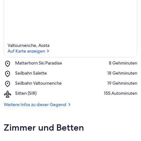
Valtournenche, Aosta
Auf Karte anzeigen
Place,
Matterhorn Ski Paradise
‪8 Gehminuten‬
Matterhorn
Auf Karte anzeigen
Place,
Seilbahn Salette
‪18 Gehminuten‬
Ski
Seilbahn
Paradise
Place,
Seilbahn Valtournenche
‪19 Gehminuten‬
Salette
Seilbahn
Airport,
Sitten (SIR)
‪155 Autominuten‬
Valtournenche
Sitten
(SIR)
Weitere Infos zu dieser Gegend
Zimmer und Betten