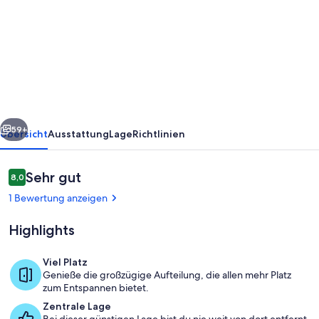
Maison
Paquier
in
the
downtown
heart:Jacuzzi,
rück
Weiter
balcony,
59+
Übersicht
Ausstattung
Lage
Richtlinien
ski
bus
Bewertungen
Sehr gut
8,0
8,0 von 10.
close
1 Bewertung anzeigen
to
Highlights
door
Viel Platz
Genieße die großzügige Aufteilung, die allen mehr Platz
Zimmer
zum Entspannen bietet.
Zentrale Lage