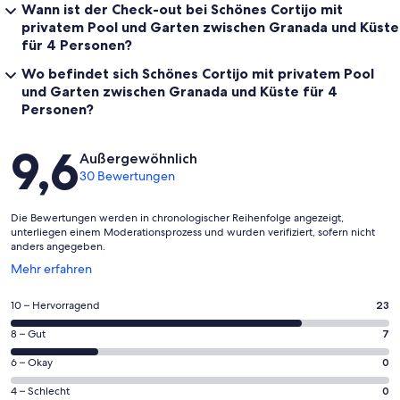
Wann ist der Check-out bei Schönes Cortijo mit
privatem Pool und Garten zwischen Granada und Küste
für 4 Personen?
Wo befindet sich Schönes Cortijo mit privatem Pool
und Garten zwischen Granada und Küste für 4
Personen?
Bewertungen
9,6
Außergewöhnlich
30 Bewertungen
Die Bewertungen werden in chronologischer Reihenfolge angezeigt,
unterliegen einem Moderationsprozess und wurden verifiziert, sofern nicht
anders angegeben.
Wird
Mehr erfahren
in
einem
23
10 – Hervorragend
23
neuen
von
Fenster
7
8 – Gut
7
insgesamt
geöffnet
von
30
0
6 – Okay
0
insgesamt
Gästebewertungen
von
30
0
4 – Schlecht
0