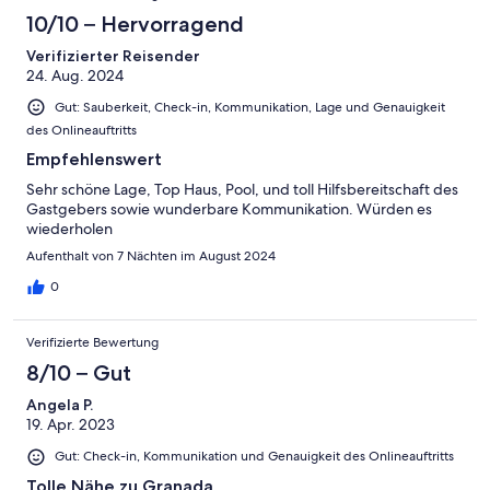
lovely village to visit in its own right, including for mountain
10/10 – Hervorragend
walks). Last but not least, Hermy, Antonio and family are
Verifizierter Reisender
excellent hosts: they're friendly and attentive but also go out of
24. Aug. 2024
their way to enable you to enjoy your holiday in peace too.
¡Gracias por todo!
Gut: Sauberkeit, Check-in, Kommunikation, Lage und Genauigkeit
des Onlineauftritts
Empfehlenswert
Sehr schöne Lage, Top Haus, Pool, und toll Hilfsbereitschaft des
Gastgebers sowie wunderbare Kommunikation. Würden es
wiederholen
Aufenthalt von 7 Nächten im August 2024
0
Verifizierte Bewertung
8/10 – Gut
Angela P.
19. Apr. 2023
Gut: Check-in, Kommunikation und Genauigkeit des Onlineauftritts
Tolle Nähe zu Granada