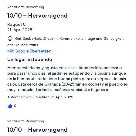
Verifizierte Bewertung
10/10 – Hervorragend
Raquel C.
21. Apr. 2025
Gut: Sauberkeit, Check-in, Kommunikation, Lage und Genauigkeit
des Onlineauftritts
Mit Google übersetzen
Un lugar estupendo
Hemos estado muy agusto en la casa, tiene todo lo necesario
para pasar unos días, el jardín es estupendo y la piscina aunque
no la hemos utilizado tiene buena pinta para otra época de más
calor. Está cerca de Granada (20-25min en coche) y el pueblo es
muy tranquilo. Todas las mañanas venían 4 o 5 gatos a
saludarnos que se ve que viven por las inmediaciones, en
Aufenthalt von 3 Nächten im April 2025
definitiva un sitio muy tranquilo y recomendable.
0
Verifizierte Bewertung
10/10 – Hervorragend