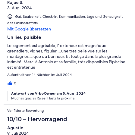
Rajae S.
3. Aug. 2024
Gut: Sauberkeit, Check-in, Kommunikation, Lage und Genauigkeit
des Onlineauftritts
Mit Google übersetzen
Un lieu paisible
Le logement est agréable, l' exterieur est magnifique,
grenadiers, vignes, figuier....une tres belle vue sur les
montagnes....que du bonheur. Et tout ça dans la plus grande
intimité. Merci à Antonio et sa famille, très disponibles Pipiscine
est entretenue
Aufenthalt von 14 Nächten im Juli 2024
0
Antwort von VrboOwner am 5. Aug. 2024
Muchas gracias Rajae! Hasta la próxima!
Verifizierte Bewertung
10/10 – Hervorragend
Agustin L.
9. Juli 2024