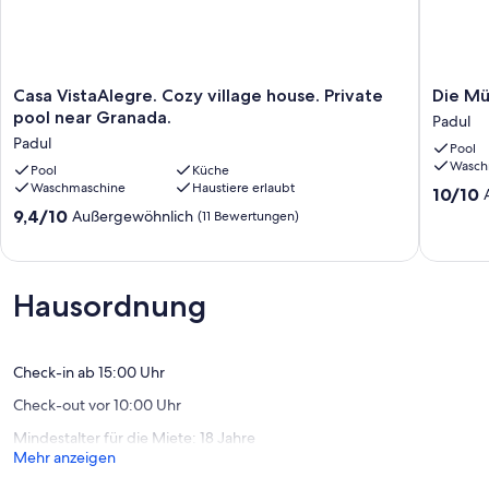
Casa
Die
Casa VistaAlegre. Cozy village house. Private
Die Mü
VistaAlegre.
Mühlen
pool near Granada.
Padul
Cozy
von
Padul
Pool
village
Padul
Wasch
house.
Pool
Küche
Padul
Waschmaschine
Haustiere erlaubt
Private
10.0
10/10
pool
von
9.4
9,4/10
Außergewöhnlich
(11 Bewertungen)
near
10,
von
Granada.
Außerge
10,
Padul
(60
Außergewöhnlich,
Bewert
(11
Hausordnung
Bewertungen)
Check-in ab 15:00 Uhr
Check-out vor 10:00 Uhr
Mindestalter für die Miete: 18 Jahre
Mehr anzeigen