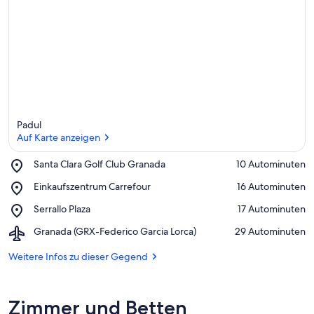
Padul
Auf Karte anzeigen
Place,
Santa Clara Golf Club Granada
‪10 Autominuten‬
Santa
Auf Karte anzeigen
Place,
Einkaufszentrum Carrefour
‪16 Autominuten‬
Clara
Einkaufszentrum
Golf
Place,
Serrallo Plaza
‪17 Autominuten‬
Carrefour
Club
Serrallo
Granada
Airport,
Granada (GRX-Federico Garcia Lorca)
‪29 Autominuten‬
Plaza
Granada
(GRX-
Weitere Infos zu dieser Gegend
Federico
Garcia
Lorca)
Zimmer und Betten