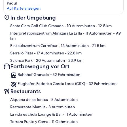
Padul
Auf Karte anzeigen
In der Umgebung
Karte
Santa Clara Golf Club Granada
- 10 Autominuten
- 12.5 km
Interpretationszentrum Almazara La Erilla
- 11 Autominuten
- 9.9
km
Einkaufszentrum Carrefour
- 16 Autominuten
- 21.5 km
Serrallo Plaza
- 17 Autominuten
- 22.8 km
Science Park
- 20 Autominuten
- 23.9 km
Fortbewegung vor Ort
Bahnhof Granada – 32 Fahrminuten
Flughafen Federico Garcia Lorca (GRX) – 32 Fahrminuten
Restaurants
‪Alqueria de los lentos - ‬8 Autominuten
‪Restaurante Mamut - ‬3 Autominuten
‪La vida es chula Lounge & Bar - ‬11 Autominuten
‪Terraza Punto y Coma - ‬11 Gehminuten