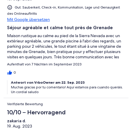
Gut: Sauberkeit, Check-in, Kommunikation, Lage und Genauigkeit
des Onlineauftritts
Mit Google übersetzen
Séjour agréable et calme tout près de Grenade
Maison rustique au calme au pied de la Sierra Nevada avec un
extérieur agréable, une grande piscine à l'abri des regards, un
parking pour 2 véhicules, le tout étant situé à une vingtaine de
minutes de Grenade, bien pratique pour y effectuer plusieurs
visites en quelques jours. Très bonne communication avec les
propriétaires qui savent restés discrets et arrangeants.
Aufenthalt von 7 Nächten im September 2023
0
Antwort von VrboOwner am 22. Sep. 2023
Muchas gracias por tu comentario! Aquí estamos para cuando queráis.
Un cordial saludo
Verifizierte Bewertung
10/10 – Hervorragend
zakaria d.
19. Aug. 2023