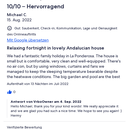
10/10 – Hervorragend
Michael C.
15. Aug. 2022
Gut: Sauberkeit, Check-in, Kommunikation, Lage und Genauigkeit
des Onlineauftritts
Mit Google übersetzen
Relaxing fortnight in lovely Andalucian house
We had a fantastic family holiday in La Ponderosa. The house is
small but is comfortable, very clean and well-equipped. There's
no air con, but by using windows, curtains and fans we
managed to keep the sleeping temperature bearable despite
the heatwave conditions. The big garden and pool are the best
features of the house. We spent many happy hours playing,
Aufenthalt von 13 Nächten im Juli 2022
relaxing and eating outside, enjoying the views over the
mountains and valleys. The whole garden area is a lovely green
0
oasis which is totally private and secluded. We considered
Antwort von VrboOwner am 4. Sep. 2022
staying on the coast for this holiday but are glad we decided to
Hello Michael, thank you for your kind words!. We really appreciate it
stay further inland. The Lecrin Valley is beautiful and peaceful,
and we are glad you had such a nice time. We hope to see you again! :)
and Padul is near the amazing city of Granada and the
Hermy
mountains, but still within easy reach of the beaches of the
Costa Tropical. There are plenty of amenities in Padul, and a
Verifizierte Bewertung
bigger supermarket a short drive away in Niguelas (which is a