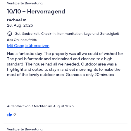
Verifizierte Bewertung
10/10 – Hervorragend
rachael m.
28. Aug. 2025
Gut: Sauberkeit, Check-in, Kommunikation, Lage und Genauigkeit
des Onlineauftritts
Mit Google übersetzen
Had a fantastic stay. The property was all we could of wished for.
The pool is fantastic and maintained and cleaned to a high
standard. The house had all we needed. Outdoor area was a
highlight and opted to stay in and eat more nights to make the
most of the lovely outdoor area. Granada is only 20minutes
away. We hired a car and also visited Salobrena which was a
lovely beach resort. Nearby village of Niguellas also worth a trip
and had a lovely meal overlooking the hills. Our favourite day
was visiting nearby Sierra Nevada and getting the gondola and
chairlifts where we could cool off from the heat wave.The hosts
were very friendly and helpful if need be. Would reccomend.
Aufenthalt von 7 Nächten im August 2025
Thankyou for a great stay!
0
Verifizierte Bewertung