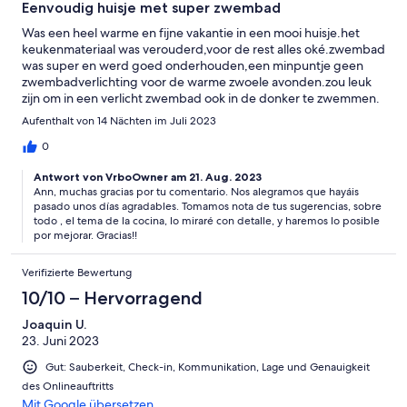
Eenvoudig huisje met super zwembad
Was een heel warme en fijne vakantie in een mooi huisje.het
keukenmateriaal was verouderd,voor de rest alles oké.zwembad
was super en werd goed onderhouden,een minpuntje geen
zwembadverlichting voor de warme zwoele avonden.zou leuk
zijn om in een verlicht zwembad ook in de donker te zwemmen.
Aufenthalt von 14 Nächten im Juli 2023
0
Antwort von VrboOwner am 21. Aug. 2023
Ann, muchas gracias por tu comentario. Nos alegramos que hayáis
pasado unos días agradables. Tomamos nota de tus sugerencias, sobre
todo , el tema de la cocina, lo miraré con detalle, y haremos lo posible
por mejorar. Gracias!!
Verifizierte Bewertung
10/10 – Hervorragend
Joaquin U.
23. Juni 2023
Gut: Sauberkeit, Check-in, Kommunikation, Lage und Genauigkeit
des Onlineauftritts
Mit Google übersetzen