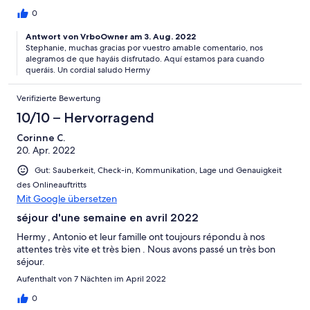
0
Antwort von VrboOwner am 3. Aug. 2022
Stephanie, muchas gracias por vuestro amable comentario, nos
alegramos de que hayáis disfrutado. Aquí estamos para cuando
queráis. Un cordial saludo Hermy
Verifizierte Bewertung
10/10 – Hervorragend
Corinne C.
20. Apr. 2022
Gut: Sauberkeit, Check-in, Kommunikation, Lage und Genauigkeit
des Onlineauftritts
Mit Google übersetzen
séjour d'une semaine en avril 2022
Hermy , Antonio et leur famille ont toujours répondu à nos
attentes très vite et très bien . Nous avons passé un très bon
séjour.
Aufenthalt von 7 Nächten im April 2022
0