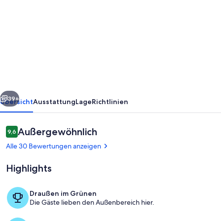
von
Schönes
Cortijo
mit
privatem
Pool
und
rück
Weiter
Garten
39+
Übersicht
Ausstattung
Lage
Richtlinien
zwischen
Granada
Bewertungen
Außergewöhnlich
9,6
9,6 von 10.
und
Alle 30 Bewertungen anzeigen
Küste
Highlights
für
4
Draußen im Grünen
Personen
Die Gäste lieben den Außenbereich hier.
Pool