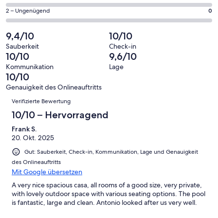
haben
insgesamt
Gästebewertungen
von
eine
30
0
2 – Ungenügend
0
haben
insgesamt
Bewertung
Gästebewertungen
von
eine
30
von
haben
insgesamt
9,4/10
10/10
Bewertung
Gästebewertungen
10
eine
30
von
haben
Sauberkeit
Check-in
-
Bewertung
Gästebewertungen
10/10
9,6/10
8
eine
Hervorragend
von
haben
-
Bewertung
Kommunikation
Lage
6
eine
10/10
Gut
von
-
Bewertung
4
Genauigkeit des Onlineauftritts
Okay
von
Bewertungen
-
Verifizierte Bewertung
2
Schlecht
-
10/10 – Hervorragend
Ungenügend
Frank S.
20. Okt. 2025
Gut: Sauberkeit, Check-in, Kommunikation, Lage und Genauigkeit
des Onlineauftritts
Mit Google übersetzen
A very nice spacious casa, all rooms of a good size, very private,
with lovely outdoor space with various seating options. The pool
is fantastic, large and clean. Antonio looked after us very well.