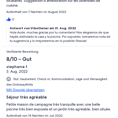
locataires. Suggestion d’amélioration sur les ustensiles de
cuisine.
Aufenthalt von 7 Nächten im August 2022
0
Antwort von VrboOwner am 31. Aug. 2022
Hola Aude, muchas gracias por tu comentario! Nos alegramos de que
hayáis disfrutado la casa y la piscina. Por supuesto, tomaremos nota de
tu sugerencia y lo mejoraremos en lo posible! Gracias!
Verifizierte Bewertung
8/10 – Gut
stephanie f.
3. Aug. 2022
Gut: Sauberkeit, Check-in, Kommunikation, Lage und Genauigkeit
des Onlineauftritts
Mit Google übersetzen
Séjour très agréable
Petite maison de campagne très tranquille avec une belle
piscine très bien exposée et un jardin très agréable, bien située.
Aufenthalt von 14 Nächten im Juli 2022