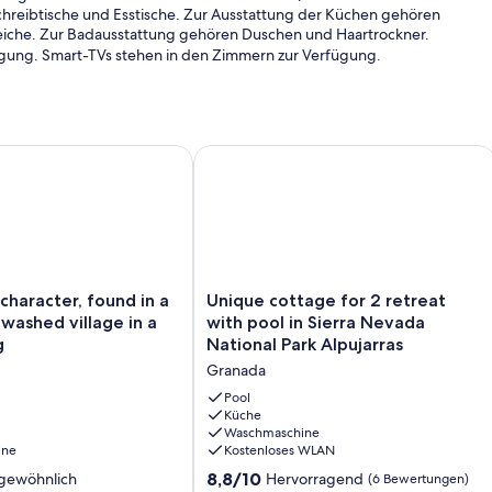
hreibtische und Esstische. Zur Ausstattung der Küchen gehören
reiche. Zur Badausstattung gehören Duschen und Haartrockner.
fügung. Smart-TVs stehen in den Zimmern zur Verfügung.
 Terrasse und WLAN
racter, found in a small white washed village in a rural settin
Unique cottage for 2 retreat with poo
Unique
character, found in a
Unique cottage for 2 retreat
cottage
 washed village in a
with pool in Sierra Nevada
for
g
National Park Alpujarras
2
Granada
retreat
with
Pool
pool
Küche
Waschmaschine
in
ine
Kostenloses WLAN
Sierra
Nevada
8.8
8,8/10
gewöhnlich
Hervorragend
(6 Bewertungen)