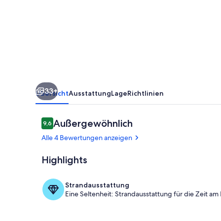
33+
Übersicht
Ausstattung
Lage
Richtlinien
Bewertungen
Außergewöhnlich
9,6
9,6 von 10.
Alle 4 Bewertungen anzeigen
Highlights
Innenbereic
Strandausstattung
Eine Seltenheit: Strandausstattung für die Zeit am