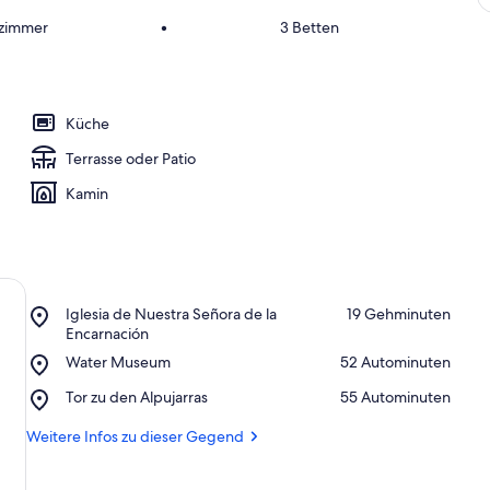
fzimmer
•
3 Betten
Küche
Terrasse oder Patio
Kamin
Place,
Iglesia de Nuestra Señora de la
‪19 Gehminuten‬
Iglesia
Encarnación
de
Place,
Water Museum
‪52 Autominuten‬
Nuestra
Water
Señora
Place,
Tor zu den Alpujarras
‪55 Autominuten‬
Museum
de
Tor
la
zu
Weitere Infos zu dieser Gegend
Encarnación
den
Alpujarras