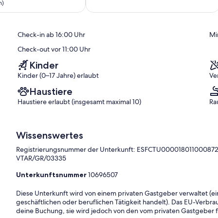
National
von
n)
Park
10,
Alpujarras
ich,
Hervorragend,
Granada
(6
Check-in ab 16:00 Uhr
Mi
)
Bewertungen)
Check-out vor 11:00 Uhr
Kinder
Kinder (0–17 Jahre) erlaubt
Ve
Haustiere
Haustiere erlaubt (insgesamt maximal 10)
Ra
Wissenswertes
Registrierungsnummer der Unterkunft: ESFCTU00001801100
VTAR/GR/03335
Unterkunftsnummer
10696507
Diese Unterkunft wird von einem privaten Gastgeber verwaltet (ein
geschäftlichen oder beruflichen Tätigkeit handelt). Das EU-Verbrauc
deine Buchung, sie wird jedoch von den vom privaten Gastgeber