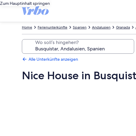
Zum Hauptinhalt springen
Home
Ferienunterkünfte
Spanien
Andalusien
Granada
Wo soll’s hingehen?
Alle Unterkünfte anzeigen
Nice House in Busquist
Fotogalerie
von
Nice
House
in
Busquistar