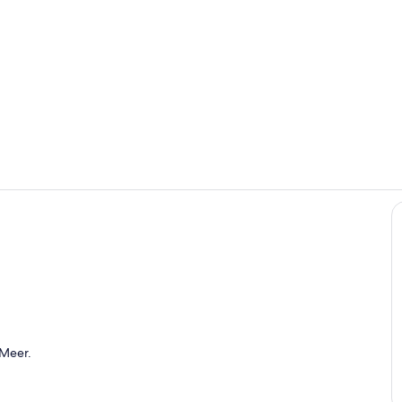
Außenberei
Innenbereic
h
 Meer.