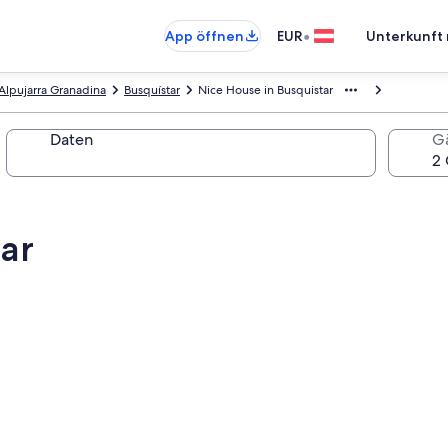
•
App öffnen
EUR
Unterkunft 
Alpujarra Granadina
Busquístar
Nice House in Busquistar
Daten
G
ar