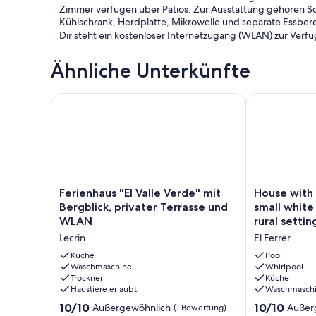
Zimmer verfügen über Patios. Zur Ausstattung gehören Sc
Kühlschrank, Herdplatte, Mikrowelle und separate Essbe
Dir steht ein kostenloser Internetzugang (WLAN) zur Ver
Ähnliche Unterkünfte
Ferienhaus "El Valle Verde" mit Bergblick, privater
House with cha
Ferienhaus
House
Ferienhaus "El Valle Verde" mit
House with 
"El
with
Bergblick, privater Terrasse und
small white
Valle
character,
WLAN
rural settin
Verde"
found
Lecrin
El Ferrer
mit
in
Bergblick,
a
Küche
Pool
privater
Waschmaschine
small
Whirlpool
Trockner
Küche
Terrasse
white
Haustiere erlaubt
Waschmasch
und
washed
WLAN
village
10.0
10.0
10/10
10/10
Außergewöhnlich
Außer
(1 Bewertung)