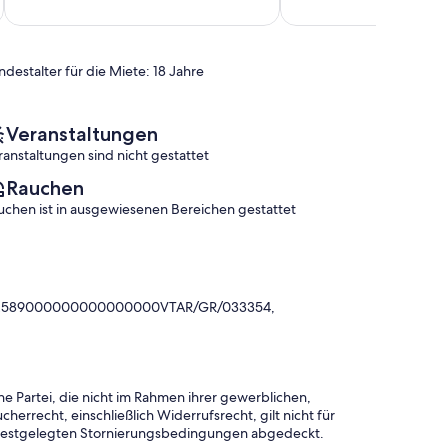
10,
(11
Außergewöhnlich,
Bewertungen)
(15
Bewertungen)
ndestalter für die Miete: 18 Jahre
Veranstaltungen
ranstaltungen sind nicht gestattet
Rauchen
uchen ist in ausgewiesenen Bereichen gestattet
0872589000000000000000VTAR/GR/033354,
e Partei, die nicht im Rahmen ihrer gewerblichen,
herrecht, einschließlich Widerrufsrecht, gilt nicht für
 festgelegten Stornierungsbedingungen abgedeckt.