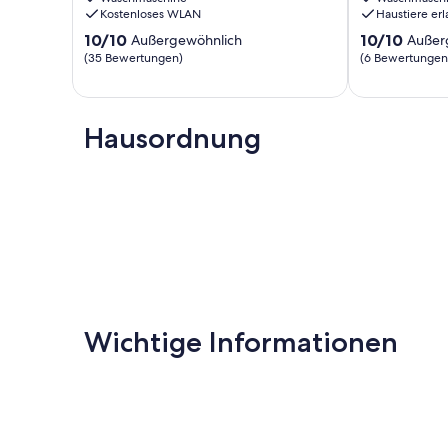
Poreč
sauna
Kostenloses WLAN
Haustiere erl
entfernt
Rovinjsko
10.0
10.0
Baderna
10/10
Selo
10/10
Außergewöhnlich
Außer
von
von
(35 Bewertungen)
(6 Bewertungen
10,
10,
Außergewöhnlich,
Außergewöhnl
(35
(6
Bewertungen)
Bewertungen
Hausordnung
Wichtige Informationen