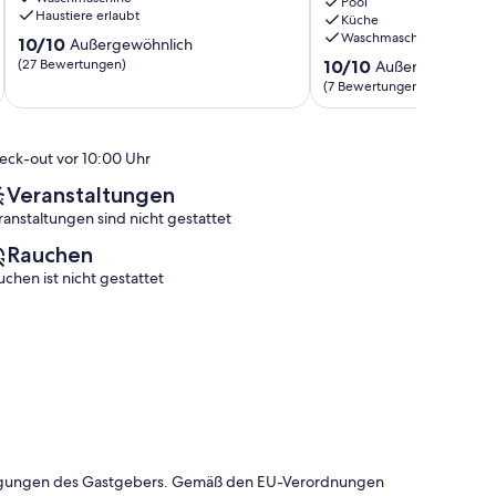
Poreč
und
Pool
Haustiere erlaubt
Küche
Pool
Waschmaschine
10.0
10/10
für
Außergewöhnlich
von
bis
10.0
(27 Bewertungen)
10/10
Außergewöhnlic
10,
zu
von
(7 Bewertungen)
Außergewöhnlich,
9
10,
(27
Gäste
Außergewöhnlich,
Bewertungen)
Bužanija
(7
eck-out vor 10:00 Uhr
Bewertungen)
Veranstaltungen
ranstaltungen sind nicht gestattet
Rauchen
uchen ist nicht gestattet
dingungen des Gastgebers. Gemäß den EU-Verordnungen