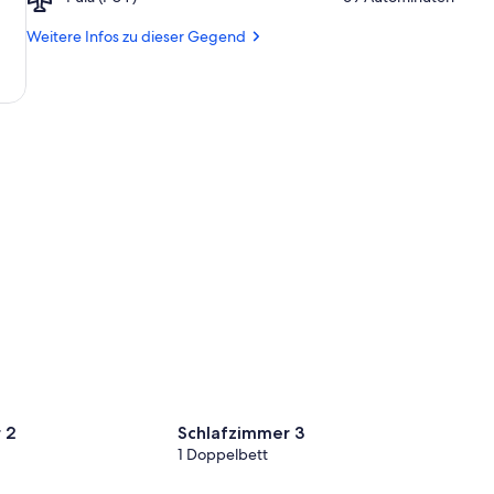
Pula
Poreč
(PUY)
Weitere Infos zu dieser Gegend
 2
Schlafzimmer 3
1 Doppelbett