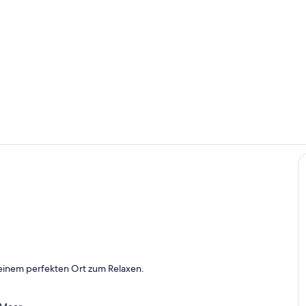
Innenbereic
Speisen im F
einem perfekten Ort zum Relaxen.