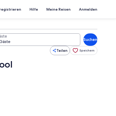
registrieren
Hilfe
Meine Reisen
Anmelden
äste
Suchen
Teilen
Speichern
ool