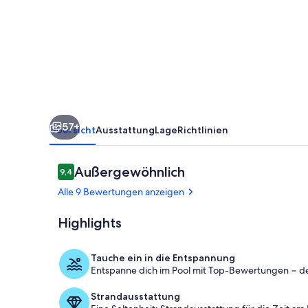
Nähe
von
Porec
mit
beheiztem
Pool
57+
Übersicht
Ausstattung
Lage
Richtlinien
Bewertungen
Außergewöhnlich
9,4
9,4 von 10.
Alle 9 Bewertungen anzeigen
Highlights
Pool
Tauche ein in die Entspannung
Entspanne dich im Pool mit Top-Bewertungen − d
Strandausstattung