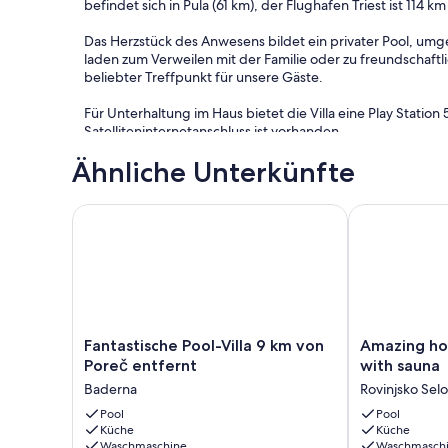
befindet sich in Pula (61 km), der Flughafen Triest ist 114 km
Das Herzstück des Anwesens bildet ein privater Pool, umge
laden zum Verweilen mit der Familie oder zu freundschaftli
beliebter Treffpunkt für unsere Gäste.
Für Unterhaltung im Haus bietet die Villa eine Play Station
Satelliteninternetanschluss ist vorhanden.
Ähnliche Unterkünfte
Die Villa Artist verfügt über 4 Schlafzimmer und 5 Badez
voll ausgestattete Küche, ein Badezimmer und ein Schla
Obergeschoss befinden sich drei weitere Schlafzimmer: 
Fantastische Pool-Villa 9 km von Poreč entfernt
Amazing home 
zwei Einzelbetten. Alle Schlafzimmer sind mit Fernsehern 
Ein fünftes Badezimmer mit Waschmaschine befindet sich 
ins Haus gehen zu müssen.
Draußen erwartet Sie eine Grünfläche mit Olivenbäumen s
Fantastische
Amazing
Fantastische Pool-Villa 9 km von
Amazing hom
Die Villa Artist ist nur eine kurze Autofahrt von Porečs 
Pool-
home
Poreč entfernt
with sauna
entfernt. Besuchen Sie auch die nur 4,2 km entfernte Ba
Villa
in
Baderna
Rovinjsko Selo
9
Rovinjsko
km
Pool
Selo
Pool
Küche
Küche
von
with
Waschmaschine
Waschmasch