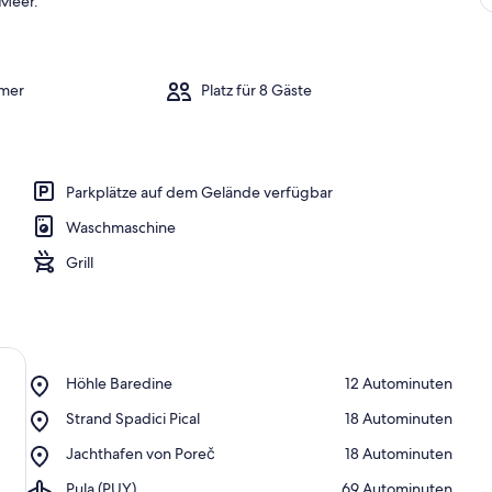
 Meer.
mer
Platz für 8 Gäste
Parkplätze auf dem Gelände verfügbar
Waschmaschine
Grill
Place,
Höhle Baredine
‪12 Autominuten‬
Höhle
Place,
Strand Spadici Pical
‪18 Autominuten‬
Baredine
Strand
Place,
Jachthafen von Poreč
‪18 Autominuten‬
Spadici
Jachthafen
Pical
Airport,
Pula (PUY)
‪69 Autominuten‬
von