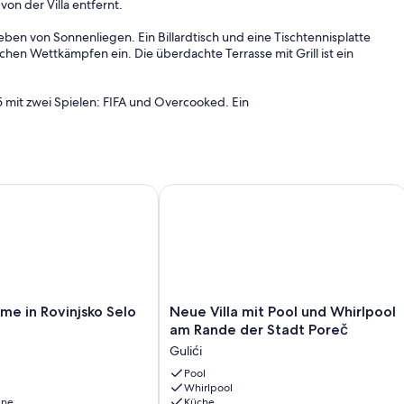
 von der Villa entfernt.
ben von Sonnenliegen. Ein Billardtisch und eine Tischtennisplatte
chen Wettkämpfen ein. Die überdachte Terrasse mit Grill ist ein
 5 mit zwei Spielen: FIFA und Overcooked. Ein
immer. Im Erdgeschoss befinden sich ein helles Wohnzimmer, eine
fzimmer mit Doppelbett und eigenem Badezimmer. Im
zwei mit Doppelbetten und eigenem Badezimmer und eines mit
in Rovinjsko Selo with sauna
Neue Villa mit Pool und Whirlpool a
und Moskitonetzen an allen Fenstern ausgestattet.
im Außenbereich am Pool, sodass Sie sich erfrischen können, ohne
owie drei private Außenparkplätze.
Neue
e in Rovinjsko Selo
Neue Villa mit Pool und Whirlpool
berühmter Euphrasius-Basilika, einem UNESCO-Weltkulturerbe,
Villa
am Rande der Stadt Poreč
redine-Höhle oder den 9 km entfernten Aquapark Aquacolors.
mit
Gulići
Pool
und
Pool
Whirlpool
Whirlpool
ine
Küche