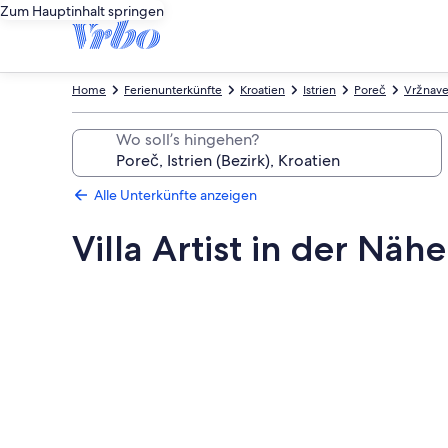
Zum Hauptinhalt springen
Home
Ferienunterkünfte
Kroatien
Istrien
Poreč
Vržnave
Wo soll’s hingehen?
Alle Unterkünfte anzeigen
Villa Artist in der Nä
Fotogalerie
von
Villa
Artist
in
der