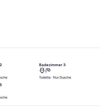
2
Badezimmer 3
usche
Toilette · Nur Dusche
5
usche