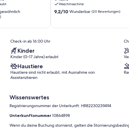
am
aubt
Waschmaschine
Rande
9.2
der
9,2/10
gewöhnlich
Wunderbar
(20 Bewertungen)
von
Stadt
)
10,
Poreč
ich,
Wunderbar,
Gulići
(20
)
Bewertungen)
Check-in ab 16:00 Uhr
Ch
Kinder
Kinder (0–17 Jahre) erlaubt
Ve
Haustiere
Haustiere sind nicht erlaubt, mit Ausnahme von
Ra
Assistenztieren
Wissenswertes
Registrierungsnummer der Unterkunft: HR82230239494
Unterkunftsnummer
10864898
Wenn du deine Buchung stornierst, gelten die Stornierungsbe