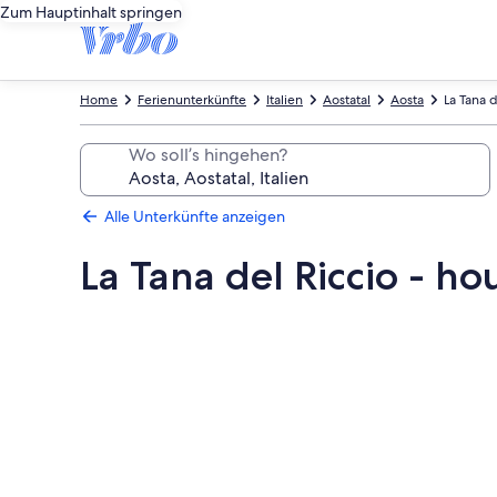
Zum Hauptinhalt springen
Home
Ferienunterkünfte
Italien
Aostatal
Aosta
La Tana d
Wo soll’s hingehen?
Alle Unterkünfte anzeigen
La Tana del Riccio - ho
Fotogalerie
von
La
Tana
del
Riccio