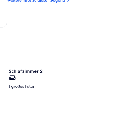
Weitere Infos zu dieser Gegend
Aosta
Schlafzimmer 2
1 großes Futon