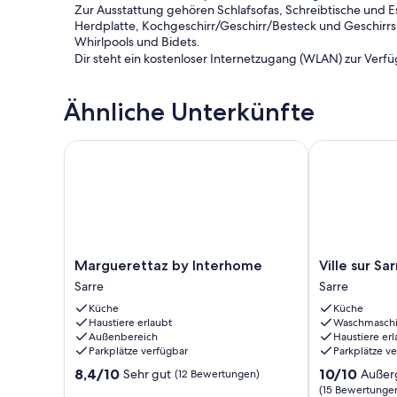
Zur Ausstattung gehören Schlafsofas, Schreibtische und 
Herdplatte, Kochgeschirr/Geschirr/Besteck und Geschirr
Whirlpools und Bidets.
Dir steht ein kostenloser Internetzugang (WLAN) zur Ver
Dieses Apartment verfügt über folgendes Angebot: Whirl
Ähnliche Unterkünfte
Die unten aufgeführten Freizeitaktivitäten werden entwe
Gebühren anfallen.
Marguerettaz by Interhome
Ville sur Sarr
Marguerettaz
Ville
Marguerettaz by Interhome
Ville sur S
by
sur
Sarre
Sarre
Interhome
Sarre
Küche
Küche
Sarre
by
Haustiere erlaubt
Waschmasch
Interhome
Außenbereich
Haustiere erl
Sarre
Parkplätze verfügbar
Parkplätze v
8.4
10.0
8,4/10
10/10
Sehr gut
Außer
(12 Bewertungen)
von
von
(15 Bewertunge