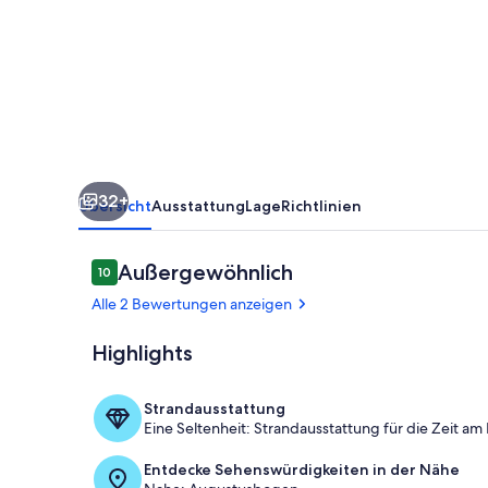
-
house
with
garden
on
the
32+
hill
Übersicht
Ausstattung
Lage
Richtlinien
of
Aosta
Bewertungen
Außergewöhnlich
10
10 von 10.
Alle 2 Bewertungen anzeigen
Highlights
Speisen im Fr
Strandausstattung
Eine Seltenheit: Strandausstattung für die Zeit am
Entdecke Sehenswürdigkeiten in der Nähe