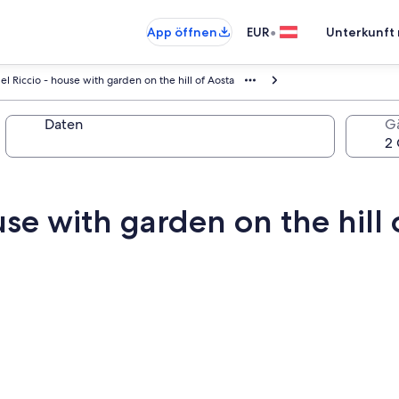
•
App öffnen
EUR
Unterkunft 
el Riccio - house with garden on the hill of Aosta
Daten
G
use with garden on the hill 