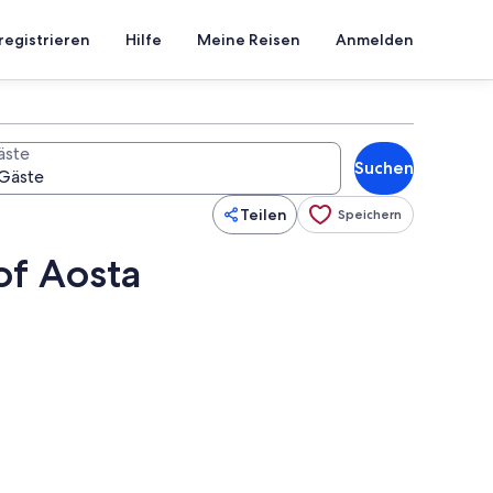
registrieren
Hilfe
Meine Reisen
Anmelden
äste
Suchen
Teilen
Speichern
of Aosta