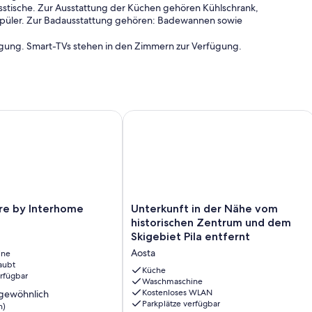
Esstische. Zur Ausstattung der Küchen gehören Kühlschrank,
spüler. Zur Badausstattung gehören: Badewannen sowie
fügung. Smart-TVs stehen in den Zimmern zur Verfügung.
pool.
der vor Ort oder in der Nähe angeboten. Es können dabei
e by Interhome
Unterkunft in der Nähe vom historisc
Unterkunft
arre by Interhome
Unterkunft in der Nähe vom
in
historischen Zentrum und dem
der
Skigebiet Pila entfernt
Nähe
Aosta
ine
vom
aubt
historischen
Küche
erfügbar
Zentrum
Waschmaschine
Kostenloses WLAN
gewöhnlich
und
Parkplätze verfügbar
n)
dem