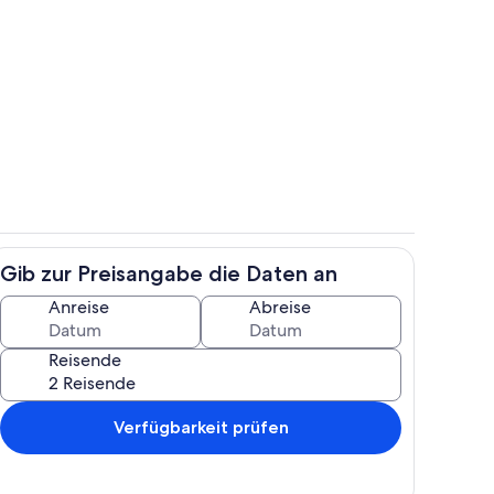
gelände
Innenbereich
Gib zur Preisangabe die Daten an
h
Außenbereich
Anreise
Abreise
Reisende
Verfügbarkeit prüfen