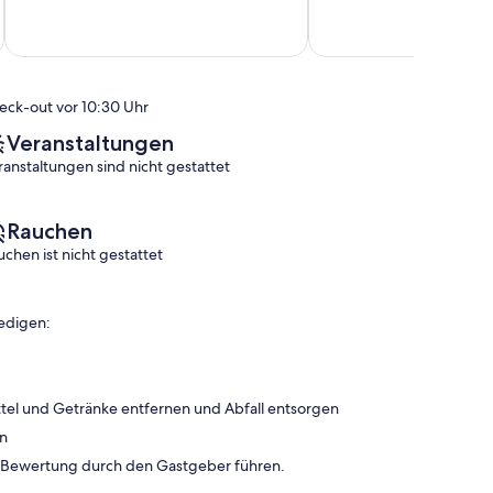
10,
10,
Außergewöhnlich,
Hervorragend,
(14
(16
Bewertungen)
Bewertungen)
eck-out vor 10:30 Uhr
Veranstaltungen
ranstaltungen sind nicht gestattet
Rauchen
uchen ist nicht gestattet
edigen:
tel und Getränke entfernen und Abfall entsorgen
en
n Bewertung durch den Gastgeber führen.