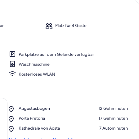
er
Platz für 4 Gäste
Parkplätze auf dem Gelände verfügbar
Waschmaschine
Kostenloses WLAN
Place,
Augustusbogen
‪12 Gehminuten‬
Augustusbogen
Place,
Porta Pretoria
‪17 Gehminuten‬
Porta
Place,
Kathedrale von Aosta
‪7 Autominuten‬
Pretoria
Kathedrale
von