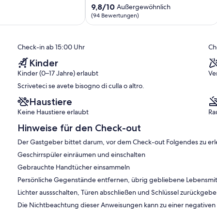
Skigebiet
9.8
9,8/10
Außergewöhnlich
ich,
Pila
von
(94 Bewertungen)
entfernt
10,
)
Aosta
Außergewöhnlich,
(94
Check-in ab 15:00 Uhr
Ch
Bewertungen)
Kinder
Kinder (0–17 Jahre) erlaubt
Ve
Scriveteci se avete bisogno di culla o altro.
Haustiere
Keine Haustiere erlaubt
Ra
Hinweise für den Check-out
Der Gastgeber bittet darum, vor dem Check-out Folgendes zu erl
Geschirrspüler einräumen und einschalten
Gebrauchte Handtücher einsammeln
Persönliche Gegenstände entfernen, übrig gebliebene Lebensmit
Lichter aussschalten, Türen abschließen und Schlüssel zurückgeb
Die Nichtbeachtung dieser Anweisungen kann zu einer negative