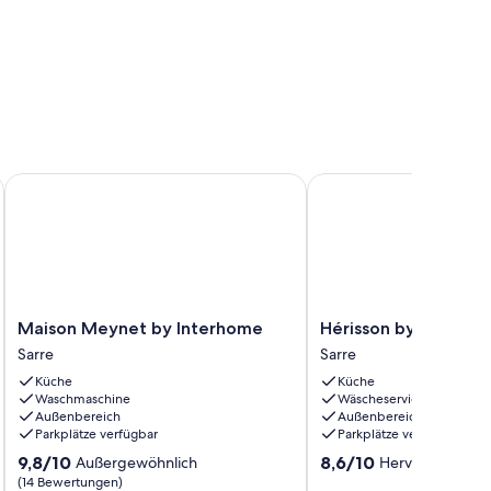
hen Zentrum und dem Skigebiet Pila entfernt
Maison Meynet by Interhome
Hérisson by Interhome
Maison
Hérisson
Maison Meynet by Interhome
Hérisson by Interho
Meynet
by
Sarre
Sarre
by
Interhome
Küche
Küche
Interhome
Sarre
Waschmaschine
Wäscheservice
Sarre
Außenbereich
Außenbereich
Parkplätze verfügbar
Parkplätze verfügbar
9.8
8.6
9,8/10
8,6/10
Außergewöhnlich
Hervorragend
(
von
von
(14 Bewertungen)