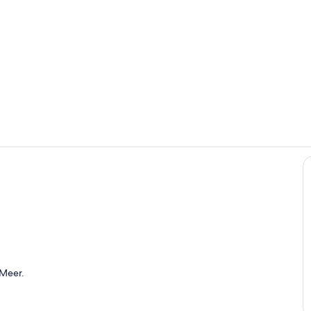
Unterkunfts
Wohnbereic
eien
 Meer.