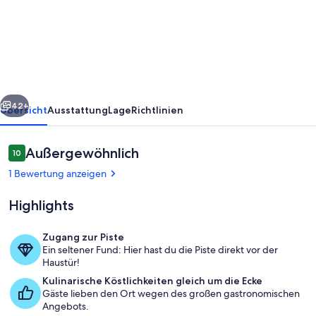
-
The
View
ski-
in/ski-
rück
Weiter
out
42+
Übersicht
Ausstattung
Lage
Richtlinien
Matterhorn
view
Bewertungen
Außergewöhnlich
10
10 von 10.
with
1 Bewertung anzeigen
garage
Highlights
Zugang zur Piste
Ein seltener Fund: Hier hast du die Piste direkt vor der
Innenbereich
Haustür!
Kulinarische Köstlichkeiten gleich um die Ecke
Gäste lieben den Ort wegen des großen gastronomischen
Angebots.