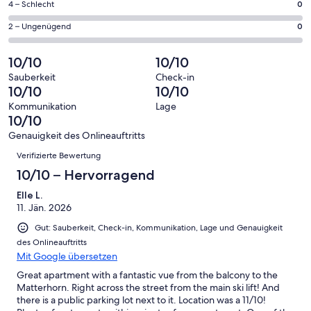
1
0
4 – Schlecht
0
haben
insgesamt
Gästebewertungen
von
eine
1
0
2 – Ungenügend
0
haben
insgesamt
Bewertung
Gästebewertungen
von
eine
1
von
haben
insgesamt
10/10
10/10
Bewertung
Gästebewertungen
10
eine
1
von
haben
Sauberkeit
Check-in
-
Bewertung
Gästebewertungen
10/10
10/10
8
eine
Hervorragend
von
haben
-
Bewertung
Kommunikation
Lage
6
eine
10/10
Gut
von
-
Bewertung
4
Genauigkeit des Onlineauftritts
Okay
von
Bewertungen
-
Verifizierte Bewertung
2
Schlecht
-
10/10 – Hervorragend
Ungenügend
Elle L.
11. Jän. 2026
Gut: Sauberkeit, Check-in, Kommunikation, Lage und Genauigkeit
des Onlineauftritts
Mit Google übersetzen
Great apartment with a fantastic vue from the balcony to the
Matterhorn. Right across the street from the main ski lift! And
there is a public parking lot next to it. Location was a 11/10!