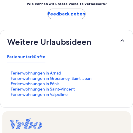
Wie können wir unsere Website verbessern?
Feedback geben
Weitere Urlaubsideen
Ferienunterkünfte
L
Ferienwohnungen in Arnad
i
L
Ferienwohnungen in Gressoney-Saint-Jean
n
i
L
Ferienwohnungen in Fénis
k
n
i
L
Ferienwohnungen in Saint-Vincent
,
k
n
i
L
Ferienwohnungen in Valpelline
d
,
k
n
i
e
d
,
k
n
r
e
d
,
k
d
r
e
d
,
i
d
r
e
d
e
i
d
r
e
f
e
i
d
r