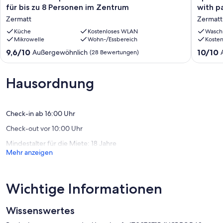
Apartment
3
für bis zu 8 Personen im Zentrum
with p
mit
bedroo
Double bedroom with wardrobe
Zermatt
Zermatt
hohem
apartme
Standard
Küche
Kostenloses WLAN
south
Wasch
Room with bunk bed and wardrobe
Mikrowelle
Wohn-/Essbereich
Koste
für
facing
bis
with
Room with bunk bed and wardrobe
9.6
10.0
9,6/10
10/10
Außergewöhnlich
(28 Bewertungen)
zu
partial
von
von
8
Matterh
Full bathroom with tub/shower
10,
10,
Personen
view
Außergewöhnlich,
Außerge
Hausordnung
im
Zermatt
Full bathroom with shower
(28
(1
Zentrum
Bewertungen)
Bewertu
Zermatt
Washer/dryer
Check-in ab 16:00 Uhr
Private garage and possibility to park a second car in the large free
Check-out vor 10:00 Uhr
public car park
Mindestalter für die Miete: 18 Jahre
Mehr anzeigen
Services included
• 24/7 assistance
Wichtige Informationen
• Cotton bed linen and towels
Wissenswertes
• Final cleaning