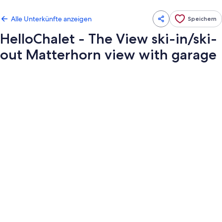
Alle Unterkünfte anzeigen
Speichern
HelloChalet - The View ski-in/ski-
out Matterhorn view with garage
Fotogalerie
von
HelloChalet