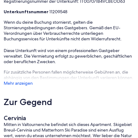
Registrierungsnummer der Unterkunft: IT007071B4VCBEOD63
Unterkunftsnummer
11209548
Available on REQUEST, not included in the price:
Wenn du deine Buchung stornierst, gelten die
Stornierungsbedingungen des Gastgebers. Gemäß den EU-
• In House Chef
Verordnungen über Verbraucherrechte unterliegen
Buchungsservices für Unterkünfte nicht dem Widerrufsrecht.
• Private transfers
Diese Unterkunft wird von einem professionellen Gastgeber
• Intermediate cleaning
verwaltet. Die Vermietung erfolgt zu gewerblichen, geschäftlichen
oder beruflichen Zwecken.
Für zusätzliche Personen fallen möglicherweise Gebühren an, die
abhängig von den Bestimmungen der Unterkunft variieren können.
Mehr anzeigen
Zur Gegend
Cervinia
Mitten in Valtournenche befindet sich dieses Apartment. Skigebiet
Breuil-Cervinia und Matterhorn Ski Paradise sind einen Ausflug
wert, wenn du etwas unternehmen möchtest. Wer lieber die Natur