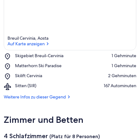
Breuil Cervinia, Aosta
Auf Karte anzeigen
Place,
Skigebiet Breuil-Cervinia
‪1 Gehminute‬
Skigebiet
Auf Karte anzeigen
Place,
Matterhorn Ski Paradise
‪1 Gehminute‬
Breuil-
Matterhorn
Cervinia
Place,
Skilift Cervinia
‪2 Gehminuten‬
Ski
Skilift
Paradise
Airport,
Sitten (SIR)
‪167 Autominuten‬
Cervinia
Sitten
(SIR)
Weitere Infos zu dieser Gegend
Zimmer und Betten
4 Schlafzimmer
(Platz für 8 Personen)