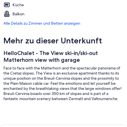
Küche
Balkon
Alle Details zu Zimmer und Betten anzeigen
Mehr zu dieser Unterkunft
HelloChalet - The View ski-in/ski-out
Matterhorn view with garage
Face to face with the Matterhorn and the spectacular panorama of
the Cretaz slopes, The View is an exclusive apartment thanks to its
unique position on the Breuil-Cervinia slopes and the proximity to
the Plain Maison cable car. Feel the emotions and let yourself be
enchanted by the breathtaking views that the large windows offer!
Breuil-Cervinia boasts over 350 km of slopes and is part of a
fantastic mountain scenery between Zermatt and Valtournenche.
The View is spacious, with a functional layout of the interior spaces
between the sleeping and living areas. Among the most important