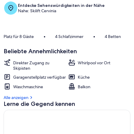
Entdecke Sehenswürdigkeiten in der Nähe
Nahe: Skilift Cervinia
Platz für 8 Gäste
•
4 Schlafzimmer
•
4 Betten
Beliebte Annehmlichkeiten
Direkter Zugang zu
Whirlpool vor Ort
Skipisten
Garagenstellplatz verfügbar
Küche
Waschmaschine
Balkon
Alle anzeigen
Lerne die Gegend kennen