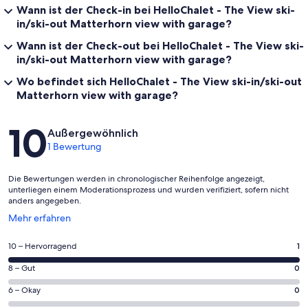
Wann ist der Check-in bei HelloChalet - The View ski-
in/ski-out Matterhorn view with garage?
Wann ist der Check-out bei HelloChalet - The View ski-
in/ski-out Matterhorn view with garage?
Wo befindet sich HelloChalet - The View ski-in/ski-out
Matterhorn view with garage?
Bewertungen
10
Außergewöhnlich
1 Bewertung
Die Bewertungen werden in chronologischer Reihenfolge angezeigt,
unterliegen einem Moderationsprozess und wurden verifiziert, sofern nicht
anders angegeben.
Wird
Mehr erfahren
in
einem
1
10 – Hervorragend
1
neuen
von
Fenster
0
8 – Gut
0
insgesamt
geöffnet
von
1
0
6 – Okay
0
insgesamt
Gästebewertungen
von