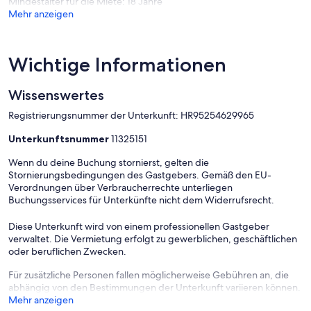
Mindestalter für die Miete: 18 Jahre
die Aussicht zu genießen, ist dies der perfekte Abschluss Ihres
Mehr anzeigen
Tages in dieser atemberaubenden Gegend.
Wichtige Informationen
Wissenswertes
Registrierungsnummer der Unterkunft: HR95254629965
Unterkunftsnummer
11325151
Wenn du deine Buchung stornierst, gelten die
Stornierungsbedingungen des Gastgebers. Gemäß den EU-
Verordnungen über Verbraucherrechte unterliegen
Buchungsservices für Unterkünfte nicht dem Widerrufsrecht.
Diese Unterkunft wird von einem professionellen Gastgeber
verwaltet. Die Vermietung erfolgt zu gewerblichen, geschäftlichen
oder beruflichen Zwecken.
Für zusätzliche Personen fallen möglicherweise Gebühren an, die
abhängig von den Bestimmungen der Unterkunft variieren können.
Mehr anzeigen