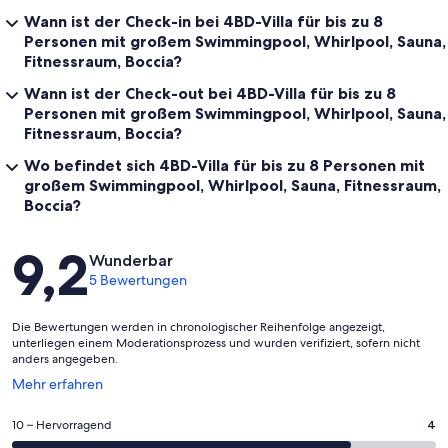
Wann ist der Check-in bei 4BD-Villa für bis zu 8
Personen mit großem Swimmingpool, Whirlpool, Sauna,
Fitnessraum, Boccia?
Wann ist der Check-out bei 4BD-Villa für bis zu 8
Personen mit großem Swimmingpool, Whirlpool, Sauna,
Fitnessraum, Boccia?
Wo befindet sich 4BD-Villa für bis zu 8 Personen mit
großem Swimmingpool, Whirlpool, Sauna, Fitnessraum,
Boccia?
Bewertungen
9,2
Wunderbar
5 Bewertungen
Die Bewertungen werden in chronologischer Reihenfolge angezeigt,
unterliegen einem Moderationsprozess und wurden verifiziert, sofern nicht
anders angegeben.
Wird
Mehr erfahren
in
einem
4
10 – Hervorragend
4
neuen
von