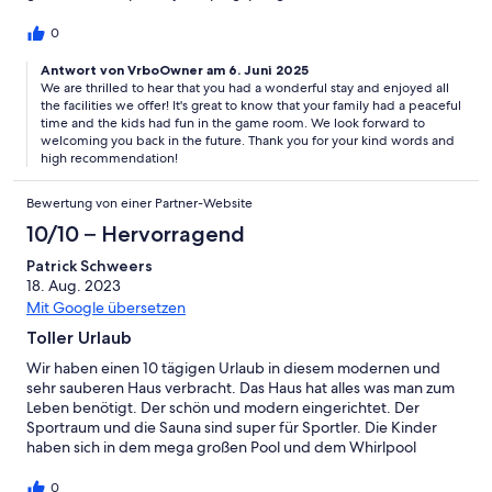
enjoyed some amazing day trips in the area; there’s so much to
see and explore nearby. It’s rare to find a house that works just
0
as well in the cooler months, but this one really does. Stylish,
spacious, and so thoughtfully set up, we’re already talking about
Antwort von VrboOwner am 6. Juni 2025
We are thrilled to hear that you had a wonderful stay and enjoyed all
coming back. Highly recommended!
the facilities we offer! It's great to know that your family had a peaceful
time and the kids had fun in the game room. We look forward to
welcoming you back in the future. Thank you for your kind words and
high recommendation!
Bewertung von einer Partner-Website
10/10 – Hervorragend
Patrick Schweers
18. Aug. 2023
Mit Google übersetzen
Toller Urlaub
Wir haben einen 10 tägigen Urlaub in diesem modernen und
sehr sauberen Haus verbracht. Das Haus hat alles was man zum
Leben benötigt. Der schön und modern eingerichtet. Der
Sportraum und die Sauna sind super für Sportler. Die Kinder
haben sich in dem mega großen Pool und dem Whirlpool
austoben können und wir als Eltern konnten uns ordentlich
Sonnen. In der Umgebung liegt direkt Porec. Das Umland
0