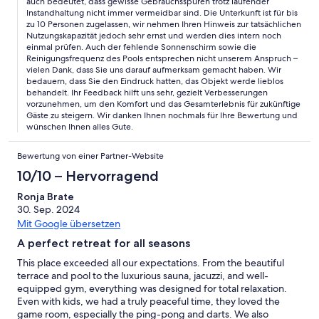
auch bedeutet, dass gewisse Gebrauchsspuren trotz laufender
Instandhaltung nicht immer vermeidbar sind. Die Unterkunft ist für bis
zu 10 Personen zugelassen, wir nehmen Ihren Hinweis zur tatsächlichen
Nutzungskapazität jedoch sehr ernst und werden dies intern noch
einmal prüfen. Auch der fehlende Sonnenschirm sowie die
Reinigungsfrequenz des Pools entsprechen nicht unserem Anspruch –
vielen Dank, dass Sie uns darauf aufmerksam gemacht haben. Wir
bedauern, dass Sie den Eindruck hatten, das Objekt werde lieblos
behandelt. Ihr Feedback hilft uns sehr, gezielt Verbesserungen
vorzunehmen, um den Komfort und das Gesamterlebnis für zukünftige
Gäste zu steigern. Wir danken Ihnen nochmals für Ihre Bewertung und
wünschen Ihnen alles Gute.
Bewertung von einer Partner-Website
10/10 – Hervorragend
Ronja Brate
30. Sep. 2024
Mit Google übersetzen
A perfect retreat for all seasons
This place exceeded all our expectations. From the beautiful
terrace and pool to the luxurious sauna, jacuzzi, and well-
equipped gym, everything was designed for total relaxation.
Even with kids, we had a truly peaceful time, they loved the
game room, especially the ping-pong and darts. We also