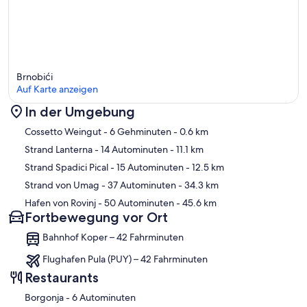
Brnobići
Auf Karte anzeigen
In der Umgebung
Karte
Cossetto Weingut
- 6 Gehminuten
- 0.6 km
Strand Lanterna
- 14 Autominuten
- 11.1 km
Strand Spadici Pical
- 15 Autominuten
- 12.5 km
Strand von Umag
- 37 Autominuten
- 34.3 km
Hafen von Rovinj
- 50 Autominuten
- 45.6 km
Fortbewegung vor Ort
Bahnhof Koper – 42 Fahrminuten
Flughafen Pula (PUY) – 42 Fahrminuten
Restaurants
‪Borgonja - ‬6 Autominuten