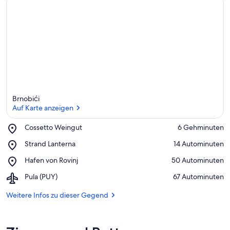
Brnobići
Auf Karte anzeigen
Place,
Cossetto Weingut
‪6 Gehminuten‬
Cossetto
Auf Karte anzeigen
Place,
Strand Lanterna
‪14 Autominuten‬
Weingut
Strand
Place,
Hafen von Rovinj
‪50 Autominuten‬
Lanterna
Hafen
Airport,
Pula (PUY)
‪67 Autominuten‬
von
Pula
Rovinj
(PUY)
Weitere Infos zu dieser Gegend