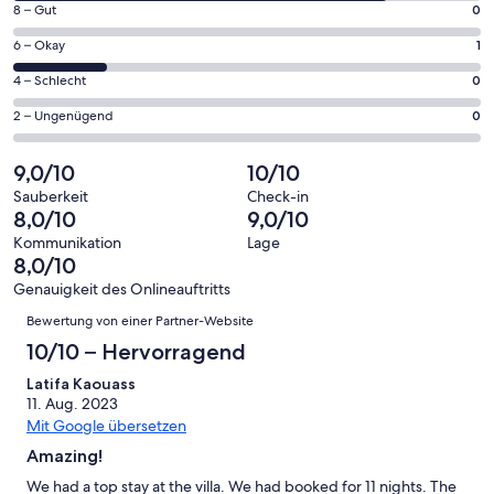
Fenster
0
8 – Gut
0
insgesamt
geöffnet
von
5
1
6 – Okay
1
insgesamt
Gästebewertungen
von
5
0
4 – Schlecht
0
haben
insgesamt
Gästebewertungen
von
eine
5
0
2 – Ungenügend
0
haben
insgesamt
Bewertung
Gästebewertungen
von
eine
5
von
haben
insgesamt
9,0/10
10/10
Bewertung
Gästebewertungen
10
eine
5
von
haben
Sauberkeit
Check-in
-
Bewertung
Gästebewertungen
8,0/10
9,0/10
8
eine
Hervorragend
von
haben
-
Bewertung
Kommunikation
Lage
6
eine
8,0/10
Gut
von
-
Bewertung
4
Genauigkeit des Onlineauftritts
Okay
von
Bewertungen
-
Bewertung von einer Partner-Website
2
Schlecht
-
10/10 – Hervorragend
Ungenügend
Latifa Kaouass
11. Aug. 2023
Mit Google übersetzen
Amazing!
We had a top stay at the villa. We had booked for 11 nights. The