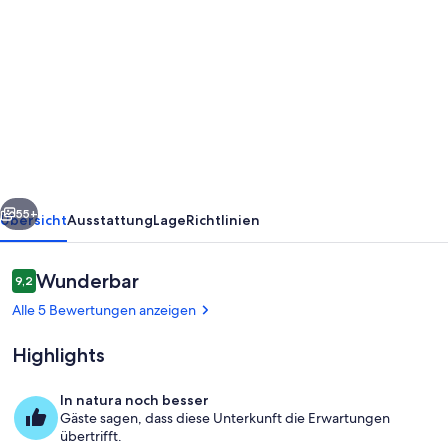
von
4BD-
Villa
für
bis
zu
8
rück
Weiter
Personen
55+
Übersicht
Ausstattung
Lage
Richtlinien
mit
großem
Bewertungen
Wunderbar
9,2
9,2 von 10.
Swimmingpool,
Alle 5 Bewertungen anzeigen
Whirlpool,
Highlights
Sauna,
Fitnessraum,
In natura noch besser
Boccia
Gäste sagen, dass diese Unterkunft die Erwartungen
Pool
übertrifft.