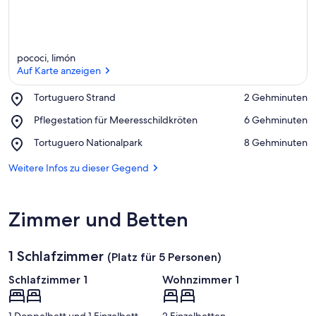
pococi, limón
Auf Karte anzeigen
Place,
Tortuguero Strand
‪2 Gehminuten‬
Tortuguero
Auf Karte anzeigen
Place,
Pflegestation für Meeresschildkröten
‪6 Gehminuten‬
Strand
Pflegestation
Place,
Tortuguero Nationalpark
‪8 Gehminuten‬
für
Tortuguero
Meeresschildkröten
Nationalpark
Weitere Infos zu dieser Gegend
Zimmer und Betten
1 Schlafzimmer
(Platz für 5 Personen)
Schlafzimmer 1
Wohnzimmer 1
1 Doppelbett und 1 Einzelbett
2 Einzelbetten