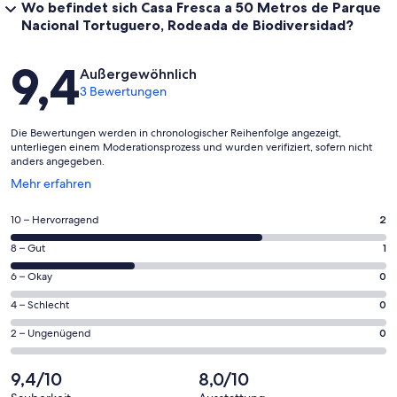
Wo befindet sich Casa Fresca a 50 Metros de Parque
Nacional Tortuguero, Rodeada de Biodiversidad?
Bewertungen
9,4
Außergewöhnlich
3 Bewertungen
Die Bewertungen werden in chronologischer Reihenfolge angezeigt,
unterliegen einem Moderationsprozess und wurden verifiziert, sofern nicht
anders angegeben.
Wird
Mehr erfahren
in
einem
2
10 – Hervorragend
2
neuen
von
Fenster
1
8 – Gut
1
insgesamt
geöffnet
von
3
0
6 – Okay
0
insgesamt
Gästebewertungen
von
3
0
4 – Schlecht
0
haben
insgesamt
Gästebewertungen
von
eine
3
0
2 – Ungenügend
0
haben
insgesamt
Bewertung
Gästebewertungen
von
eine
3
von
haben
insgesamt
9,4/10
8,0/10
Bewertung
Gästebewertungen
10
eine
3