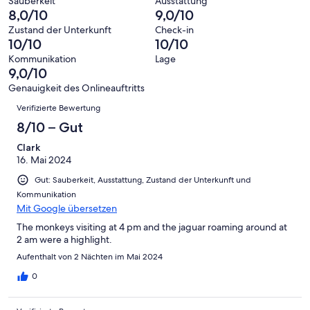
von
haben
Sauberkeit
Ausstattung
-
Bewertung
Gästebewertungen
8,0/10
9,0/10
8
eine
Hervorragend
von
haben
-
Bewertung
Zustand der Unterkunft
Check-in
6
eine
10/10
10/10
Gut
von
-
Bewertung
4
Kommunikation
Lage
Okay
von
9,0/10
-
2
Schlecht
Genauigkeit des Onlineauftritts
-
Bewertungen
Verifizierte Bewertung
Ungenügend
8/10 – Gut
Clark
16. Mai 2024
Gut: Sauberkeit, Ausstattung, Zustand der Unterkunft und
Kommunikation
Mit Google übersetzen
The monkeys visiting at 4 pm and the jaguar roaming around at
2 am were a highlight.
Aufenthalt von 2 Nächten im Mai 2024
0