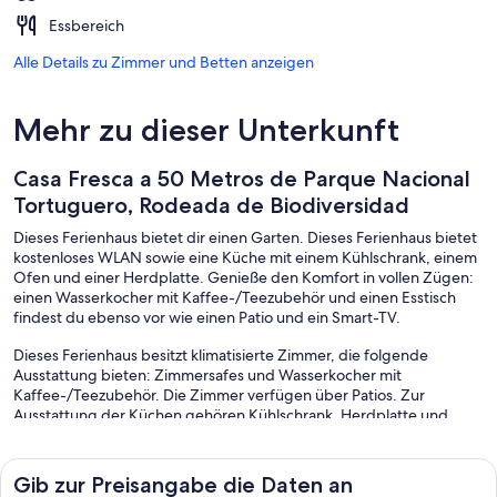
Essbereich
Alle Details zu Zimmer und Betten anzeigen
Mehr zu dieser Unterkunft
Casa Fresca a 50 Metros de Parque Nacional
Tortuguero, Rodeada de Biodiversidad
Dieses Ferienhaus bietet dir einen Garten. Dieses Ferienhaus bietet
kostenloses WLAN sowie eine Küche mit einem Kühlschrank, einem
Ofen und einer Herdplatte. Genieße den Komfort in vollen Zügen:
einen Wasserkocher mit Kaffee-/Teezubehör und einen Esstisch
findest du ebenso vor wie einen Patio und ein Smart-TV.
Dieses Ferienhaus besitzt klimatisierte Zimmer, die folgende
Ausstattung bieten: Zimmersafes und Wasserkocher mit
Kaffee-/Teezubehör. Die Zimmer verfügen über Patios. Zur
Ausstattung der Küchen gehören Kühlschrank, Herdplatte und
Kochgeschirr/Geschirr/Besteck. Zur Badausstattung gehören
Duschen und Haartrockner.
Dir steht ein kostenloser Internetzugang (WLAN) zur Verfügung.
Gib zur Preisangabe die Daten an