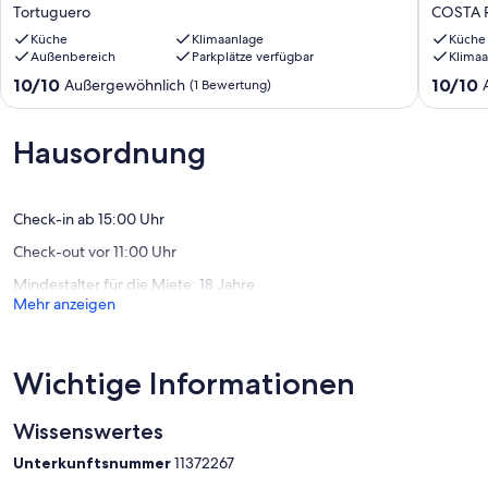
2
Aire
Tortuguero
COSTA 
Plantas
Acompa
Cerca
Küche
Klimaanlage
+
Küche
Außenbereich
Parkplätze verfügbar
Klimaa
del
Tour
Parque
por
10.0
10.0
10/10
10/10
Außergewöhnlich
(1 Bewertung)
Nacional
los
von
von
Tortuguero.
Canales
10,
10,
Ideal
del
Außergewöhnlich,
Außerge
Hausordnung
Para
Parque
(1
(1
Relajarse
Naciona
Bewertung)
Bewertu
Tortuguero
COSTA
RICA
Check-in ab 15:00 Uhr
Check-out vor 11:00 Uhr
Mindestalter für die Miete: 18 Jahre
Mehr anzeigen
Wichtige Informationen
Wissenswertes
Unterkunftsnummer
11372267