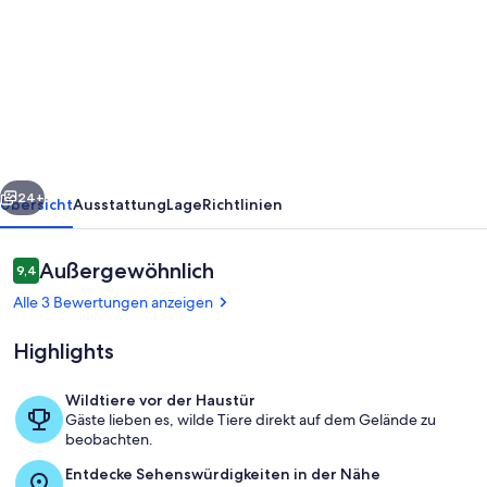
Casa
Fresca
a
50
Metros
de
rück
Weiter
Parque
24+
Übersicht
Ausstattung
Lage
Richtlinien
Nacional
Tortuguero,
Bewertungen
Außergewöhnlich
9,4
9,4 von 10.
Rodeada
Alle 3 Bewertungen anzeigen
de
Highlights
Biodiversidad
Wildtiere vor der Haustür
Gäste lieben es, wilde Tiere direkt auf dem Gelände zu
Terrasse/Patio
beobachten.
Entdecke Sehenswürdigkeiten in der Nähe